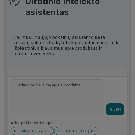
Dirbtinio intelekto
asistentas
Tai mūsų naujojo pokalbių asistento beta
versija, galinti atsakyti tiek į standartinius, tiek į
išplėstinius klausimus apie produktus ir
parduotuvės veiklą.
Siųsti
Arba paklauskite apie:
Kokios yra savybės?
Ar tai yra sandėlyje?