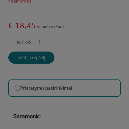
nežinomas
€ 18,45
su mokesčiais
KIEKIS
Įdėti į krepšelį
Pristatymo pasirinkimai