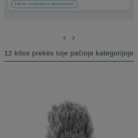
Tikros nuolaidos ir pasiūlymai?
Būkite pirmas, parašykite savo atsiliepimą!
12 kitos prekės toje pačioje kategorijoje