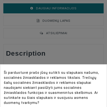
DAUGIAU INFORMACIJOS
DUOMENŲ LAPAS
ATSILIEPIMAI
Description
Type Of Product
Studio Accessories
Accessories For Microphones
Vējsargi
The Saramonic SR-M3WS is a deadcat wind shield
Ši parduotuvė prašo jūsų sutikti su slapukais našumo,
designed for the Saramonic SR-M3 microphones. It
socialinės žiniasklaidos ir reklamos tikslais. Trečiųjų
reduces unwanted wind noise when recording audio in
šalių socialinės žiniasklaidos ir reklamos slapukai
an open area.
naudojami siekiant pasiūlyti jums socialinės
žiniasklaidos funkcijas ir suasmenintus skelbimus. Ar
The SR-M3WS deadcat is mounted on the foam shield
sutinkate su šiais slapukais ir susijusiu asmens
of the SR-M3 microphone or any other microphone
duomenų tvarkymu?