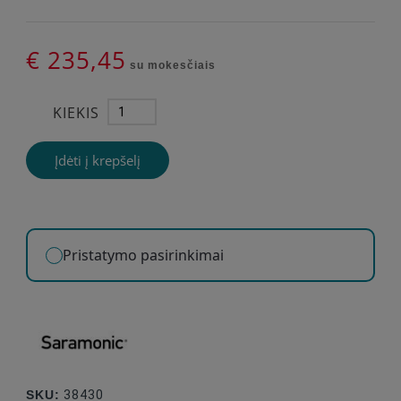
€ 235,45
su mokesčiais
KIEKIS
Įdėti į krepšelį
Pristatymo pasirinkimai
SKU:
38430