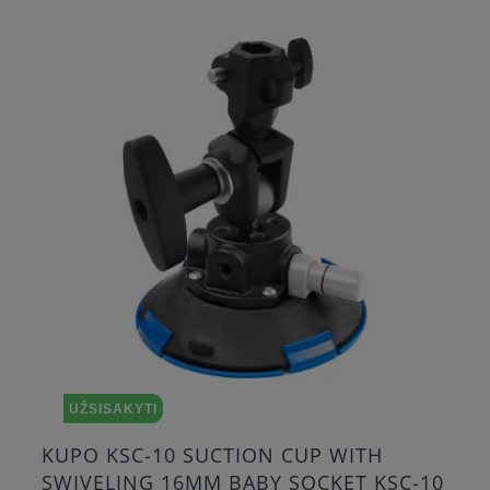
I
UŽSISAKYTI
10 SUCTION CUP WITH
Saramonic 
 16MM BABY SOCKET KSC-10
audio trans