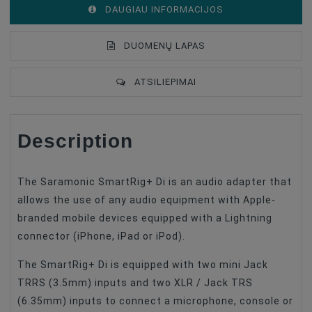
DAUGIAU INFORMACIJOS
DUOMENŲ LAPAS
ATSILIEPIMAI
Description
Accessories For Microphones
Adapteri
The Saramonic SmartRig+ Di is an audio adapter that
allows the use of any audio equipment with Apple-
branded mobile devices equipped with a Lightning
connector (iPhone, iPad or iPod).
The SmartRig+ Di is equipped with two mini Jack
TRRS (3.5mm) inputs and two XLR / Jack TRS
(6.35mm) inputs to connect a microphone, console or