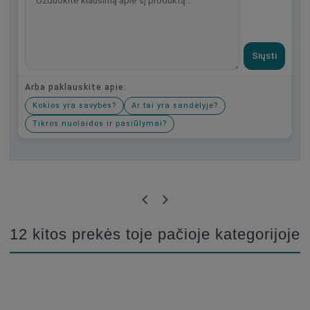
Siųsti
Arba paklauskite apie:
Kokios yra savybės?
Ar tai yra sandėlyje?
Tikros nuolaidos ir pasiūlymai?
Būkite pirmas, parašykite savo atsiliepimą!
12 kitos prekės toje pačioje kategorijoje