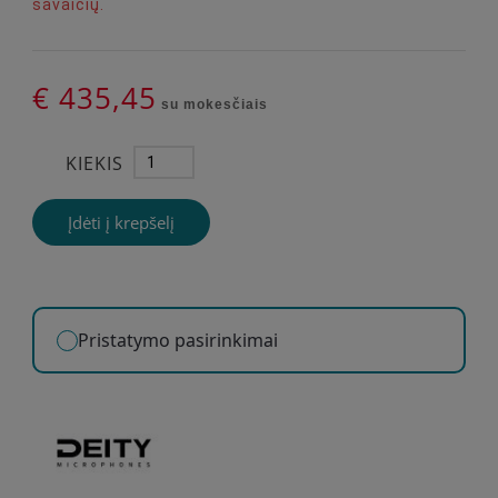
savaičių.
€ 435,45
su mokesčiais
KIEKIS
Įdėti į krepšelį
Pristatymo pasirinkimai