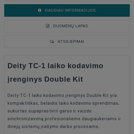
DAUGIAU INFORMACIJOS
DUOMENŲ LAPAS
ATSILIEPIMAI
Deity TC-1 laiko kodavimo
Laiko Kodo Įrenginių
Type Of Product
Komplektas
įrenginys Double Kit
Laiko Kodo Įrenginys
Type Of Product
(siųstuvas/imtuvas)
Deity TC-1 laiko kodavimo įrenginys Double Kit yra
Compatible
Universalus
kompaktiškas, belaidis laiko kodavimo sprendimas,
Accessories For
Raidītāji
sukurtas supaprastinti garso ir vaizdo
Microphones
sinchronizavimą profesionaliems daugiaukeriams ir
Accessories For
Uztvērēji
dviejų sistemų įrašymo darbo procesams.
Microphones