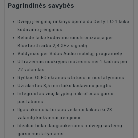
Pagrindinės savybės
Dviejų įrenginių rinkinys apima du Deity TC-1 laiko
kodavimo įrenginius
Belaidė laiko kodavimo sinchronizacija per
Bluetooth arba 2,4 GHz signalą
Valdymas per Sidus Audio mobilųjį programėlę
Ultražemas nuokrypis mažesnis nei 1 kadras per
72 valandas
Ryškus OLED ekranas statusui ir nustatymams
Užrakintas 3,5 mm laiko kodavimo jungtis
Integruotas visų krypčių mikrofonas garso
pastaboms
Ilgas akumuliatoriaus veikimo laikas iki 28
valandų kiekvienai įrenginiui
Idealiai tinka daugiaukeriams ir dviejų sistemų
garso nustatymams