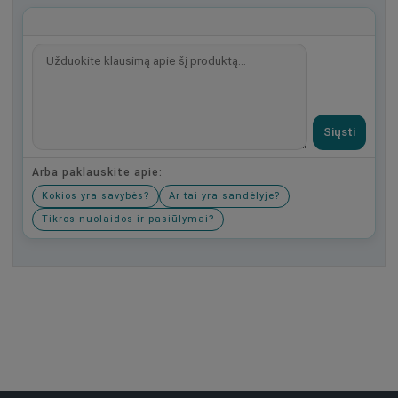
Siųsti
Arba paklauskite apie:
Kokios yra savybės?
Ar tai yra sandėlyje?
Tikros nuolaidos ir pasiūlymai?
Būkite pirmas, parašykite savo atsiliepimą!