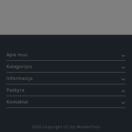
Būkite pirmas, parašykite savo atsiliepimą!
Apie mus
Kategorijos
Informacija
Paskyra
Kontaktai
2025 Copyright (C) by MasterFoto