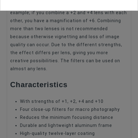
each other and with other (flat) filters. For
example, if you combine a +2 and +4 lens with each
other, you have a magnification of +6. Combining
more than two lenses is not recommended
because otherwise vignetting and loss of image
quality can occur. Due to the different strengths,
the effect differs per lens, giving you more
creative possibilities. The filters can be used on
almost any lens.
Characteristics
With strengths of +1, +2, +4 and +10
Four close-up filters for macro photography
Reduces the minimum focusing distance
Durable and lightweight aluminum frame
High-quality twelve-layer coating