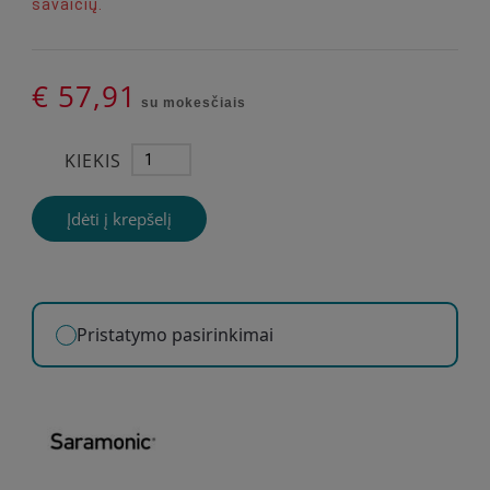
savaičių.
€ 57,91
su mokesčiais
KIEKIS
Įdėti į krepšelį
Pristatymo pasirinkimai