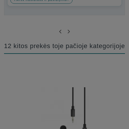
Būkite pirmas, parašykite savo atsiliepimą!
12 kitos prekės toje pačioje kategorijoje