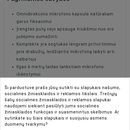
Omnidirekcinis mikrofono kapsulė natūraliam
garso fiksavimui
Įrengtas putų vėjo apsauga triukšmui nuo oro
judėjimo sumažinti
Komplekte yra segtukas lengvam pritvirtinimui
prie drabužių, leidžiantis mikrofoną laikyti arti
kalbėtojo
Ilgas 6 metrų laidas lankstiam mikrofono
išdėstymui
Standartinis 3.5 mm mini Jack TRS kištukas,
Ši parduotuvė prašo jūsų sutikti su slapukais našumo,
suderinamas su daugybe garso ir vaizdo įrenginių
socialinės žiniasklaidos ir reklamos tikslais. Trečiųjų
šalių socialinės žiniasklaidos ir reklamos slapukai
Techninės specifikacijos
naudojami siekiant pasiūlyti jums socialinės
žiniasklaidos funkcijas ir suasmenintus skelbimus. Ar
sutinkate su šiais slapukais ir susijusiu asmens
Modelis: SR-XMS2
duomenų tvarkymu?
Garso fiksavimo charakteristika: Omnidirekcinis