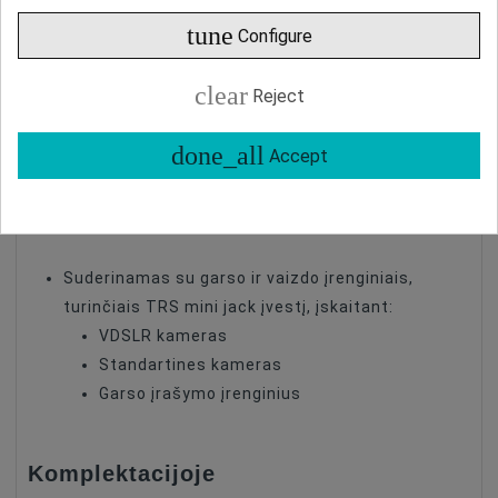
Signalo išvestis: Mini Jack 3.5 mm TRS
tune
Configure
Signalas-triukšmo santykis: 78 dB SPL
Jautrumas: -42 dB ±3 dB prie 1 kHz
clear
Reject
Dažnių diapazonas: 35 Hz – 18 kHz
Laido ilgis: 6 metrai
done_all
Accept
Svoris: 35 gramai (be priedų)
Suderinamumas
Suderinamas su garso ir vaizdo įrenginiais,
turinčiais TRS mini jack įvestį, įskaitant:
VDSLR kameras
Standartines kameras
Garso įrašymo įrenginius
Komplektacijoje