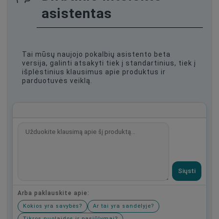
asistentas
Tai mūsų naujojo pokalbių asistento beta
versija, galinti atsakyti tiek į standartinius, tiek į
išplėstinius klausimus apie produktus ir
parduotuvės veiklą.
Siųsti
Arba paklauskite apie:
Kokios yra savybės?
Ar tai yra sandėlyje?
Tikros nuolaidos ir pasiūlymai?