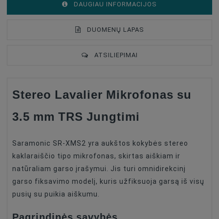
DAUGIAU INFORMACIJOS
DUOMENŲ LAPAS
ATSILIEPIMAI
Stereo Lavalier Mikrofonas su
Connector
3,5mm
3.5 mm TRS Jungtimi
Saramonic SR-XMS2 yra aukštos kokybės stereo
kaklaraiščio tipo mikrofonas, skirtas aiškiam ir
natūraliam garso įrašymui. Jis turi omnidirekcinį
garso fiksavimo modelį, kuris užfiksuoja garsą iš visų
pusių su puikia aiškumu.
Pagrindinės savybės