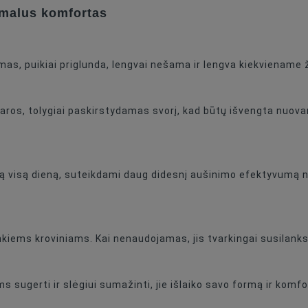
imalus komfortas
20L
Yes
umas, puikiai priglunda, lengvai nešama ir lengva kiekviename 
aros, tolygiai paskirstydamas svorį, kad būtų išvengta nuovarg
iją visą dieną, suteikdami daug didesnį aušinimo efektyvumą ne
iems kroviniams. Kai nenaudojamas, jis tvarkingai susilanks
 sugerti ir slėgiui sumažinti, jie išlaiko savo formą ir komfo