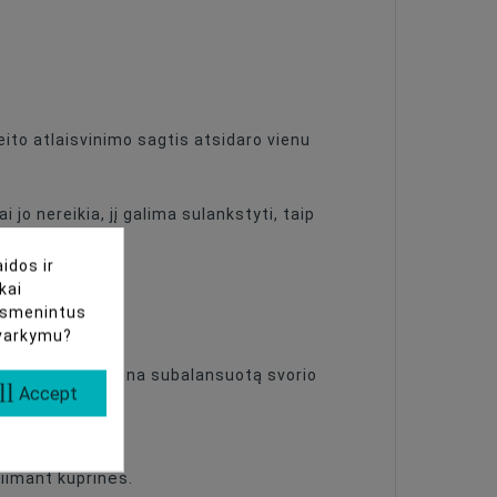
ito atlaisvinimo sagtis atsidaro vienu
 jo nereikia, jį galima sulankstyti, taip
idos ir
kai
uasmenintus
tvarkymu?
judant. Tai užtikrina subalansuotą svorio
ll
Accept
siimant kuprinės.