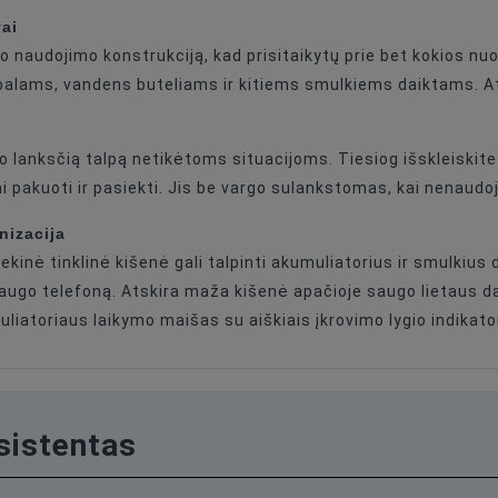
vai
bo naudojimo konstrukciją, kad prisitaikytų prie bet kokios nu
lams, vandens buteliams ir kitiems smulkiems daiktams. Atviro
o lanksčią talpą netikėtoms situacijoms. Tiesiog išskleiskit
iai pakuoti ir pasiekti. Jis be vargo sulankstomas, kai nenaud
nizacija
ekinė tinklinė kišenė gali talpinti akumuliatorius ir smulkius
i saugo telefoną. Atskira maža kišenė apačioje saugo lietaus d
uliatoriaus laikymo maišas su aiškiais įkrovimo lygio indikator
asistentas