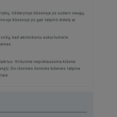
otykių. Uždarytoje būsenoje jis sudaro saugų,
je būsenoje jis gali talpinti didelę ar
e viršų, kad akimirksniu sukurtumėte
ojamas.
 daiktus. Viršutinė nepriklausoma kišenė
angtį. Dvi išorinės šoninės kišenės talpina
iais.