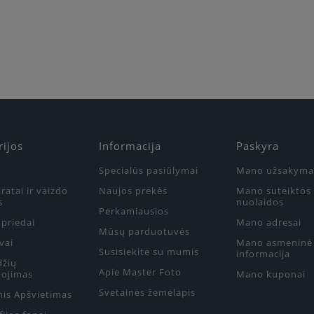
rijos
Informacija
Paskyra
Specialūs pasiūlymai
Mano užsakyma
ratai ir vaizdo
Naujos prekės
Mano suteiktos
s
nuolaidos
Perkamiausios
priedai
Mano adresai
Mūsų parduotuvės
vai
Mano asmeninė
Susisiekite su mumis
informacija
džių
Apie Master Foto
ojimas
Mano kuponai
Svetainės žemėlapis
nis Apšvietimas