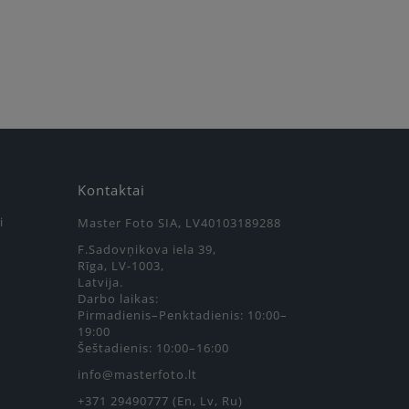
Kontaktai
i
Master Foto SIA, LV40103189288
F.Sadovņikova iela 39,
Rīga, LV-1003,
Latvija.
Darbo laikas:
Pirmadienis–Penktadienis: 10:00–
19:00
Šeštadienis: 10:00–16:00
info@masterfoto.lt
+371 29490777 (En, Lv, Ru)