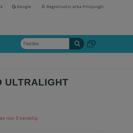
ok
Google
Registruotis arba Prisijungti
0
 ULTRALIGHT
s nuo 3 savaičių.