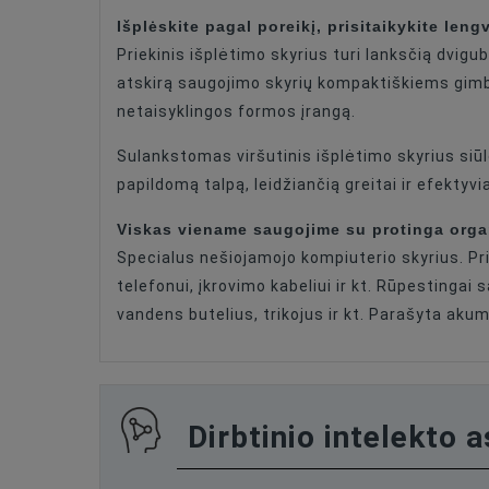
Išplėskite pagal poreikį, prisitaikykite leng
Priekinis išplėtimo skyrius turi lanksčią dvigu
atskirą saugojimo skyrių kompaktiškiems gimba
netaisyklingos formos įrangą.
Sulankstomas viršutinis išplėtimo skyrius siūl
papildomą talpą, leidžiančią greitai ir efektyv
Viskas viename saugojime su protinga orga
Specialus nešiojamojo kompiuterio skyrius. Pri
telefonui, įkrovimo kabeliui ir kt. Rūpestinga
vandens butelius, trikojus ir kt. Parašyta akum
Dirbtinio intelekto 