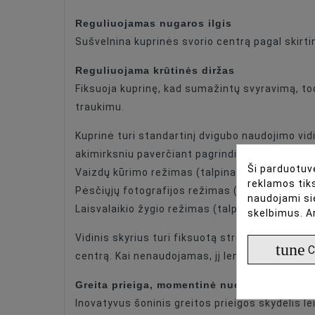
Reguliuojamas nugaros ilgis
Sušvelnina kuprinės svorio centrą pagal skirti
Reguliuojama krūtinės diržas
Fiksuoja kuprinę, kad sumažintų svyravimą, tod
traukimu.
Kuprinė turi standartinį dvigubo naudojimo vidin
akimirksniu paverčiant pagrindinę kuprinę į uni
Ši parduotuvė
Vaizdų kūrimo režimas (talpina 2 kameras ir 3
reklamos tiks
Pėsčiųjų fotografijos režimas (talpina 1 kamer
naudojami si
Laisvalaikio žygio režimas (talpina kasdienius 
skelbimus. A
Vidinis skyrius turi fiksuotą struktūrą, kuri tv
tune
C
centrą. Kai nenaudojamas, jį lengva nuimti.
Greita prieiga, momentinė nuotrauka
Inovatyvus šoninis greitos prieigos skydelis l