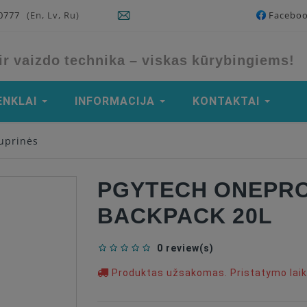
90777
(En, Lv, Ru)
Facebo
ir vaizdo technika – viskas kūrybingiems!
ENKLAI
INFORMACIJA
KONTAKTAI
uprinės
PGYTECH ONEPRO
BACKPACK 20L
0 review(s)
Produktas užsakomas. Pristatymo laika