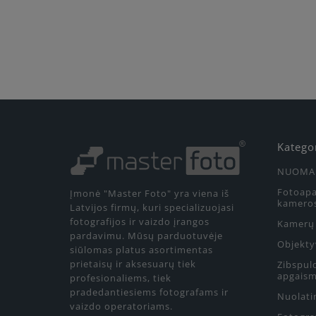
Katego
NUOMA
Fotoapa
Įmonė "Master Foto" yra viena iš
kamero
Latvijos firmų, kuri specializuojasi
fotografijos ir vaizdo įrangos
Kamerų 
pardavimu. Mūsų parduotuvėje
Objekty
siūlomas platus asortimentas
prietaisų ir aksesuarų tiek
Zibspul
apgaism
profesionaliems, tiek
pradedantiesiems fotografams ir
Nuolati
vaizdo operatoriams.