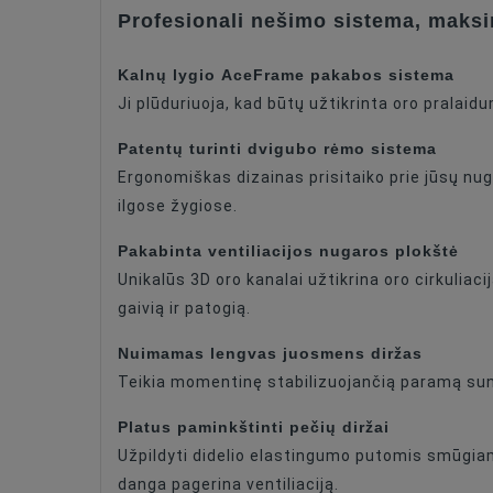
Profesionali nešimo sistema, maks
Volume
Kalnų lygio AceFrame pakabos sistema
Waterproof
Ji plūduriuoja, kad būtų užtikrinta oro pralaid
Patentų turinti dvigubo rėmo sistema
Ergonomiškas dizainas prisitaiko prie jūsų nug
ilgose žygiose.
Pakabinta ventiliacijos nugaros plokštė
Unikalūs 3D oro kanalai užtikrina oro cirkuliac
gaivią ir patogią.
Nuimamas lengvas juosmens diržas
Teikia momentinę stabilizuojančią paramą sunk
Platus paminkštinti pečių diržai
Užpildyti didelio elastingumo putomis smūgiams
danga pagerina ventiliaciją.