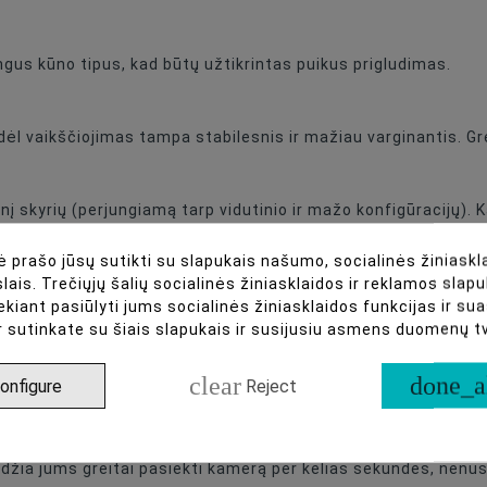
ngus kūno tipus, kad būtų užtikrintas puikus prigludimas.
ėl vaikščiojimas tampa stabilesnis ir mažiau varginantis. Gre
į skyrių (perjungiamą tarp vidutinio ir mažo konfigūracijų). Kai
versalią lauko kuprinę.
 prašo jūsų sutikti su slapukais našumo, socialinės žiniaskla
 objektyvus)
lais. Trečiųjų šalių socialinės žiniasklaidos ir reklamos slapu
ą ir 2 objektyvus)
ekiant pasiūlyti jums socialinės žiniasklaidos funkcijas ir s
daiktus ir drabužius)
r sutinkate su šiais slapukais ir susijusiu asmens duomenų 
irtai priglunda prie kuprinės vidaus, užkirsdama kelią įrangai 
clear
done_a
onfigure
Reject
eidžia jums greitai pasiekti kamerą per kelias sekundes, nenu