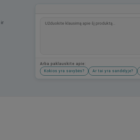
ir
Arba paklauskite apie:
Kokios yra savybės?
Ar tai yra sandėlyje?
Būkite pirmas, parašykite savo atsiliepimą!