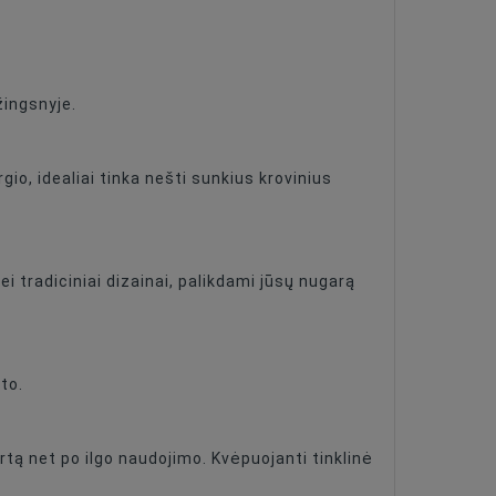
žingsnyje.
io, idealiai tinka nešti sunkius krovinius
i tradiciniai dizainai, palikdami jūsų nugarą
to.
rtą net po ilgo naudojimo. Kvėpuojanti tinklinė