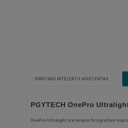
DIRBTINIO INTELEKTO ASISTENTAS
PGYTECH OnePro Ultralight
Type Of Product
Color
OnePro Ultralight yra lengva fotografijos kupr
Material