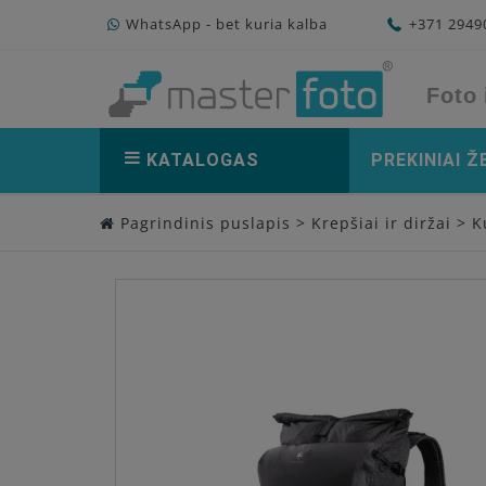
WhatsApp - bet kuria kalba
+371 294
Foto 
KATALOGAS
PREKINIAI Ž
Pagrindinis puslapis
>
Krepšiai ir diržai
>
K