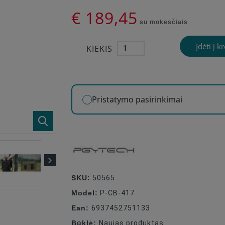
€ 189,45
su mokesčiais
Įdėti į k
KIEKIS
Pristatymo pasirinkimai
SKU:
50565
Model:
P-CB-417
Ean:
6937452751133
Būklė:
Naujas produktas