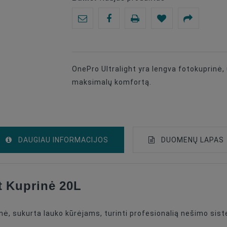
OnePro Ultralight yra lengva fotokuprinė,
maksimalų komfortą.
DAUGIAU INFORMACIJOS
DUOMENŲ LAPAS
 Kuprinė 20L
Backpack
Black
inė, sukurta lauko kūrėjams, turinti profesionalią nešimo sis
Polyester