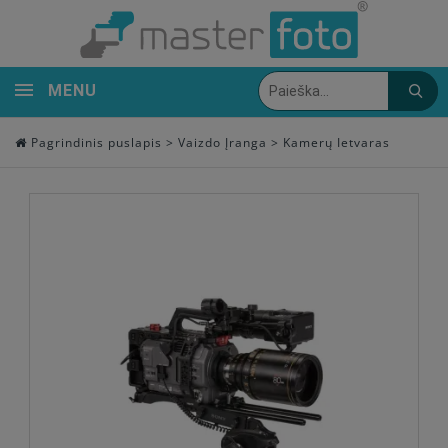
MENU
Pagrindinis puslapis
>
Vaizdo Įranga
>
Kamerų Ietvaras