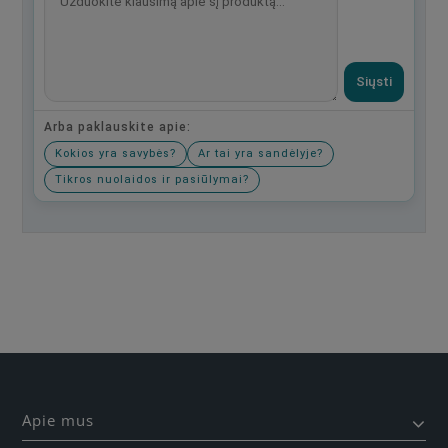
Siųsti
Arba paklauskite apie:
Kokios yra savybės?
Ar tai yra sandėlyje?
Tikros nuolaidos ir pasiūlymai?
Būkite pirmas, parašykite savo atsiliepimą!
Apie mus