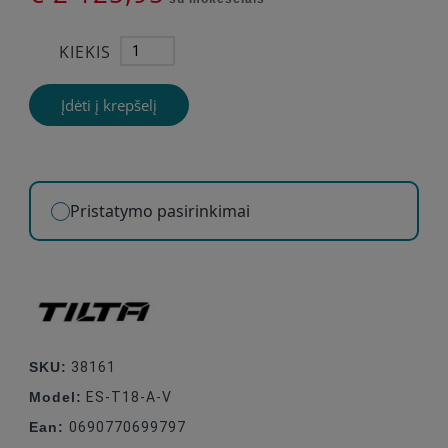
KIEKIS
Įdėti į krepšelį
Pristatymo pasirinkimai
SKU:
38161
Model:
ES-T18-A-V
Ean:
0690770699797