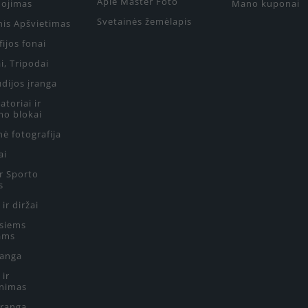
Apie Master Foto
ojimas
Mano kuponai
Svetainės žemėlapis
nis Apšvietimas
ijos fonai
i, Tripodai
udijos įranga
toriai ir
mo blokai
ė fotografija
ai
ir Sporto
s
 ir diržai
siems
ams
ranga
 ir
nimas
Įranga