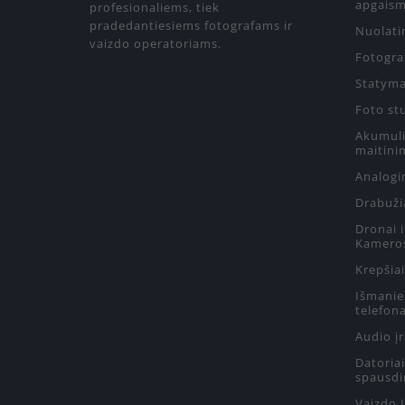
apgaism
profesionaliems, tiek
pradedantiesiems fotografams ir
Nuolati
vaizdo operatoriams.
Fotograf
Statyma
Foto st
Akumulia
maitini
Analogin
Drabuži
Dronai 
Kamero
Krepšiai
Išmanie
telefon
Audio į
Datoriai
spausdi
Vaizdo 