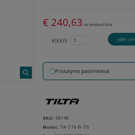
€ 240,63
su mokesčiais
Įdėti į k
KIEKIS
Pristatymo pasirinkimai
SKU:
38140
Model:
TA-T16-B-TG