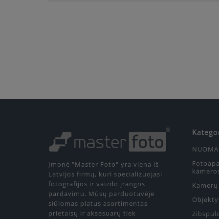
Katego
NUOMA
Fotoapa
Įmonė "Master Foto" yra viena iš
kamero
Latvijos firmų, kuri specializuojasi
fotografijos ir vaizdo įrangos
Kamerų 
pardavimu. Mūsų parduotuvėje
Objekty
siūlomas platus asortimentas
prietaisų ir aksesuarų tiek
Zibspul