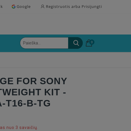
ok
Google
Registruotis arba Prisijungti
0
AGE FOR SONY
TWEIGHT KIT -
A-T16-B-TG
s nuo 3 savaičių.