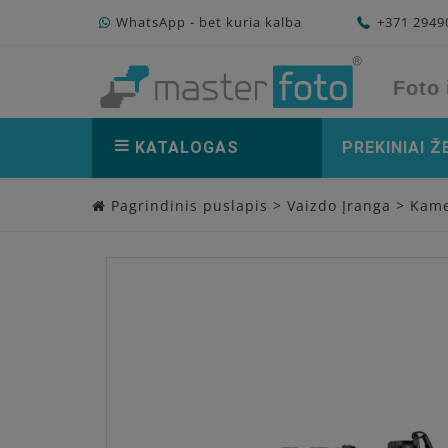
WhatsApp - bet kuria kalba
+371 294
Foto 
KATALOGAS
PREKINIAI Ž
Pagrindinis puslapis
>
Vaizdo Įranga
>
Kame