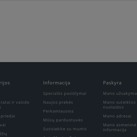
Būkite pirmas, parašykite savo atsiliepimą!
rijos
Informacija
Paskyra
Specialūs pasiūlymai
Mano užsakyma
ratai ir vaizdo
Naujos prekės
Mano suteiktos
s
nuolaidos
Perkamiausios
priedai
Mano adresai
Mūsų parduotuvės
vai
Mano asmeninė
Susisiekite su mumis
informacija
džių