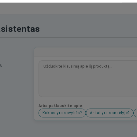
asistentas
,
s
Arba paklauskite apie:
Kokios yra savybės?
Ar tai yra sandėlyje?