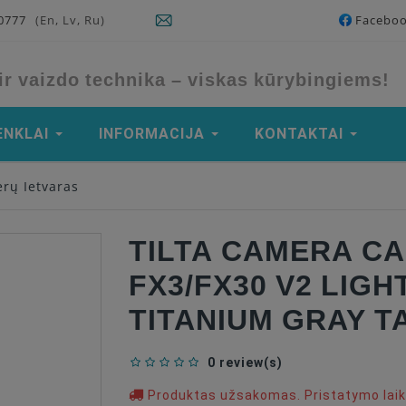
90777
(En, Lv, Ru)
Facebo
ir vaizdo technika – viskas kūrybingiems!
ENKLAI
INFORMACIJA
KONTAKTAI
rų Ietvaras
TILTA CAMERA C
FX3/FX30 V2 LIGH
TITANIUM GRAY T
0 review(s)
Produktas užsakomas. Pristatymo laika