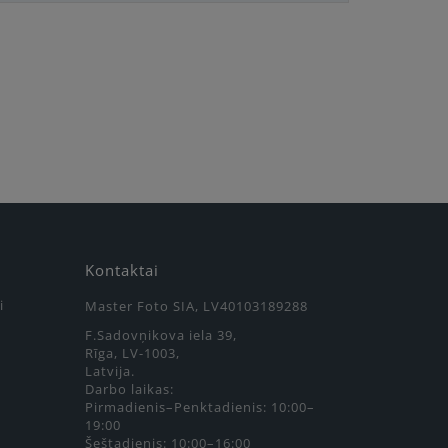
Kontaktai
i
Master Foto SIA, LV40103189288
F.Sadovņikova iela 39,
Rīga, LV-1003,
Latvija.
Darbo laikas:
Pirmadienis–Penktadienis: 10:00–
19:00
Šeštadienis: 10:00–16:00