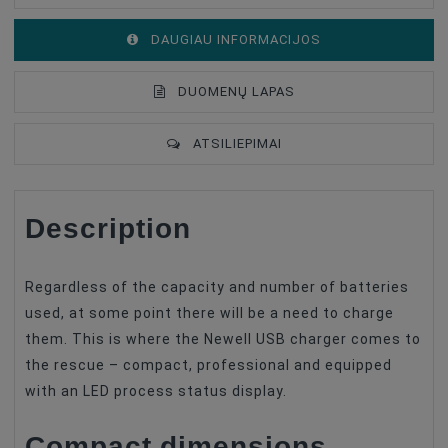
DAUGIAU INFORMACIJOS
DUOMENŲ LAPAS
ATSILIEPIMAI
Description
Battery Type
Charger
Battery Compatible
Canon LP-E8
Regardless of the capacity and number of batteries
used, at some point there will be a need to charge
them. This is where the Newell USB charger comes to
the rescue – compact, professional and equipped
with an LED process status display.
Compact dimensions