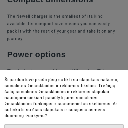
The Newell charger is the smallest of its kind
available. Its compact size means you can easily
pack it with the rest of your gear and take it on any
journey.
Power options
The device is powered from a USB socket. This
makes it possible to charge from a laptop, power
Ši parduotuvė prašo jūsų sutikti su slapukais našumo,
socialinės žiniasklaidos ir reklamos tikslais. Trečiųjų
bank, smartphone charger and in the car.
šalių socialinės žiniasklaidos ir reklamos slapukai
naudojami siekiant pasiūlyti jums socialinės
Quality and safety
žiniasklaidos funkcijas ir suasmenintus skelbimus. Ar
sutinkate su šiais slapukais ir susijusiu asmens
duomenų tvarkymu?
The high quality of manufacture and the charging
process controllers used make the device safe for