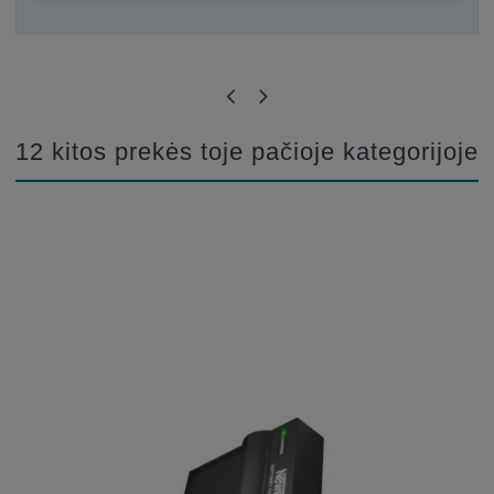
Būkite pirmas, parašykite savo atsiliepimą!
12 kitos prekės toje pačioje kategorijoje