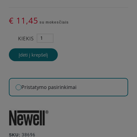
€ 11,45
su mokesčiais
KIEKIS
Įdėti į krepšelį
Pristatymo pasirinkimai
SKU:
38696