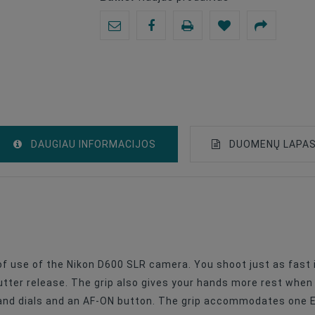
DAUGIAU INFORMACIJOS
DUOMENŲ LAPA
Battery Grip
Bateriju Bloki
f use of the Nikon D600 SLR camera. You shoot just as fast i
utter release. The grip also gives your hands more rest when 
nd dials and an AF-ON button. The grip accommodates one EN