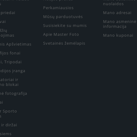
s
nuolaidos
Perkamiausios
priedai
Mano adresai
Mūsų parduotuvės
vai
Mano asmeninė
Susisiekite su mumis
informacija
džių
Apie Master Foto
ojimas
Mano kuponai
Svetainės žemėlapis
nis Apšvietimas
ijos fonai
i, Tripodai
udijos įranga
toriai ir
mo blokai
ė fotografija
ai
ir Sporto
s
 ir diržai
siems