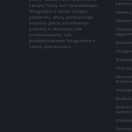
kamero
Latvijos firmų, kuri specializuojasi
fotografijos ir vaizdo įrangos
Kamerų 
pardavimu. Mūsų parduotuvėje
Objekty
siūlomas platus asortimentas
prietaisų ir aksesuarų tiek
Zibspul
apgaism
profesionaliems, tiek
pradedantiesiems fotografams ir
Nuolati
vaizdo operatoriams.
Fotograf
Statyma
Foto st
Akumulia
maitini
Analogin
Drabuži
Dronai 
Kamero
Krepšiai
Išmanie