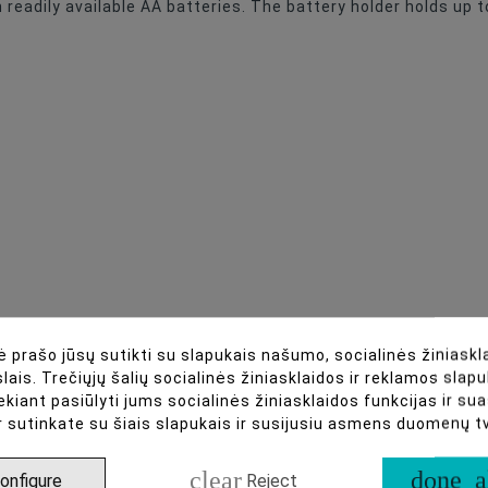
readily available AA batteries. The battery holder holds up t
 prašo jūsų sutikti su slapukais našumo, socialinės žiniaskla
lais. Trečiųjų šalių socialinės žiniasklaidos ir reklamos slapu
ekiant pasiūlyti jums socialinės žiniasklaidos funkcijas ir s
r sutinkate su šiais slapukais ir susijusiu asmens duomenų 
clear
done_a
onfigure
Reject