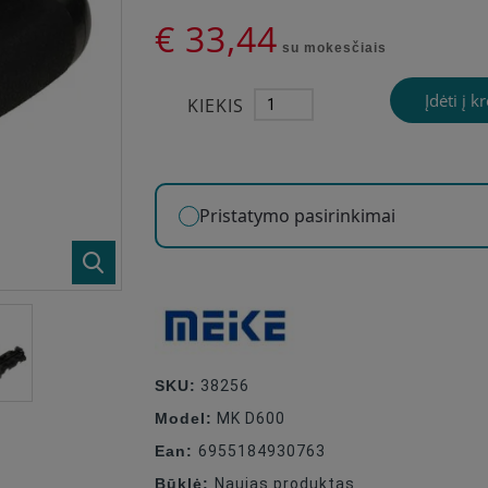
€ 33,44
su mokesčiais
Įdėti į k
KIEKIS
Pristatymo pasirinkimai
SKU:
38256
Model:
MK D600
Ean:
6955184930763
Būklė:
Naujas produktas