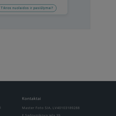
Tikros nuolaidos ir pasiūlymai?
Kontaktai
i
Master Foto SIA, LV40103189288
F.Sadovņikova iela 39,