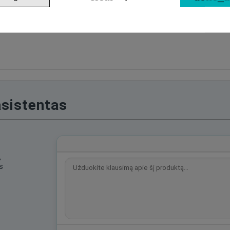
asistentas
,
s