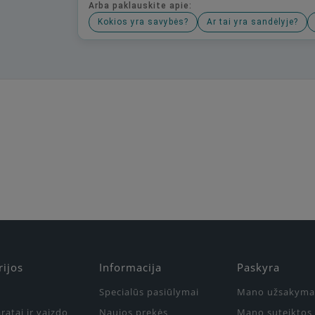
Arba paklauskite apie:
Kokios yra savybės?
Ar tai yra sandėlyje?
Būkite pirmas, parašykite savo atsiliepimą!
rijos
Informacija
Paskyra
Specialūs pasiūlymai
Mano užsakyma
ratai ir vaizdo
Naujos prekės
Mano suteiktos