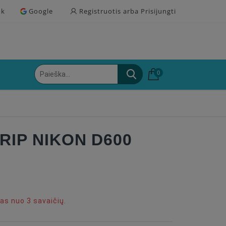
ok
Google
Registruotis arba Prisijungti
0
RIP NIKON D600
s nuo 3 savaičių.