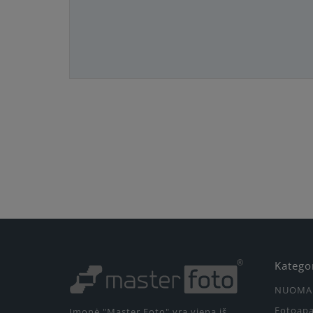
Katego
NUOMA
Fotoapa
Įmonė "Master Foto" yra viena iš