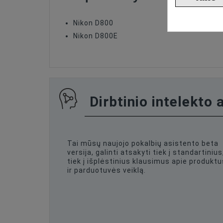
Nikon D800
Nikon D800E
Dirbtinio intelekto 
Tai mūsų naujojo pokalbių asistento beta
versija, galinti atsakyti tiek į standartinius
tiek į išplėstinius klausimus apie produktu
ir parduotuvės veiklą.