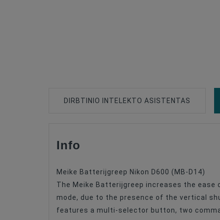
DIRBTINIO INTELEKTO ASISTENTAS
Info
Type Of Product
Speedlite Battery
Meike Batterijgreep Nikon D600 (MB-D14)
The Meike Batterijgreep increases the ease o
mode, due to the presence of the vertical sh
features a multi-selector button, two comma