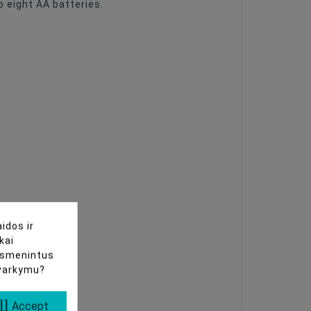
o eight AA batteries.
idos ir
kai
uasmenintus
tvarkymu?
ll
Accept