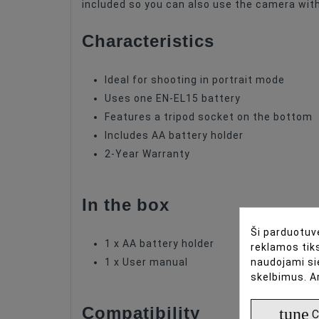
included so you can also use the camera with 
Characteristics
Ideal for shooting in portrait mode
Uses one EN-EL15 battery
Features a tripod socket on the bottom
Includes AA battery holder
2-Year Warranty
In the box
Ši parduotuvė
1 x AA battery holder
reklamos tiks
naudojami si
1 x User manual
skelbimus. A
Compatibility
tune
C