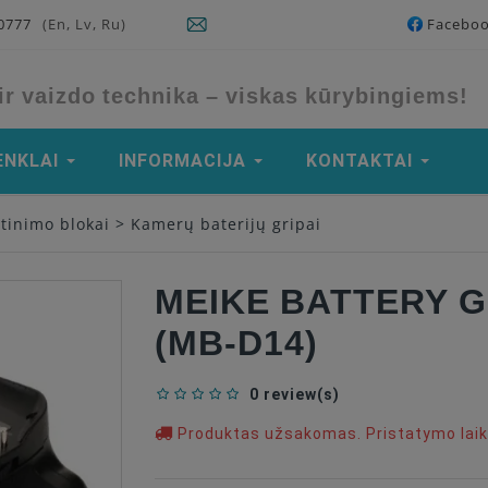
90777
(En, Lv, Ru)
Facebo
ir vaizdo technika – viskas kūrybingiems!
ENKLAI
INFORMACIJA
KONTAKTAI
itinimo blokai
>
Kamerų baterijų gripai
MEIKE BATTERY G
(MB-D14)
0 review(s)
Produktas užsakomas. Pristatymo laika