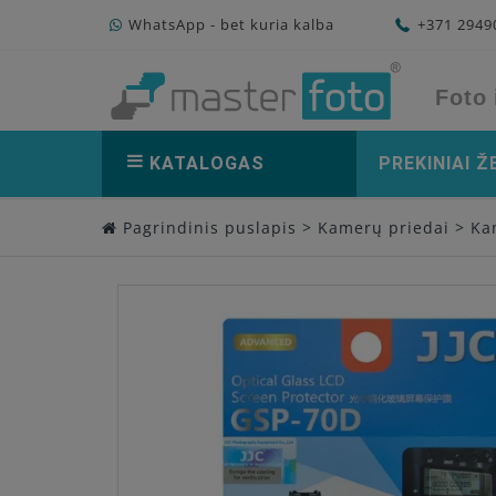
WhatsApp - bet kuria kalba
+371 294
Foto 
KATALOGAS
PREKINIAI Ž
Pagrindinis puslapis
>
Kamerų priedai
>
Ka