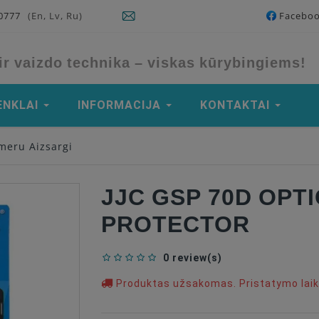
90777
(En, Lv, Ru)
Facebo
ir vaizdo technika – viskas kūrybingiems!
ENKLAI
INFORMACIJA
KONTAKTAI
meru Aizsargi
JJC GSP 70D OPT
PROTECTOR
0 review(s)
Produktas užsakomas. Pristatymo laika