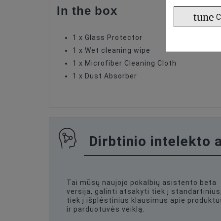
In the box
tune
C
1 x Glass Protector
1 x Wet cleaning wipe
1 x Microfiber Cleaning Cloth
1 x Dust Absorber
Dirbtinio intelekto 
Tai mūsų naujojo pokalbių asistento beta
versija, galinti atsakyti tiek į standartinius
tiek į išplėstinius klausimus apie produktu
ir parduotuvės veiklą.