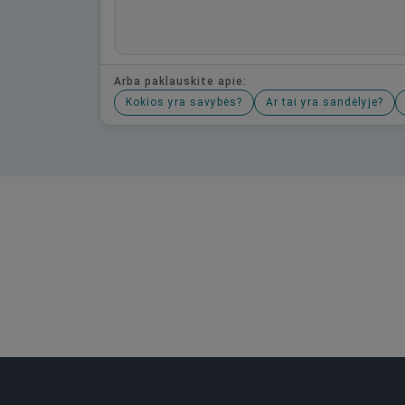
Arba paklauskite apie:
Kokios yra savybės?
Ar tai yra sandėlyje?
Būkite pirmas, parašykite savo atsiliepimą!