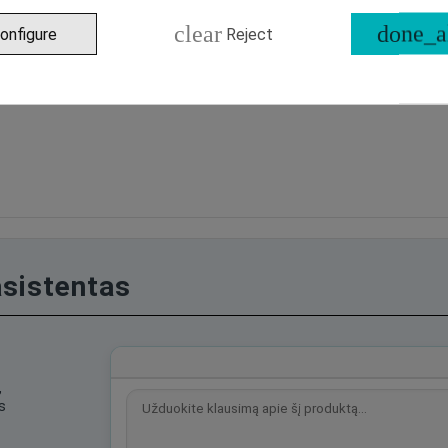
clear
done_a
onfigure
Reject
asistentas
,
s