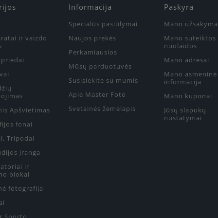
rijos
Informacija
Paskyra
Specialūs pasiūlymai
Mano užsakyma
ratai ir vaizdo
Naujos prekės
Mano suteiktos
s
nuolaidos
Perkamiausios
priedai
Mano adresai
Mūsų parduotuvės
vai
Mano asmeninė
Susisiekite su mumis
informacija
džių
Apie Master Foto
ojimas
Mano kuponai
Svetainės žemėlapis
nis Apšvietimas
Jūsų slapukų
nustatymai
ijos fonai
i, Tripodai
udijos įranga
toriai ir
mo blokai
ė fotografija
ai
ir Sporto