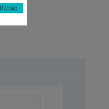
ll
Accept