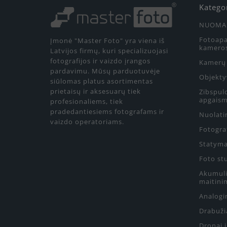
Katego
NUOMA
Fotoapa
Įmonė "Master Foto" yra viena iš
kamero
Latvijos firmų, kuri specializuojasi
fotografijos ir vaizdo įrangos
Kamerų 
pardavimu. Mūsų parduotuvėje
Objekty
siūlomas platus asortimentas
prietaisų ir aksesuarų tiek
Zibspul
apgaism
profesionaliems, tiek
pradedantiesiems fotografams ir
Nuolati
vaizdo operatoriams.
Fotograf
Statyma
Foto st
Akumulia
maitini
Analogin
Drabuži
Dronai 