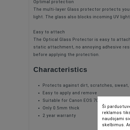
Optimal protection
The multi-layer Glass protector protects you
light. The glass also blocks incoming UV light
Easy to attach
The Optical Glass Protector is easy to attac
static attachment, no annoying adhesive resi
before applying the protection.
Characteristics
Protects against dirt, scratches, sweat,
Easy to apply and remove
Suitable for Canon EOS 70D DSLR
Ši parduotuvė
Only 0.5mm thick
reklamos tiks
2 year warranty
naudojami si
skelbimus. A