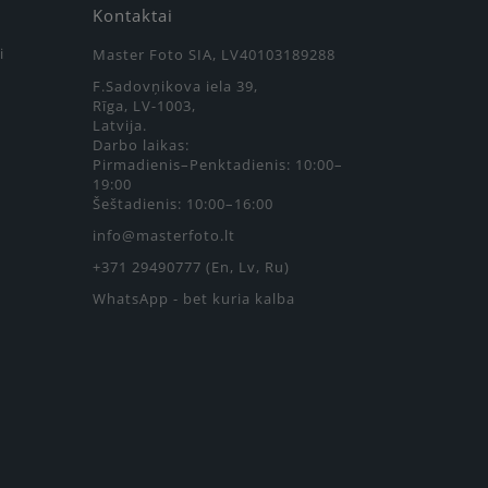
Kontaktai
i
Master Foto SIA, LV40103189288
F.Sadovņikova iela 39,
Rīga, LV-1003,
Latvija.
Darbo laikas:
Pirmadienis–Penktadienis: 10:00–
19:00
Šeštadienis: 10:00–16:00
info@masterfoto.lt
+371 29490777 (En, Lv, Ru)
WhatsApp - bet kuria kalba