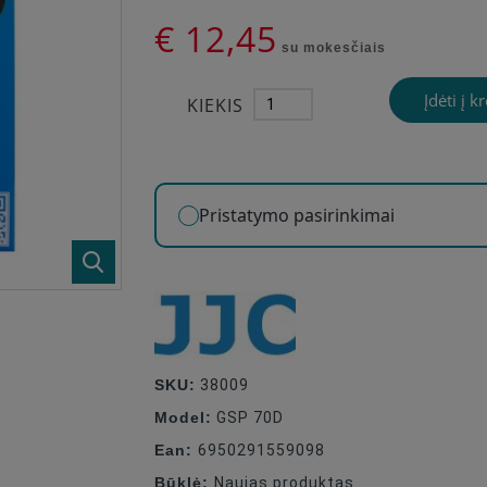
€ 12,45
su mokesčiais
Įdėti į k
KIEKIS
Pristatymo pasirinkimai
SKU:
38009
Model:
GSP 70D
Ean:
6950291559098
Būklė:
Naujas produktas