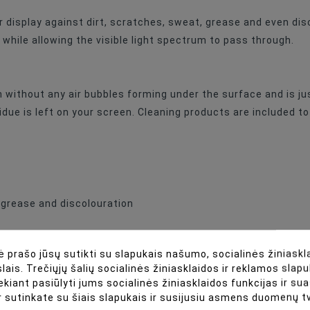
r display against dirt, scratches, sweat, grease and even di
 while allowing the visible light spectrum to pass through.
h without any air bubbles forming under the surface and is j
due is left on your screen. Cleaning products are included to
 grease and discolouration
 prašo jūsų sutikti su slapukais našumo, socialinės žiniaskla
lais. Trečiųjų šalių socialinės žiniasklaidos ir reklamos slapu
ekiant pasiūlyti jums socialinės žiniasklaidos funkcijas ir s
r sutinkate su šiais slapukais ir susijusiu asmens duomenų 