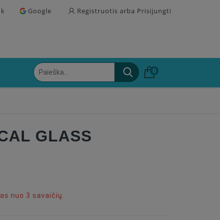
ok
Google
Registruotis arba Prisijungti
0
ICAL GLASS
s nuo 3 savaičių.