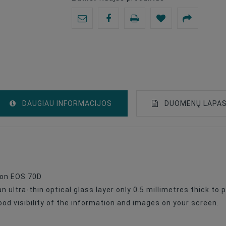
DAUGIAU INFORMACIJOS
DUOMENŲ LAPA
Anti-Scratch Film
Canon
non EOS 70D
 ultra-thin optical glass layer only 0.5 millimetres thick to
ood visibility of the information and images on your screen.