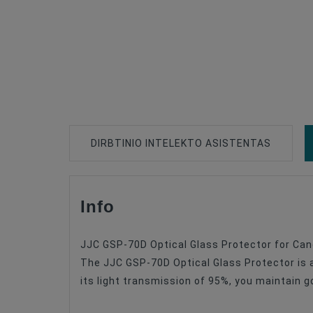
DIRBTINIO INTELEKTO ASISTENTAS
Info
Type Of Product
Compatible
JJC GSP-70D Optical Glass Protector for Ca
The JJC GSP-70D Optical Glass Protector is an
its light transmission of 95%, you maintain g