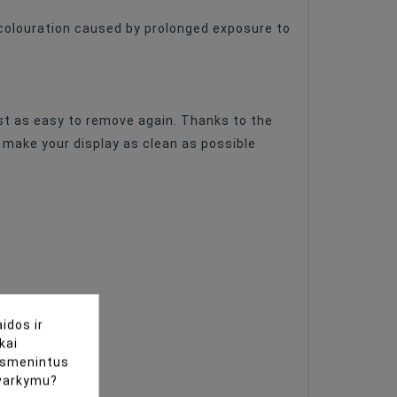
scolouration caused by prolonged exposure to
ust as easy to remove again. Thanks to the
 make your display as clean as possible
idos ir
kai
uasmenintus
tvarkymu?