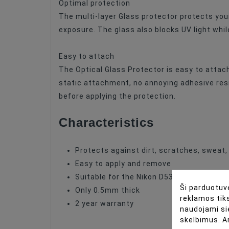
Optimal protection
The multi-layer Glass protector protects you
exposure. The glass also blocks UV light whil
Easy to attach
The Optical Glass Protector is easy to attac
static attachment, no annoying adhesive resi
before applying the protection.
Characteristics
Protects against dirt, scratches, sweat,
Easy to apply and remove
Suitable for the Nikon D5300 DSLR
Ši parduotuvė
Only 0.5mm thick
reklamos tiks
2 year warranty
naudojami si
skelbimus. A