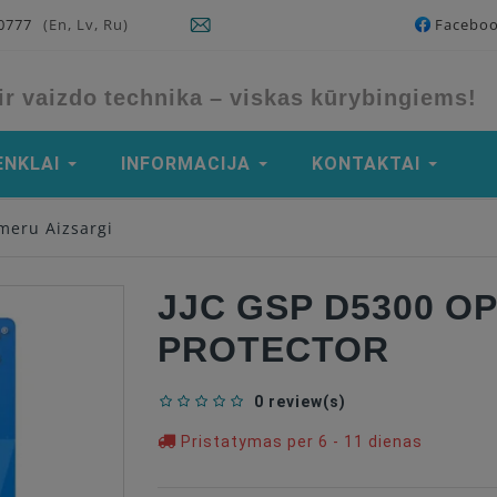
90777
(En, Lv, Ru)
Facebo
ir vaizdo technika – viskas kūrybingiems!
ENKLAI
INFORMACIJA
KONTAKTAI
meru Aizsargi
JJC GSP D5300 O
PROTECTOR
0 review(s)
Pristatymas per 6 - 11 dienas