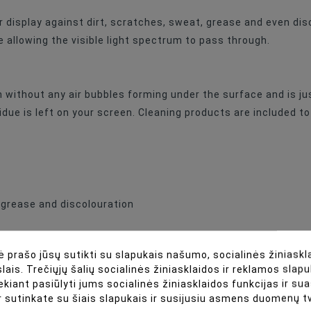
r display against dirt, scratches, sweat, grease and even dis
e allowing the visible light spectrum to pass through.
h without any air bubbles forming under the surface and is j
due is left on your screen. Cleaning products are included to
 grease and discolouration
 prašo jūsų sutikti su slapukais našumo, socialinės žiniaskla
lais. Trečiųjų šalių socialinės žiniasklaidos ir reklamos slapu
ekiant pasiūlyti jums socialinės žiniasklaidos funkcijas ir s
r sutinkate su šiais slapukais ir susijusiu asmens duomenų 