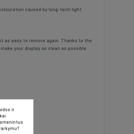
colouration caused by long-term light
ust as easy to remove again. Thanks to the
 make your display as clean as possible
idos ir
kai
uasmenintus
tvarkymu?