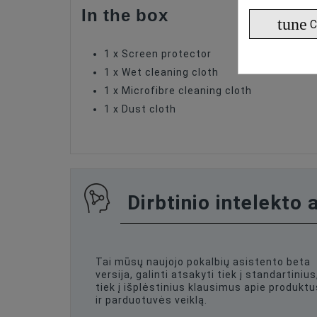
In the box
tune
C
1 x Screen protector
1 x Wet cleaning cloth
1 x Microfibre cleaning cloth
1 x Dust cloth
Dirbtinio intelekto 
Tai mūsų naujojo pokalbių asistento beta
versija, galinti atsakyti tiek į standartinius
tiek į išplėstinius klausimus apie produktu
ir parduotuvės veiklą.