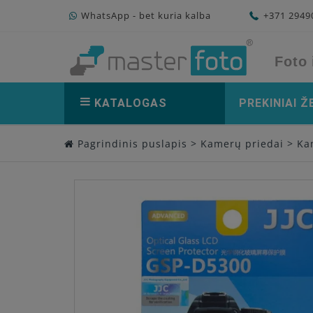
WhatsApp - bet kuria kalba
+371 294
Foto 
KATALOGAS
PREKINIAI Ž
Pagrindinis puslapis
>
Kamerų priedai
>
Ka