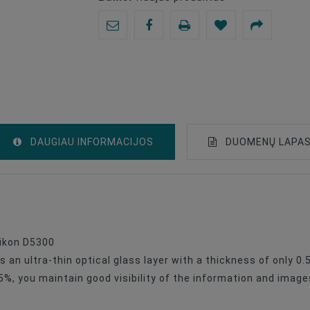
DAUGIAU INFORMACIJOS
DUOMENŲ LAPA
Anti-Scratch Film
Nikon
Nikon D5300
an ultra-thin optical glass layer with a thickness of only 0
95%, you maintain good visibility of the information and image