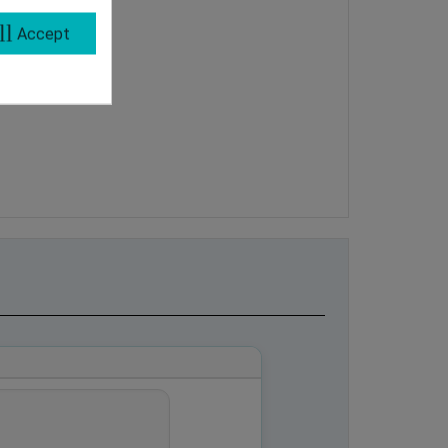
ll
Accept