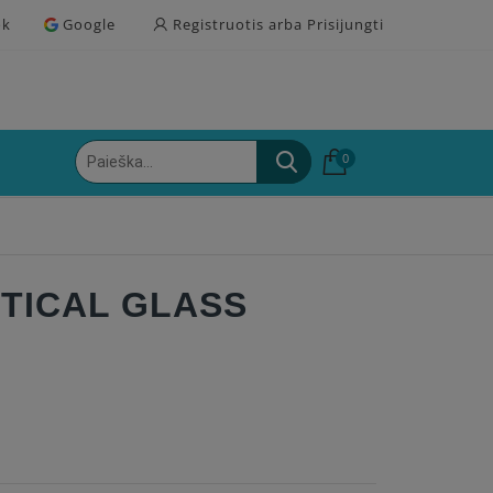
ok
Google
Registruotis arba Prisijungti
0
PTICAL GLASS