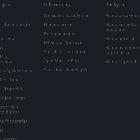
rijos
Informacija
Paskyra
Specialūs pasiūlymai
Mano užsakyma
ratai ir vaizdo
Naujos prekės
Mano suteiktos
s
nuolaidos
Perkamiausios
priedai
Mano adresai
Mūsų parduotuvės
vai
Mano asmeninė
Susisiekite su mumis
informacija
džių
Apie Master Foto
ojimas
Mano kuponai
Svetainės žemėlapis
nis Apšvietimas
ijos fonai
i, Tripodai
udijos įranga
toriai ir
mo blokai
ė fotografija
ai
ir Sporto