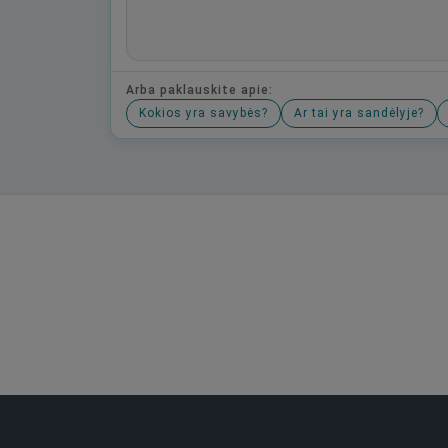
Arba paklauskite apie:
Kokios yra savybės?
Ar tai yra sandėlyje?
Būkite pirmas, parašykite savo atsiliepimą!