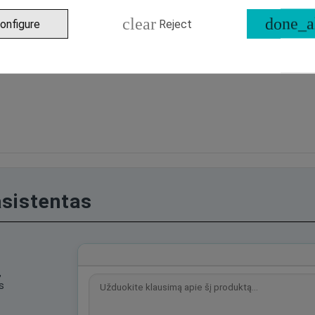
clear
done_a
onfigure
Reject
asistentas
,
s