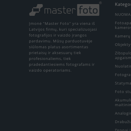
Katego
NUOMA
Fotoapa
Įmonė "Master Foto" yra viena iš
kamero
Latvijos firmų, kuri specializuojasi
fotografijos ir vaizdo įrangos
Kamerų 
pardavimu. Mūsų parduotuvėje
Objekty
siūlomas platus asortimentas
prietaisų ir aksesuarų tiek
Zibspul
apgaism
profesionaliems, tiek
pradedantiesiems fotografams ir
Nuolati
vaizdo operatoriams.
Fotograf
Statyma
Foto st
Akumulia
maitini
Analogin
Drabuži
Dronai 