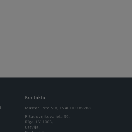
Kontaktai
i
Master Foto SIA, LV40103189288
F.Sadovņikova iela 39,
Rīga, LV-1003,
Latvija.