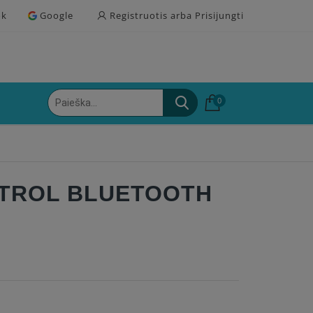
ok
Google
Registruotis arba Prisijungti
0
NTROL BLUETOOTH