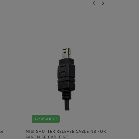
UŽSISAKYTI
UŽSIS
kon
NISI SHUTTER RELEASE CABLE N3 FOR
BIG remote
NIKON SR CABLE N3
Nikon (44