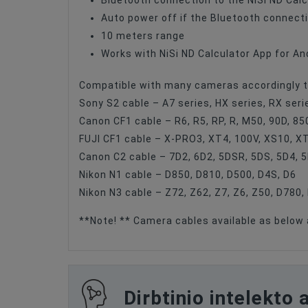
Bluetooth connection to the NiSi ND Calc
Auto power off if the Bluetooth connecti
10 meters range
Works with NiSi ND Calculator App for An
Compatible with many cameras accordingly to
Sony S2 cable – A7 series, HX series, RX seri
Canon CF1 cable – R6, R5, RP, R, M50, 90D, 85
FUJI CF1 cable – X-PRO3, XT4, 100V, XS10, X
Canon C2 cable – 7D2, 6D2, 5DSR, 5DS, 5D4, 
Nikon N1 cable – D850, D810, D500, D4S, D6
Nikon N3 cable – Z72, Z62, Z7, Z6, Z50, D780,
**Note! ** Camera cables available as below
Dirbtinio intelekto 