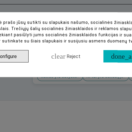
 prašo jūsų sutikti su slapukais našumo, socialinės žiniaskla
,
lais. Trečiųjų šalių socialinės žiniasklaidos ir reklamos slapu
s
ekiant pasiūlyti jums socialinės žiniasklaidos funkcijas ir s
r sutinkate su šiais slapukais ir susijusiu asmens duomenų 
clear
done_a
onfigure
Reject
Arba paklauskite apie:
Kokios yra savybės?
Ar tai yra sandėlyje?
Būkite pirmas, parašykite savo atsiliepimą!