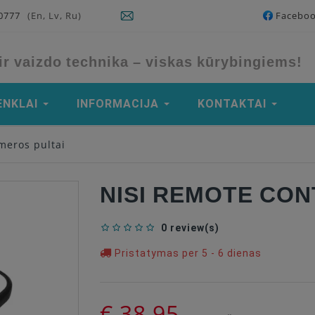
90777
(En, Lv, Ru)
Facebo
ir vaizdo technika – viskas kūrybingiems!
ENKLAI
INFORMACIJA
KONTAKTAI
meros pultai
NISI REMOTE CO
0 review(s)
Pristatymas per 5 - 6 dienas
€ 38,95