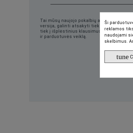
Tai mūsų naujojo pokalbių asistento beta
Ši parduotuvė
versija, galinti atsakyti tiek į standartinius
reklamos tiks
tiek į išplėstinius klausimus apie produktu
naudojami si
ir parduotuvės veiklą.
skelbimus. A
tune
C