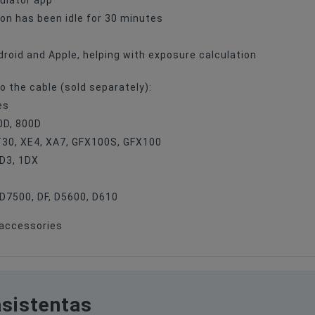
ulator app
on has been idle for 30 minutes
droid and Apple, helping with exposure calculation
 the cable (sold separately):
es
0D, 800D
T30, XE4, XA7, GFX100S, GFX100
5D3, 1DX
 D7500, DF, D5600, D610
 accessories
asistentas