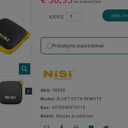
su mokesčiais
Įdėti į k
KIEKIS
Pristatymo pasirinkimai
SKU:
38500
Model:
BLUETOOTH REMOTE
Ean:
6972949373115
Būklė:
Naujas produktas