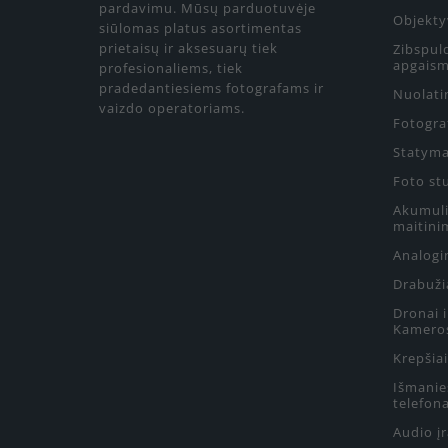
pardavimu. Mūsų parduotuvėje
Objekty
siūlomas platus asortimentas
prietaisų ir aksesuarų tiek
Zibspul
apgaism
profesionaliems, tiek
pradedantiesiems fotografams ir
Nuolati
vaizdo operatoriams.
Fotograf
Statyma
Foto st
Akumulia
maitini
Analogin
Drabuži
Dronai 
Kamero
Krepšiai
Išmanie
telefon
Audio į