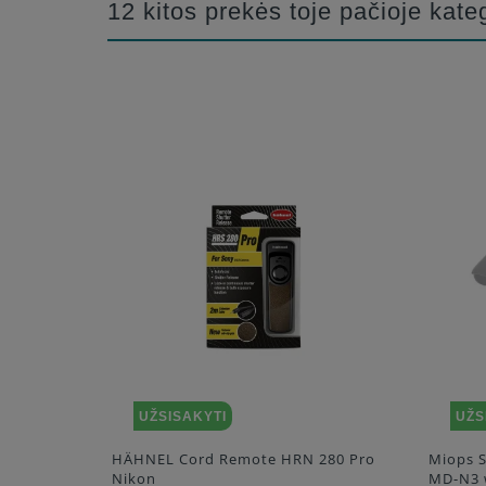
12 kitos prekės toje pačioje kateg
UŽSISAKYTI
UŽS
bediening
HÄHNEL Cord Remote HRN 280 Pro
Miops 
Nikon
MD-N3 w