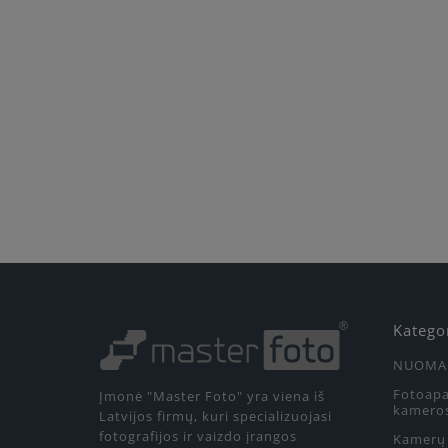
Katego
NUOMA
Fotoapa
Įmonė "Master Foto" yra viena iš
kamero
Latvijos firmų, kuri specializuojasi
fotografijos ir vaizdo įrangos
Kamerų 