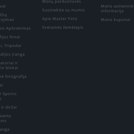
Mūsų parduotuvės
vai
Mano asmeninė
Susisiekite su mumis
informacija
džių
Apie Master Foto
ojimas
Mano kuponai
Svetainės žemėlapis
nis Apšvietimas
ijos fonai
i, Tripodai
udijos įranga
toriai ir
mo blokai
ė fotografija
ai
ir Sporto
s
 ir diržai
siems
ams
ranga