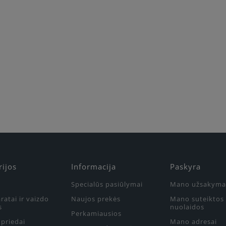
rijos
Informacija
Paskyra
Specialūs pasiūlymai
Mano užsakyma
ratai ir vaizdo
Naujos prekės
Mano suteiktos
s
nuolaidos
Perkamiausios
priedai
Mano adresai