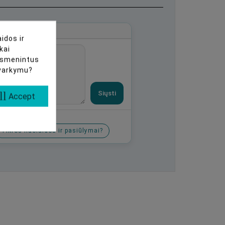
idos ir
kai
uasmenintus
tvarkymu?
Siųsti
ll
Accept
Tikros nuolaidos ir pasiūlymai?