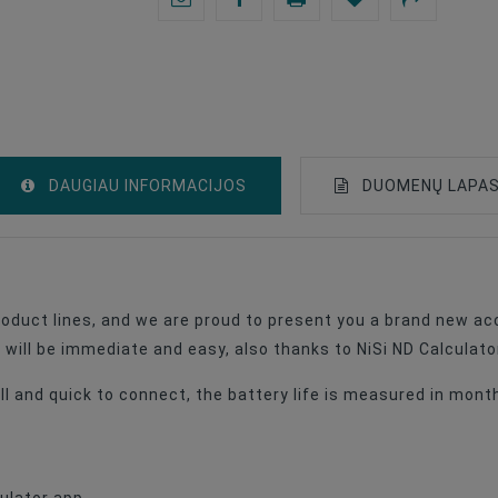
DAUGIAU INFORMACIJOS
DUOMENŲ LAPA
Remote Control Devices
oduct lines, and we are proud to present you a brand new acc
 will be immediate and easy, also thanks to NiSi ND Calculat
ll and quick to connect, the battery life is measured in mont