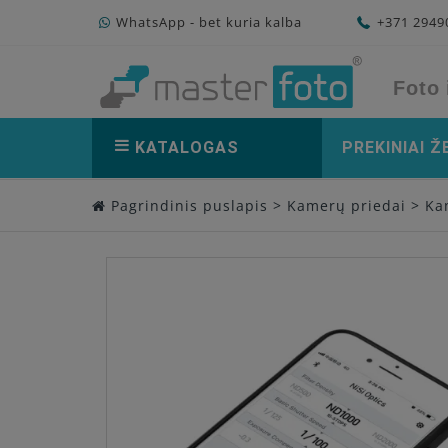
WhatsApp - bet kuria kalba
+371 294
Foto 
KATALOGAS
PREKINIAI Ž
Pagrindinis puslapis
>
Kamerų priedai
>
Ka