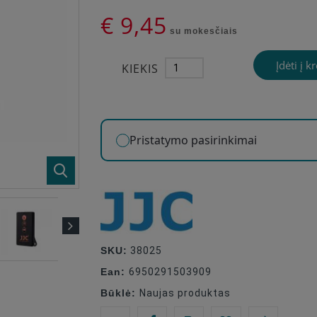
€ 9,45
su mokesčiais
Įdėti į k
KIEKIS
Pristatymo pasirinkimai
SKU:
38025
Ean:
6950291503909
Būklė:
Naujas produktas