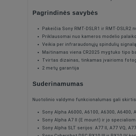
Pagrindinės savybės
Pakeičia Sony RMT-DSLR1 ir RMT-DSLR2 n
Priklausomai nuo kameros modelio palaiko 
Veikia per infraraudonųjų spindulių signal
Maitinamas viena CR2025 mygtuko tipo bat
Tvirtas dizainas, tinkamas įvairioms fot
2 metų garantija
Suderinamumas
Nuotolinio valdymo funkcionalumas gali skirti
Sony Alpha A6000, A6100, A6300, A6400, 
Sony Alpha A7 II (E mount) ir jo specialio
Sony Alpha SLT serijos: A77 II, A77 VQ, A
Sony Cybershot DSC RX10 III ir RX10 IV 