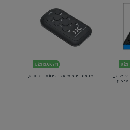
UŽSISAKYTI
UŽS
ntrol
JJC Wired Timer Remote Controller TM
JJC Wir
F (Sony RM S1AM)
S1AM)