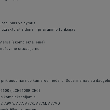
uotolinius valdymus
užrakto atleidimą ir priartinimo funkcijas
ą
erija (į komplektą įeina)
ografavimo situacijoms
s priklausomai nuo kameros modelio. Suderinamas su daugeliu
A6600 (ILCE6600B.CEC)
mis komplektacijomis
77V, A99 V, A77, A77K, A77M, A77VQ
kompaktiškos kameros