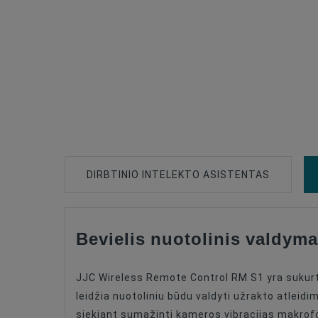
DIRBTINIO INTELEKTO ASISTENTAS
Bevielis nuotolinis valdy
Type Of Product
Compatible
JJC Wireless Remote Control RM S1 yra sukur
Connection Type
leidžia nuotoliniu būdu valdyti užrakto atleidi
siekiant sumažinti kameros vibracijas makrofo