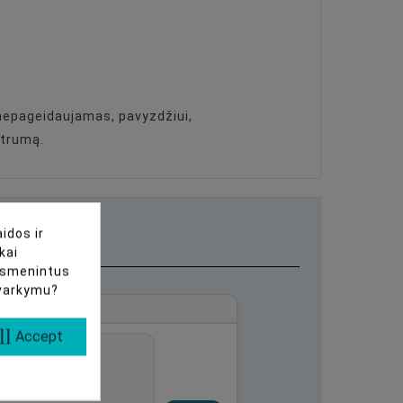
a nepageidaujamas, pavyzdžiui,
štrumą.
idos ir
kai
uasmenintus
tvarkymu?
ll
Accept