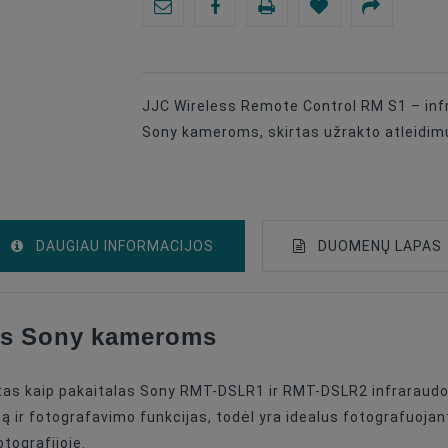
JJC Wireless Remote Control RM S1 – inf
Sony kameroms, skirtas užrakto atleidimui
DAUGIAU INFORMACIJOS
DUOMENŲ LAPAS
mas Sony kameroms
Remote Control Devices
Sony
tas kaip pakaitalas Sony RMT-DSLR1 ir RMT-DSLR2 infraraudo
Wireless
mą ir fotografavimo funkcijas, todėl yra idealus fotografuojant
tografijoje.