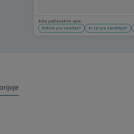
Arba paklauskite apie:
Kokios yra savybės?
Ar tai yra sandėlyje?
Būkite pirmas, parašykite savo atsiliepimą!
orijoje