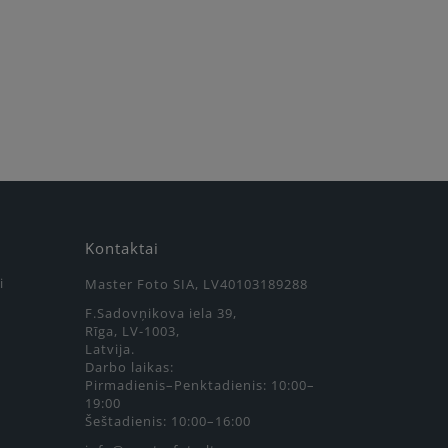
Kontaktai
i
Master Foto SIA, LV40103189288
F.Sadovņikova iela 39,
Rīga, LV-1003,
Latvija.
Darbo laikas:
Pirmadienis–Penktadienis: 10:00–
19:00
Šeštadienis: 10:00–16:00