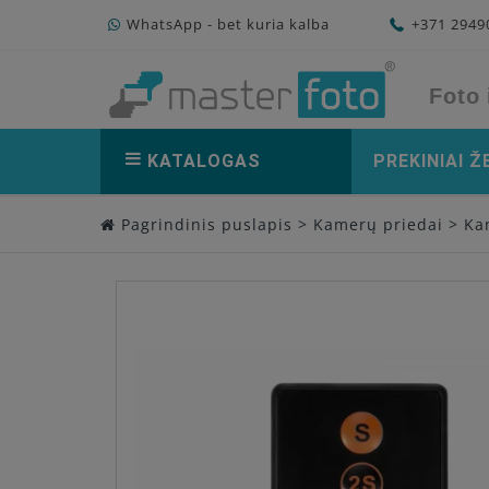
WhatsApp - bet kuria kalba
+371 294
Foto 
KATALOGAS
PREKINIAI Ž
Pagrindinis puslapis
>
Kamerų priedai
>
Ka