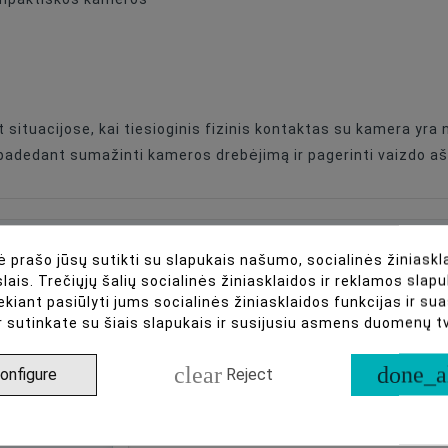
 situacijose, kai tiesioginis fizinis kontaktas su kamera yr
 padedant sumažinti kameros drebėjimą ir pagerinti vaizdo a
asistentas
 prašo jūsų sutikti su slapukais našumo, socialinės žiniaskla
lais. Trečiųjų šalių socialinės žiniasklaidos ir reklamos slapu
ekiant pasiūlyti jums socialinės žiniasklaidos funkcijas ir s
r sutinkate su šiais slapukais ir susijusiu asmens duomenų 
clear
done_a
onfigure
Reject
ir