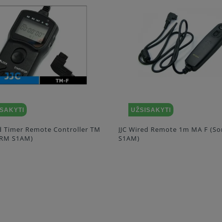
ISAKYTI
UŽSISAKYTI
ed Remote 1m MA F (Sony RM
Pixel Shutter Release Cord RC
for Sony