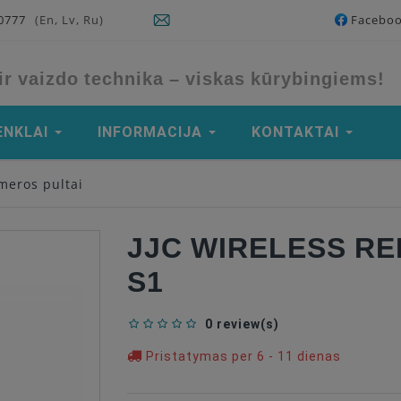
90777
(En, Lv, Ru)
Facebo
ir vaizdo technika – viskas kūrybingiems!
ENKLAI
INFORMACIJA
KONTAKTAI
meros pultai
JJC WIRELESS R
S1
0 review(s)
Pristatymas per 6 - 11 dienas