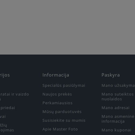
rijos
Informacija
Paskyra
Specialūs pasiūlymai
Mano užsakyma
ratai ir vaizdo
Naujos prekės
Mano suteiktos
s
nuolaidos
Perkamiausios
priedai
Mano adresai
Mūsų parduotuvės
vai
Mano asmeninė
Susisiekite su mumis
informacija
džių
Apie Master Foto
ojimas
Mano kuponai