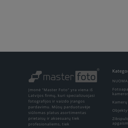
Katego
NUOMA
Fotoapa
Įmonė "Master Foto" yra viena iš
kamero
Latvijos firmų, kuri specializuojasi
fotografijos ir vaizdo įrangos
Kamerų 
pardavimu. Mūsų parduotuvėje
Objekty
siūlomas platus asortimentas
prietaisų ir aksesuarų tiek
Zibspul
apgaism
profesionaliems, tiek