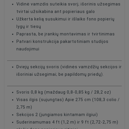
Vidinė vamzdis suteikia svorį; išorinis užsegimas
tvirtai užsikabina ant popieriaus galo
Užkerta kelią susukimui ir išlaiko fono popierių
lygų ir tiesų
Paprasta, be įrankių montavimas ir tvirtinimas
Patvari konstrukcija pakartotiniam studijos
naudojimui
Dviejų sekcijų svoris (vidinės vamzdžių sekcijos ir
išoriniai užsegimai; be papildomų priedų).
Svoris 0,8 kg (maždaug 0,8-0,85 kg / 28,2 oz)
Visas ilgis (sujungtas) Apie 275 cm (108,3 colio /
2,75 m)
Sekcijos 2 (jungiamos kintamam ilgiui)
Suderinamumas 4 ft (1,2 m) ir 9 ft (2,72-2,75 m)