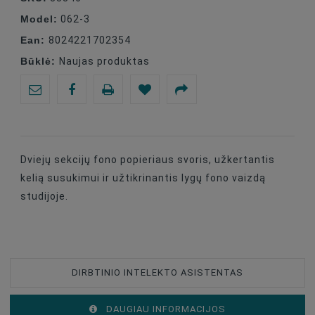
Model:
062-3
Ean:
8024221702354
Būklė:
Naujas produktas
Dviejų sekcijų fono popieriaus svoris, užkertantis
kelią susukimui ir užtikrinantis lygų fono vaizdą
studijoje.
DIRBTINIO INTELEKTO ASISTENTAS
DAUGIAU INFORMACIJOS