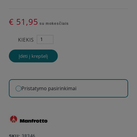
€ 51,95
su mokesčiais
KIEKIS
Įdėti į krepšelį
Pristatymo pasirinkimai
SKU:
38346