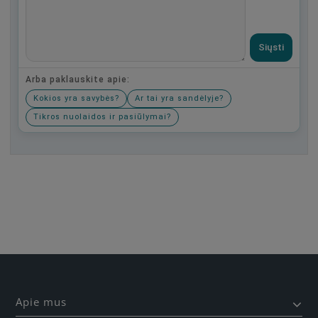
Siųsti
Arba paklauskite apie:
Kokios yra savybės?
Ar tai yra sandėlyje?
Tikros nuolaidos ir pasiūlymai?
Būkite pirmas, parašykite savo atsiliepimą!
Apie mus