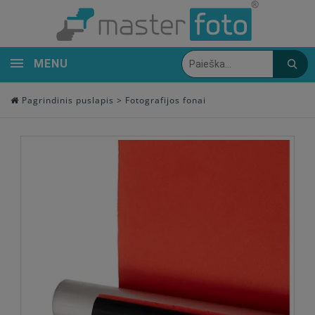
MENU
Pagrindinis puslapis
>
Fotografijos fonai