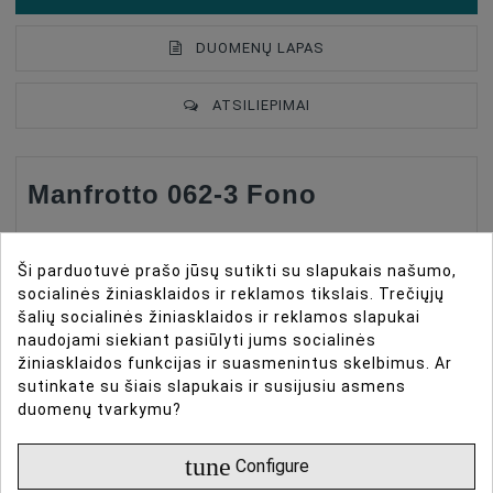
DUOMENŲ LAPAS
ATSILIEPIMAI
Manfrotto 062-3 Fono
Type Of Product
Studio Accessories
Popieriaus Svoris
Background Type
In Roll
Ši parduotuvė prašo jūsų sutikti su slapukais našumo,
Background Type
Accessories
socialinės žiniasklaidos ir reklamos tikslais. Trečiųjų
Manfrotto 062-3 Fono Popieriaus Svoris yra dviejų
Material
Metāls
šalių socialinės žiniasklaidos ir reklamos slapukai
sekcijų priedas, sukurtas užtikrinti ir sverti besiūlių
naudojami siekiant pasiūlyti jums socialinės
Material
Plastmasa
fono popieriaus ritinių galą. Jis suderinamas su 4
žiniasklaidos funkcijas ir suasmenintus skelbimus. Ar
sutinkate su šiais slapukais ir susijusiu asmens
pėdų (1,2 m) ir 9 pėdų (2,72 m / 2,75 m) pločiais, turi
Material
Metalas Ir Plastikas Dalys
duomenų tvarkymu?
vidinę vamzdį ir išorinį užsegimą lengvam tvirtinimui
Lenght, M
Ilgis, M:2.75
ir popieriaus susukimo prevencijai studijos
tune
Configure
nustatymuose.
Weight, Gr
800