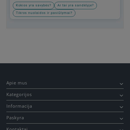
Kokios yra savybės?
Ar tai yra sandėlyje?
Tikros nuolaidos ir pasiūlymai?
Būkite pirmas, parašykite savo atsiliepimą!
Apie mus
Kategorijos
Informacija
Paskyra
Kontaktai