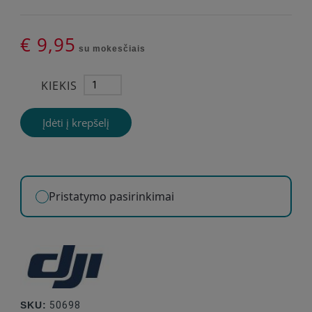
€ 9,95
su mokesčiais
KIEKIS
Įdėti į krepšelį
Pristatymo pasirinkimai
SKU:
50698