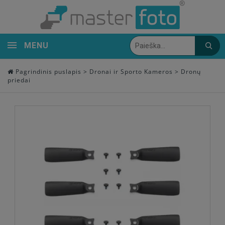
MENU
Pagrindinis puslapis
>
Dronai ir Sporto Kameros
>
Dronų
priedai