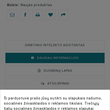
Būklė:
Naujas produktas
DIRBTINIO INTELEKTO ASISTENTAS
DAUGIAU INFORMACIJOS
DUOMENŲ LAPAS
ATSILIEPIMAI
Ši parduotuvė prašo jūsų sutikti su slapukais našumo,
DJI Flip Propellers
Type Of Product
Drone Accessories
socialinės žiniasklaidos ir reklamos tikslais. Trečiųjų
šalių socialinės žiniasklaidos ir reklamos slapukai