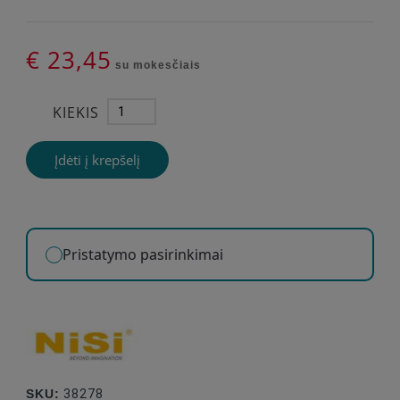
€ 23,45
su mokesčiais
KIEKIS
Įdėti į krepšelį
Pristatymo pasirinkimai
SKU:
38278