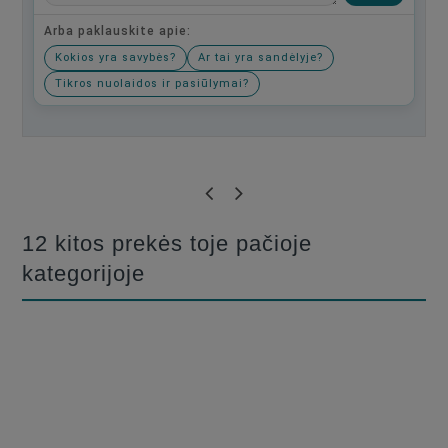
Arba paklauskite apie:
Kokios yra savybės?
Ar tai yra sandėlyje?
Tikros nuolaidos ir pasiūlymai?
Būkite pirmas, parašykite savo atsiliepimą!
12 kitos prekės toje pačioje
kategorijoje