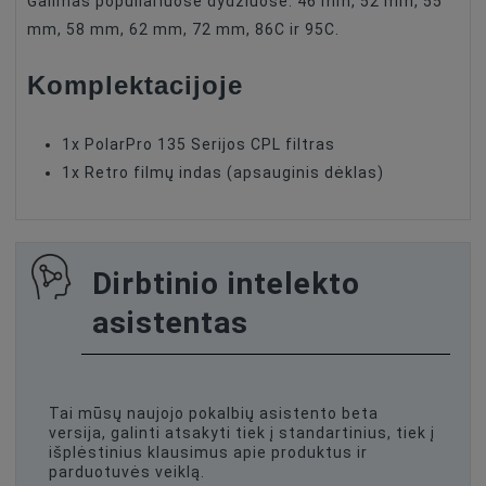
Galimas populiariuose dydžiuose: 46 mm, 52 mm, 55
mm, 58 mm, 62 mm, 72 mm, 86C ir 95C.
Komplektacijoje
1x PolarPro 135 Serijos CPL filtras
1x Retro filmų indas (apsauginis dėklas)
Dirbtinio intelekto
asistentas
Tai mūsų naujojo pokalbių asistento beta
versija, galinti atsakyti tiek į standartinius, tiek į
išplėstinius klausimus apie produktus ir
parduotuvės veiklą.