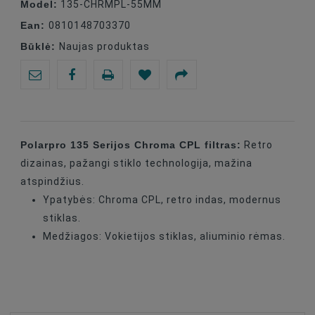
Model:
135-CHRMPL-55MM
Ean:
0810148703370
Būklė:
Naujas produktas
Polarpro 135 Serijos Chroma CPL filtras:
Retro
dizainas, pažangi stiklo technologija, mažina
atspindžius.
Ypatybės: Chroma CPL, retro indas, modernus
stiklas.
Medžiagos: Vokietijos stiklas, aliuminio rėmas.