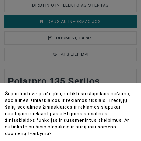
DIRBTINIO INTELEKTO ASISTENTAS
DAUGIAU INFORMACIJOS
DUOMENŲ LAPAS
ATSILIEPIMAI
Polarpro 135 Serijos
Type Of Product
Lens Filter Holder
Filter Type
CPL (polarising)
Ši parduotuvė prašo jūsų sutikti su slapukais našumo,
Chroma CPL Filtras
socialinės žiniasklaidos ir reklamos tikslais. Trečiųjų
Filter Size
62mm
šalių socialinės žiniasklaidos ir reklamos slapukai
naudojami siekiant pasiūlyti jums socialinės
Pasinerkite į 70-ųjų nostalgiją su 135 Serija, kuri
žiniasklaidos funkcijas ir suasmenintus skelbimus. Ar
pasižymi pažangia stiklo technologija retro dizainu.
sutinkate su šiais slapukais ir susijusiu asmens
Šis filtras sujungia analoginės fotografijos
duomenų tvarkymu?
meistrystę su šiuolaikiniu pasakojimu, įkvėptu Peter