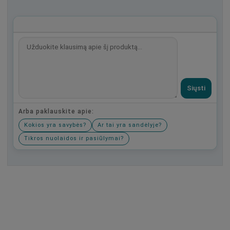
Siųsti
Arba paklauskite apie:
Kokios yra savybės?
Ar tai yra sandėlyje?
Tikros nuolaidos ir pasiūlymai?
Būkite pirmas, parašykite savo atsiliepimą!