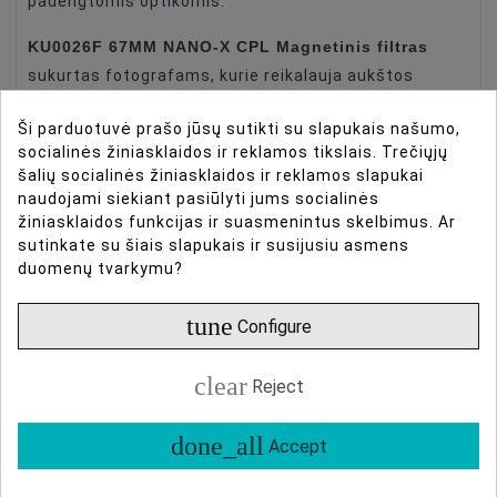
padengtomis optikomis.
KU0026F 67MM NANO-X CPL Magnetinis filtras
sukurtas fotografams, kurie reikalauja aukštos
kokybės optikos ir greito, patogaus veikimo. Šis
Ši parduotuvė prašo jūsų sutikti su slapukais našumo,
apvalus poliarizatorius (CPL) efektyviai pašalina
socialinės žiniasklaidos ir reklamos tikslais. Trečiųjų
atspindžius iš nemetalinio paviršiaus, pvz., vandens,
šalių socialinės žiniasklaidos ir reklamos slapukai
stiklo ir lapų, gerindamas aiškumą ir didindamas
naudojami siekiant pasiūlyti jums socialinės
spalvų sodrumą, kad gautų gyvus, tikroviškus
žiniasklaidos funkcijas ir suasmenintus skelbimus. Ar
sutinkate su šiais slapukais ir susijusiu asmens
vaizdus. Dviejų pusių poliruotas HD optinis stiklas
duomenų tvarkymu?
užtikrina išskirtinį tikslumą net naudojant telefoto
objektyvus. Jo pažangus nano danga suteikia
tune
Configure
vandeniui atsparią, pelėsiui atsparią, įbrėžimams
atsparią ir riebalams atsparią apsaugą, leidžiančią
clear
Reject
lengvai pašalinti vandens lašus, aliejų ir dėmes,
nepaveikiant vaizdo kokybės. Magnetinė tvirtinimo
done_all
Accept
sistema leidžia montuoti ir nuimti filtrus per vieną
sekundę, kas yra žymiai greičiau nei tradiciniai