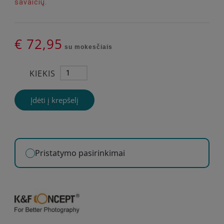
savaičių.
€ 72,95
su mokesčiais
KIEKIS
Įdėti į krepšelį
Pristatymo pasirinkimai