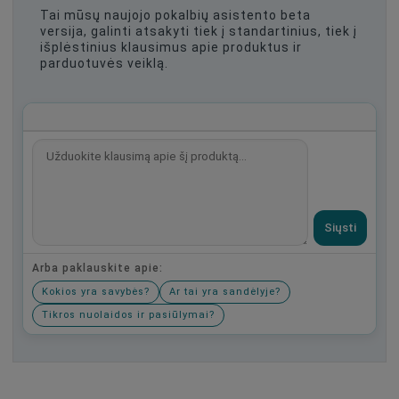
Tai mūsų naujojo pokalbių asistento beta
versija, galinti atsakyti tiek į standartinius, tiek į
išplėstinius klausimus apie produktus ir
parduotuvės veiklą.
Siųsti
Arba paklauskite apie:
Kokios yra savybės?
Ar tai yra sandėlyje?
Tikros nuolaidos ir pasiūlymai?
Būkite pirmas, parašykite savo atsiliepimą!