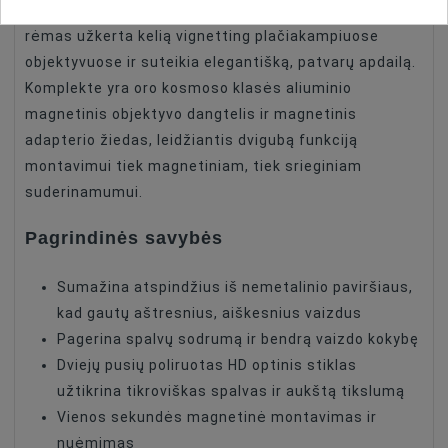
srieginiai filtrai. Ultra-plonas CNC apdirbtas aliuminio
rėmas užkerta kelią vignetting plačiakampiuose
objektyvuose ir suteikia elegantišką, patvarų apdailą.
Komplekte yra oro kosmoso klasės aliuminio
magnetinis objektyvo dangtelis ir magnetinis
adapterio žiedas, leidžiantis dvigubą funkciją
montavimui tiek magnetiniam, tiek srieginiam
suderinamumui.
Pagrindinės savybės
Sumažina atspindžius iš nemetalinio paviršiaus,
kad gautų aštresnius, aiškesnius vaizdus
Pagerina spalvų sodrumą ir bendrą vaizdo kokybę
Dviejų pusių poliruotas HD optinis stiklas
užtikrina tikroviškas spalvas ir aukštą tikslumą
Vienos sekundės magnetinė montavimas ir
nuėmimas