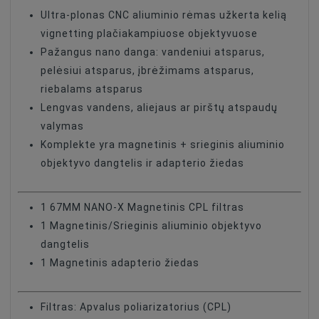
Ultra-plonas CNC aliuminio rėmas užkerta kelią
vignetting plačiakampiuose objektyvuose
Pažangus nano danga: vandeniui atsparus,
pelėsiui atsparus, įbrėžimams atsparus,
riebalams atsparus
Lengvas vandens, aliejaus ar pirštų atspaudų
valymas
Komplekte yra magnetinis + srieginis aliuminio
objektyvo dangtelis ir adapterio žiedas
1 67MM NANO-X Magnetinis CPL filtras
1 Magnetinis/Srieginis aliuminio objektyvo
dangtelis
1 Magnetinis adapterio žiedas
Filtras: Apvalus poliarizatorius (CPL)