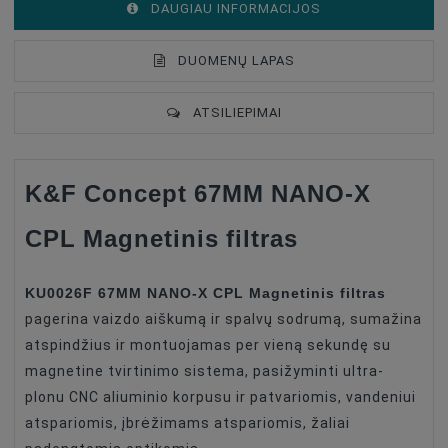
DAUGIAU INFORMACIJOS
DUOMENŲ LAPAS
ATSILIEPIMAI
K&F Concept 67MM NANO-X
Type Of Product
Objektyvo Filtras
CPL Magnetinis filtras
Filter Type
CPL (polarising)
Filter Size
67mm
KU0026F 67MM NANO-X CPL Magnetinis filtras
pagerina vaizdo aiškumą ir spalvų sodrumą, sumažina
atspindžius ir montuojamas per vieną sekundę su
magnetine tvirtinimo sistema, pasižyminti ultra-
plonu CNC aliuminio korpusu ir patvariomis, vandeniui
atspariomis, įbrėžimams atspariomis, žaliai