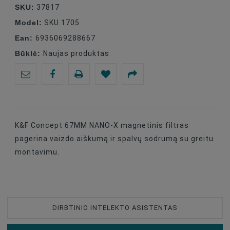
SKU:
37817
Model:
SKU.1705
Ean:
6936069288667
Būklė:
Naujas produktas
K&F Concept 67MM NANO-X magnetinis filtras
pagerina vaizdo aiškumą ir spalvų sodrumą su greitu
montavimu.
DIRBTINIO INTELEKTO ASISTENTAS