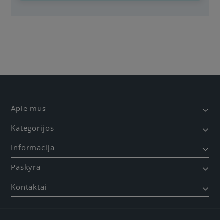
Būkite pirmas, parašykite savo atsiliepimą!
Apie mus
Kategorijos
Informacija
Paskyra
Kontaktai