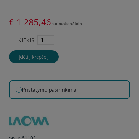
€ 1 285,46
su mokesčiais
KIEKIS
Įdėti į krepšelį
Pristatymo pasirinkimai
SKU:
51103