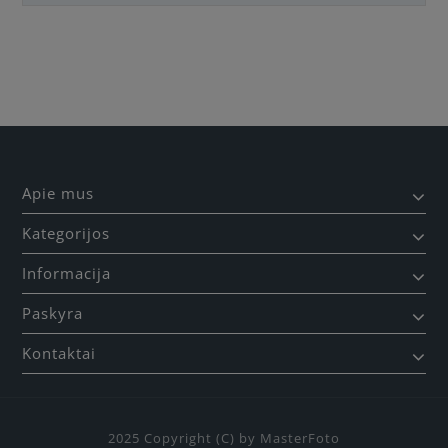
Būkite pirmas, parašykite savo atsiliepimą!
Apie mus
Kategorijos
Informacija
Paskyra
Kontaktai
2025 Copyright (C) by MasterFoto