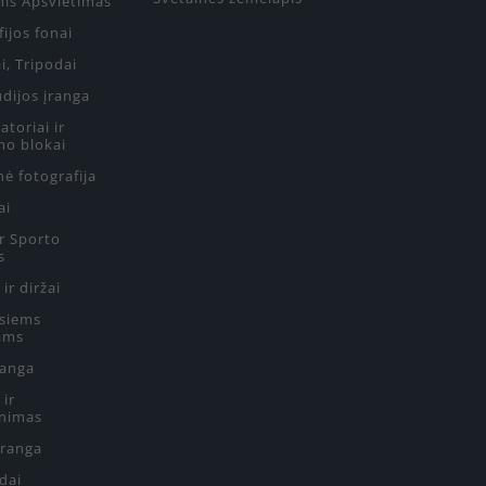
nis Apšvietimas
ijos fonai
i, Tripodai
udijos įranga
toriai ir
mo blokai
ė fotografija
ai
ir Sporto
s
 ir diržai
siems
ams
ranga
 ir
nimas
Įranga
edai