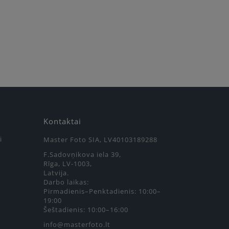
Kontaktai
i
Master Foto SIA, LV40103189288
F.Sadovņikova iela 39,
Rīga, LV-1003,
Latvija.
Darbo laikas:
Pirmadienis–Penktadienis: 10:00–
19:00
Šeštadienis: 10:00–16:00
info@masterfoto.lt