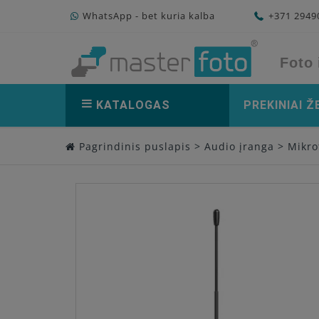
WhatsApp - bet kuria kalba
+371 294
Foto 
KATALOGAS
PREKINIAI Ž
Pagrindinis puslapis
>
Audio įranga
>
Mikro