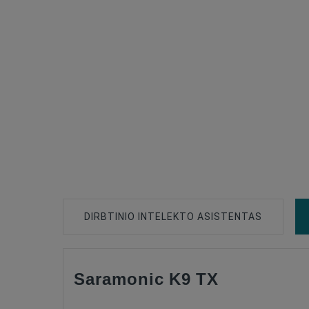
DIRBTINIO INTELEKTO ASISTENTAS
Saramonic K9 TX
Type Of Product
Connection Type