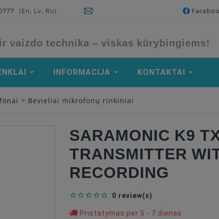
90777
(En, Lv, Ru)
Facebo
ir vaizdo technika – viskas kūrybingiems!
ENKLAI
INFORMACIJA
KONTAKTAI
fonai
>
Bevieliai mikrofonų rinkiniai
SARAMONIC K9 TX
TRANSMITTER WIT
RECORDING
0 review(s)
Pristatymas per 5 - 7 dienas