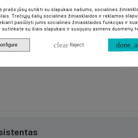
 prašo jūsų sutikti su slapukais našumo, socialinės žiniaskla
lais. Trečiųjų šalių socialinės žiniasklaidos ir reklamos slapu
ekiant pasiūlyti jums socialinės žiniasklaidos funkcijas ir s
te)
r sutinkate su šiais slapukais ir susijusiu asmens duomenų 
67) (2)
clear
done_a
onfigure
Reject
asistentas