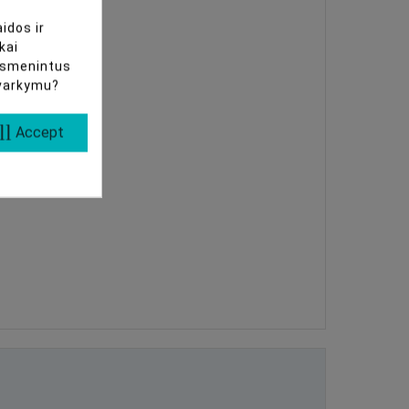
idos ir
kai
uasmenintus
tvarkymu?
ll
Accept