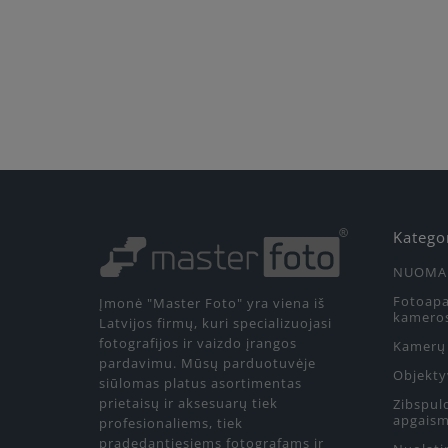
Katego
NUOMA
Fotoapa
Įmonė "Master Foto" yra viena iš
kamero
Latvijos firmų, kuri specializuojasi
fotografijos ir vaizdo įrangos
Kamerų 
pardavimu. Mūsų parduotuvėje
Objekty
siūlomas platus asortimentas
prietaisų ir aksesuarų tiek
Zibspul
apgaism
profesionaliems, tiek
pradedantiesiems fotografams ir