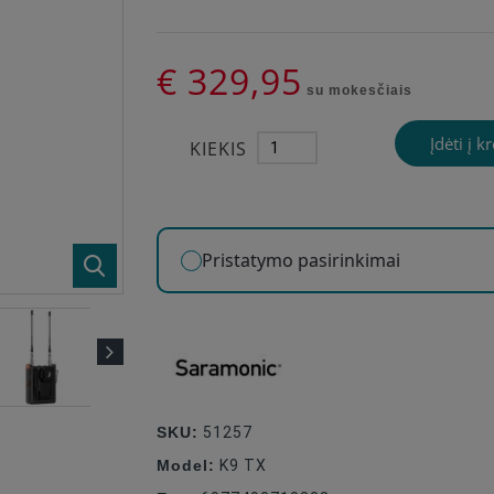
€ 329,95
su mokesčiais
Įdėti į k
KIEKIS
Pristatymo pasirinkimai
SKU:
51257
Model:
K9 TX