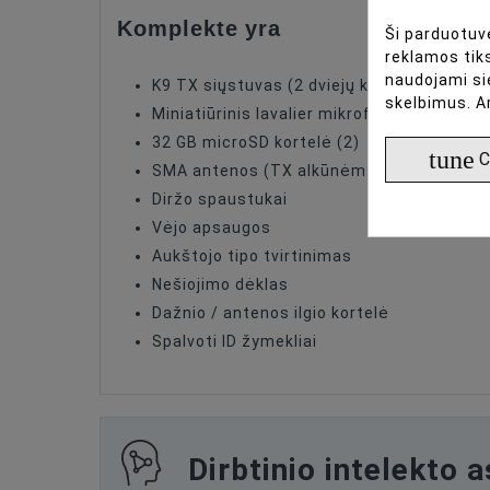
Komplekte yra
Ši parduotuvė
reklamos tiks
naudojami si
K9 TX siųstuvas (2 dviejų kanalų komplek
skelbimus. A
Miniatiūrinis lavalier mikrofonas (3 mm, IP
32 GB microSD kortelė (2)
tune
C
SMA antenos (TX alkūnėms antenoms)
Diržo spaustukai
Vėjo apsaugos
Aukštojo tipo tvirtinimas
Nešiojimo dėklas
Dažnio / antenos ilgio kortelė
Spalvoti ID žymekliai
Dirbtinio intelekto 