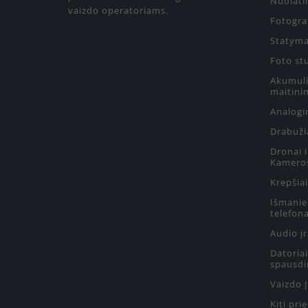
Nuolati
vaizdo operatoriams.
Fotograf
Statyma
Foto st
Akumulia
maitini
Analogin
Drabuži
Dronai 
Kamero
Krepšiai
Išmanie
telefon
Audio į
Datoriai
spausdi
Vaizdo 
Kiti pri