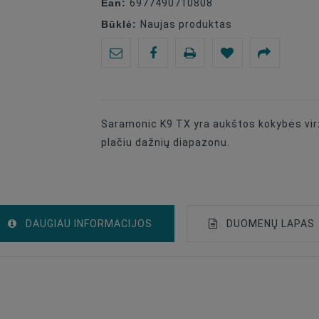
Ean:
6977490710808
Būklė:
Naujas produktas
Saramonic K9 TX yra aukštos kokybės virz
plačiu dažnių diapazonu.
DAUGIAU INFORMACIJOS
DUOMENŲ LAPAS
Wireless Video Transmission Systems
Radio