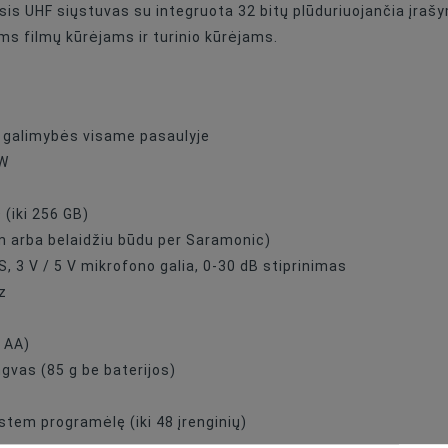
is UHF siųstuvas su integruota 32 bitų plūduriuojančia įrašym
3,5mm
ms filmų kūrėjams ir turinio kūrėjams.
 galimybės visame pasaulyje
mW
 (iki 256 GB)
m arba belaidžiu būdu per Saramonic)
S, 3 V / 5 V mikrofono galia, 0-30 dB stiprinimas
z
2 AA)
gvas (85 g be baterijos)
tem programėlę (iki 48 įrenginių)