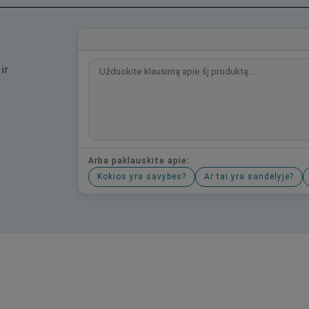
ir
Arba paklauskite apie:
Kokios yra savybės?
Ar tai yra sandėlyje?
Būkite pirmas, parašykite savo atsiliepimą!