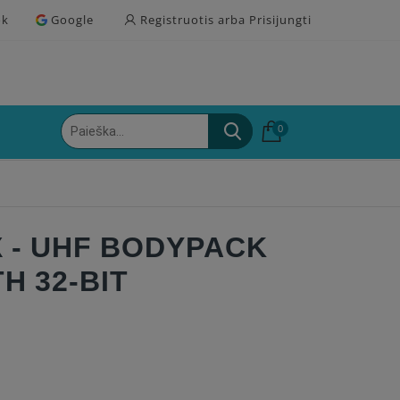
ok
Google
Registruotis arba Prisijungti
0
 - UHF BODYPACK
H 32-BIT