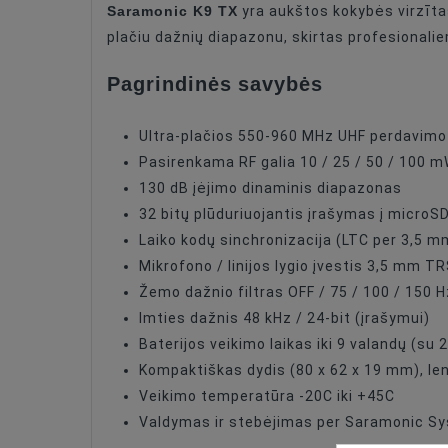
Saramonic K9 TX
yra aukštos kokybės virzītas
Connector
plačiu dažnių diapazonu, skirtas profesionalie
Pagrindinės savybės
Ultra-plačios 550-960 MHz UHF perdavimo
Pasirenkama RF galia 10 / 25 / 50 / 100 
130 dB įėjimo dinaminis diapazonas
32 bitų plūduriuojantis įrašymas į microSD
Laiko kodų sinchronizacija (LTC per 3,5 m
Mikrofono / linijos lygio įvestis 3,5 mm TR
Žemo dažnio filtras OFF / 75 / 100 / 150 H
Imties dažnis 48 kHz / 24-bit (įrašymui)
Baterijos veikimo laikas iki 9 valandų (su 
Kompaktiškas dydis (80 x 62 x 19 mm), len
Veikimo temperatūra -20C iki +45C
Valdymas ir stebėjimas per Saramonic Sys