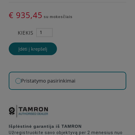
€ 935,45
su mokesčiais
KIEKIS
Įdėti į krepšelį
Pristatymo pasirinkimai
Išplėstinė garantija iš TAMRON
Užregistruokite savo objektyvą per 2 mėnesius nuo