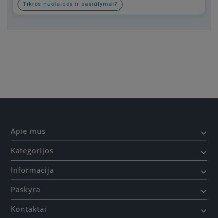
Tikros nuolaidos ir pasiūlymai?
Būkite pirmas, parašykite savo atsiliepimą!
Apie mus
Kategorijos
Informacija
Paskyra
Kontaktai