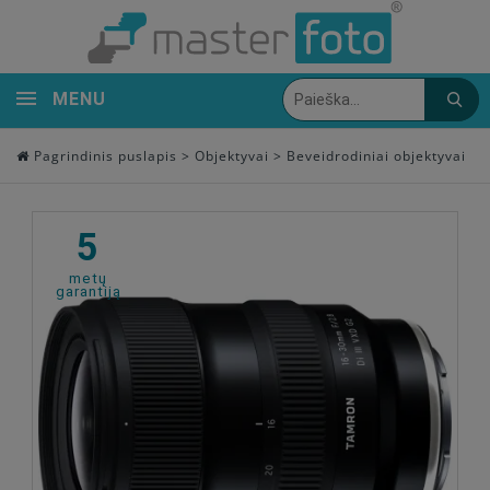
MENU
Pagrindinis puslapis
>
Objektyvai
>
Beveidrodiniai objektyvai
5
metų
garantiją