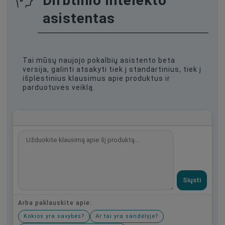
Dirbtinio intelekto
asistentas
Tai mūsų naujojo pokalbių asistento beta
versija, galinti atsakyti tiek į standartinius, tiek į
išplėstinius klausimus apie produktus ir
parduotuvės veiklą.
Siųsti
Arba paklauskite apie:
Kokios yra savybės?
Ar tai yra sandėlyje?