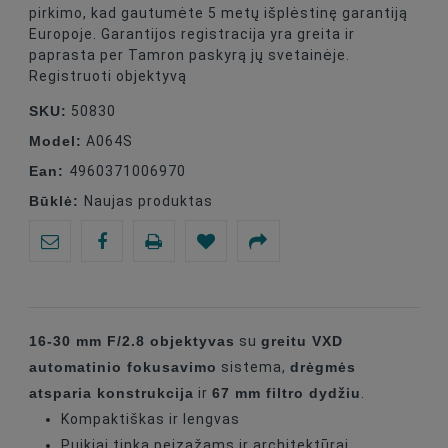
pirkimo, kad gautumėte 5 metų išplėstinę garantiją
Europoje. Garantijos registracija yra greita ir
paprasta per Tamron paskyrą jų svetainėje.
Registruoti objektyvą
SKU:
50830
Model:
A064S
Ean:
4960371006970
Būklė:
Naujas produktas
16-30 mm F/2.8 objektyvas
greitu VXD
su
automatinio fokusavimo
drėgmės
sistema,
atsparia konstrukcija
67 mm filtro dydžiu
ir
.
Kompaktiškas ir lengvas
Puikiai tinka peizažams ir architektūrai