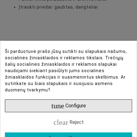
Įtraukti priedai: gaubtas, dangteliai
DIRBTINIO INTELEKTO ASISTENTAS
Ši parduotuvė prašo jūsų sutikti su slapukais našumo,
socialinės žiniasklaidos ir reklamos tikslais. Trečiųjų
DAUGIAU INFORMACIJOS
šalių socialinės žiniasklaidos ir reklamos slapukai
naudojami siekiant pasiūlyti jums socialinės
žiniasklaidos funkcijas ir suasmenintus skelbimus. Ar
DUOMENŲ LAPAS
sutinkate su šiais slapukais ir susijusiu asmens
duomenų tvarkymu?
ATSILIEPIMAI
tune
Configure
Apžvalga
Type Of Product
Lenses
clear
Reject
Lens Mount
Sony E