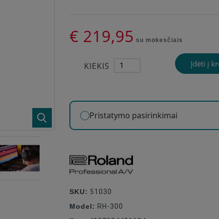
€ 219,95
su mokesčiais
Įdėti į k
KIEKIS
Pristatymo pasirinkimai
SKU:
51030
Model:
RH-300