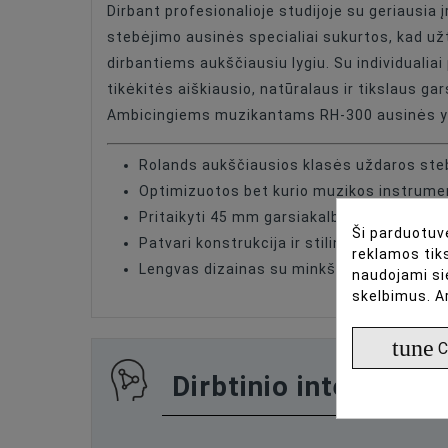
Dirbant profesionalioje studijoje su geriausi
Connector
stebėjimo ausinės specialiai sukurtos, kad už
dirbantiems aukščiausiu lygiu. Su individualia
Headphone Type
tikėkitės aiškiausio, natūralaus ir tikslaus ga
Ambicingiems muzikantams RH-300 ausinės yr
Rolands aukščiausios klasės uždaros steb
Optimizuotos bet kurio muzikos instrumento
Pritaikyti 45 mm garsiakalbiai su neodim
Ši parduotuvė
Patvari konstrukcija ir stilinga aliuminio a
reklamos tiks
Lengvas dizainas su minkštais ausų paga
naudojami si
skelbimus. A
tune
C
Dirbtinio intelekto 