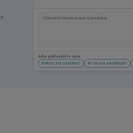
ir
Arba paklauskite apie:
Kokios yra savybės?
Ar tai yra sandėlyje?
Būkite pirmas, parašykite savo atsiliepimą!