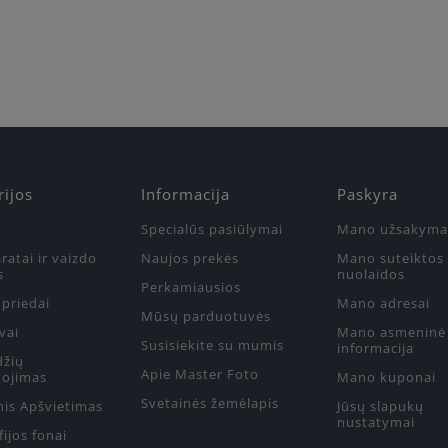
rijos
Informacija
Paskyra
Specialūs pasiūlymai
Mano užsakyma
ratai ir vaizdo
Naujos prekės
Mano suteiktos
s
nuolaidos
Perkamiausios
priedai
Mano adresai
Mūsų parduotuvės
vai
Mano asmeninė
Susisiekite su mumis
informacija
džių
Apie Master Foto
ojimas
Mano kuponai
Svetainės žemėlapis
nis Apšvietimas
Jūsų slapukų
nustatymai
ijos fonai