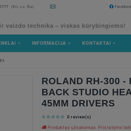
90777
(En, Lv, Ru)
Facebo
ir vaizdo technika – viskas kūrybingiems!
ENKLAI
INFORMACIJA
KONTAKTAI
ės
ROLAND RH-300 -
BACK STUDIO HE
45MM DRIVERS
0 review(s)
Produktas užsakomas. Pristatymo laika