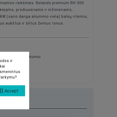
ti lemiamos reikšmės. Rolands premium RH-300
kėjams, prodiuseriams ir inžinieriams,
W (vario danga aliuminio viela) balsų ritėmis,
čius aukštus ir šiltus žemus tonus.
m garso autentiškumui
idos ir
kai
uasmenintus
tvarkymu?
ll
Accept