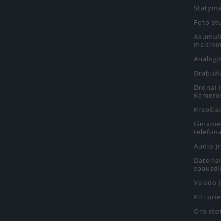
Statyma
Foto st
Akumulia
maitini
Analogin
Drabuži
Dronai 
Kamero
Krepšiai
Išmanie
telefon
Audio į
Datoriai
spausdi
Vaizdo 
Kiti pri
Oro sto