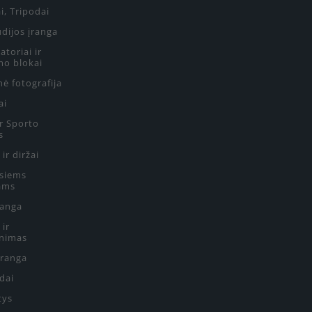
i, Tripodai
udijos įranga
toriai ir
mo blokai
ė fotografija
ai
ir Sporto
s
 ir diržai
siems
ams
ranga
 ir
nimas
Įranga
edai
tys