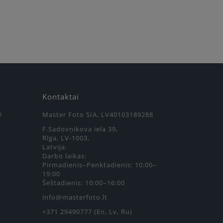
Kontaktai
i
Master Foto SIA, LV40103189288
F.Sadovņikova iela 39,
Rīga, LV-1003,
Latvija.
Darbo laikas:
Pirmadienis–Penktadienis: 10:00–
19:00
Šeštadienis: 10:00–16:00
info@masterfoto.lt
+371 29490777 (En, Lv, Ru)