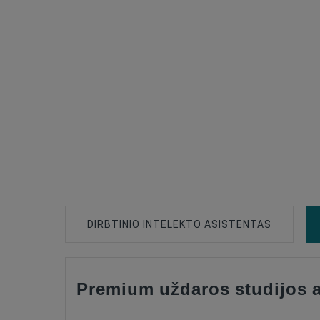
DIRBTINIO INTELEKTO ASISTENTAS
Premium uždaros studijos a
Type Of Product
Connection Type