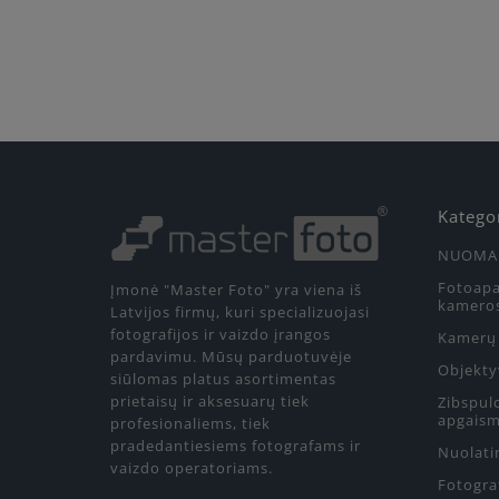
Katego
NUOMA
Fotoapa
Įmonė "Master Foto" yra viena iš
kamero
Latvijos firmų, kuri specializuojasi
fotografijos ir vaizdo įrangos
Kamerų 
pardavimu. Mūsų parduotuvėje
Objekty
siūlomas platus asortimentas
prietaisų ir aksesuarų tiek
Zibspul
apgaism
profesionaliems, tiek
pradedantiesiems fotografams ir
Nuolati
vaizdo operatoriams.
Fotograf