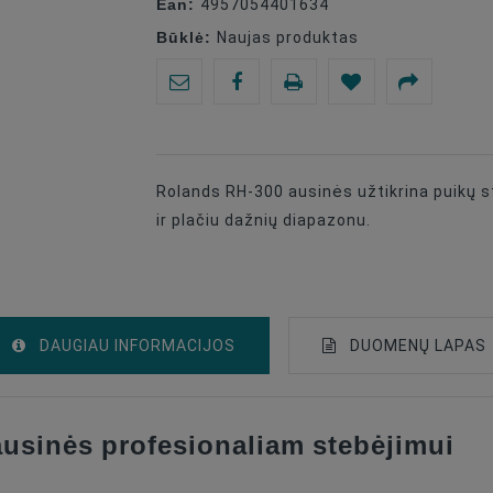
Ean:
4957054401634
Būklė:
Naujas produktas
Rolands RH-300 ausinės užtikrina puikų s
ir plačiu dažnių diapazonu.
DAUGIAU INFORMACIJOS
DUOMENŲ LAPAS
usinės profesionaliam stebėjimui
Ausinės
Wired