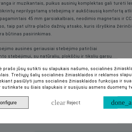
a įranga ir muzikantais, puikus ausinių komplektas gali turė
3,5mm
tikrintų neprilygstamą stebėjimą ir aukščiausią komfortą atli
i pagamintais 45 mm garsiakalbiais, neodimio magnetais ir CCA
Professional
rso, taip pat ultra-plačio dažnių atsako, kuris išryškina žėrin
a būtinas pasirinkimas.
ėjimo ausinės geriausiai stebėjimo patirčiai
 stebėjimui, su natūraliu, plokščiu ir tiksliu garsu
io magnetais užtikrina ultra-plačią dažnių juostą aukštesnia
 prašo jūsų sutikti su slapukais našumo, socialinės žiniaskla
pdaila
lais. Trečiųjų šalių socialinės žiniasklaidos ir reklamos slapu
lvėlėmis komfortui
ekiant pasiūlyti jums socialinės žiniasklaidos funkcijas ir s
r sutinkate su šiais slapukais ir susijusiu asmens duomenų 
clear
done_a
onfigure
Reject
asistentas