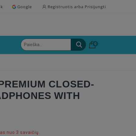
ok
Google
Registruotis arba Prisijungti
0
 PREMIUM CLOSED-
ADPHONES WITH
s nuo 3 savaičių.