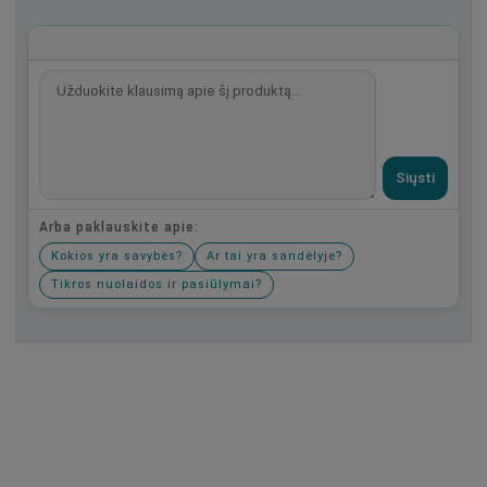
Siųsti
Arba paklauskite apie:
Kokios yra savybės?
Ar tai yra sandėlyje?
Tikros nuolaidos ir pasiūlymai?
Būkite pirmas, parašykite savo atsiliepimą!