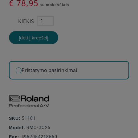
€ 78,95
su mokesčiais
KIEKIS
Įdėti į krepšelį
Pristatymo pasirinkimai
SKU:
51101
Model:
RMC-GQ25
Ean:
4957054218560