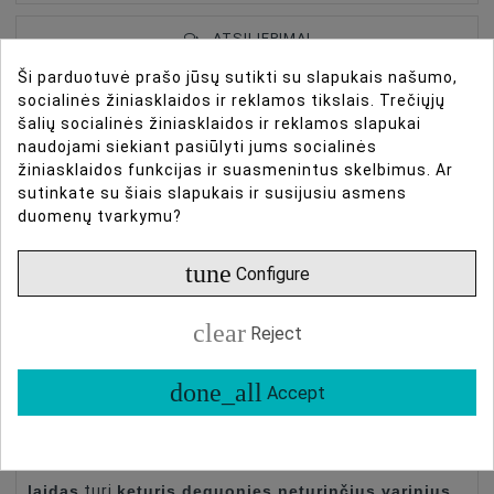
ATSILIEPIMAI
Ši parduotuvė prašo jūsų sutikti su slapukais našumo,
socialinės žiniasklaidos ir reklamos tikslais. Trečiųjų
Roland RMC-GQ25
šalių socialinės žiniasklaidos ir reklamos slapukai
Type Of Product
Cables
naudojami siekiant pasiūlyti jums socialinės
Connector
XLR
žiniasklaidos funkcijas ir suasmenintus skelbimus. Ar
Roland RMC-GQ25 yra 7,6 metro ilgio studijos lygio
sutinkate su šiais slapukais ir susijusiu asmens
Connector
XLR To XLR
duomenų tvarkymu?
XLR kvadratinis mikrofono laidas su auksu padengtais
Neutrik jungtimis ir pažangia apsauga, sukurta
Connections
XLR To XLR
tune
Configure
kristaliniam, triukšmo neturinčiam veikimui gyvose,
Lenght, M
7.6
studijose ar transliacijose.
clear
Reject
Sukurtas pačioms reikalaujančioms garso
Roland RMC-GQ25 Gold Series XLR
programoms,
done_all
Accept
laidas
užtikrina išskirtinę signalo vientisumą ir mažą
studijose, gyvame
triukšmo lygį profesionalams
garse ir transliacijose
7,6 metro kvadratinis
. Šis
laidas
keturis deguonies neturinčius varinius
turi