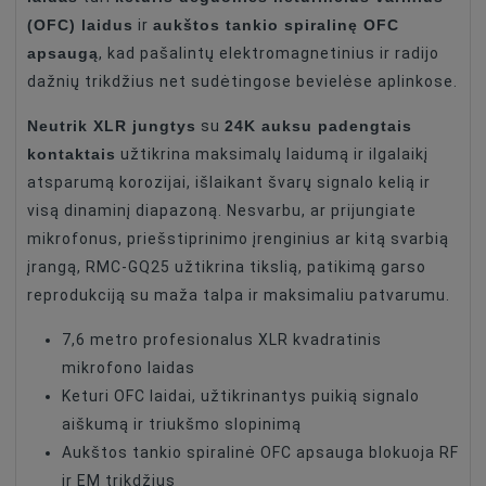
(OFC) laidus
aukštos tankio spiralinę OFC
ir
apsaugą
, kad pašalintų elektromagnetinius ir radijo
dažnių trikdžius net sudėtingose bevielėse aplinkose.
Neutrik XLR jungtys
24K auksu padengtais
su
kontaktais
užtikrina maksimalų laidumą ir ilgalaikį
atsparumą korozijai, išlaikant švarų signalo kelią ir
visą dinaminį diapazoną. Nesvarbu, ar prijungiate
mikrofonus, priešstiprinimo įrenginius ar kitą svarbią
įrangą, RMC-GQ25 užtikrina tikslią, patikimą garso
reprodukciją su maža talpa ir maksimaliu patvarumu.
7,6 metro profesionalus XLR kvadratinis
mikrofono laidas
Keturi OFC laidai, užtikrinantys puikią signalo
aiškumą ir triukšmo slopinimą
Aukštos tankio spiralinė OFC apsauga blokuoja RF
ir EM trikdžius