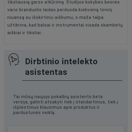
tiksliausią garso atkūrimą. Studijos kokybės beorės
vario branduolio laidas perduoda kiekvieną toninį
niuansą su išskirtiniu aiškumu, o maža talpa
užtikrina, kad balsai ir instrumentai visada skambėtų
aiškiai ir tiksliai.
Dirbtinio intelekto
asistentas
Tai mūsų naujojo pokalbių asistento beta
versija, galinti atsakyti tiek į standartinius, tiek į
išplėstinius klausimus apie produktus ir
parduotuvės veiklą.