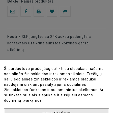
Būklė:
Naujas produktas
Neutrik XLR jungtys su 24K auksu padengtais
kontaktais užtikrina aukštos kokybės garso
atkūrimą.
Ši parduotuvė prašo jūsų sutikti su slapukais našumo,
socialinės žiniasklaidos ir reklamos tikslais. Trečiųjų
DIRBTINIO INTELEKTO ASISTENTAS
šalių socialinės žiniasklaidos ir reklamos slapukai
naudojami siekiant pasiūlyti jums socialinės
žiniasklaidos funkcijas ir suasmenintus skelbimus. Ar
DAUGIAU INFORMACIJOS
sutinkate su šiais slapukais ir susijusiu asmens
duomenų tvarkymu?
DUOMENŲ LAPAS