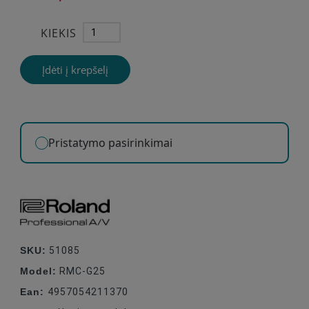
KIEKIS
Įdėti į krepšelį
Pristatymo pasirinkimai
SKU:
51085
Model:
RMC-G25
Ean:
4957054211370