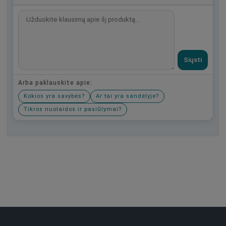
Siųsti
Arba paklauskite apie:
Kokios yra savybės?
Ar tai yra sandėlyje?
Tikros nuolaidos ir pasiūlymai?
Būkite pirmas, parašykite savo atsiliepimą!