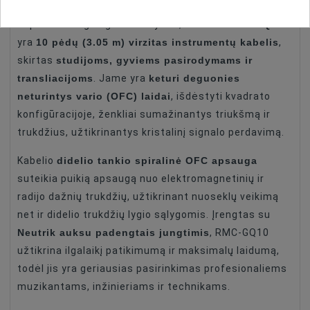
Sukurtas profesionalams, kurie reikalauja
Roland RMC-GQ10
nepriekaištingos garso kokybės,
10 pėdų (3.05 m) virzitas instrumentų kabelis
yra
,
studijoms, gyviems pasirodymams ir
skirtas
transliacijoms
keturi deguonies
. Jame yra
neturintys vario (OFC) laidai
, išdėstyti kvadrato
konfigūracijoje, ženkliai sumažinantys triukšmą ir
trukdžius, užtikrinantys kristalinį signalo perdavimą.
didelio tankio spiralinė OFC apsauga
Kabelio
suteikia puikią apsaugą nuo elektromagnetinių ir
radijo dažnių trukdžių, užtikrinant nuoseklų veikimą
net ir didelio trukdžių lygio sąlygomis. Įrengtas su
Neutrik auksu padengtais jungtimis
, RMC-GQ10
užtikrina ilgalaikį patikimumą ir maksimalų laidumą,
todėl jis yra geriausias pasirinkimas profesionaliems
muzikantams, inžinieriams ir technikams.