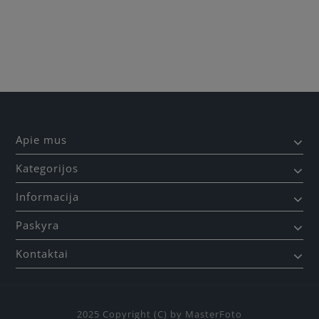
Būkite pirmas, parašykite savo atsiliepimą!
Apie mus
Kategorijos
Informacija
Paskyra
Kontaktai
2025 Copyright (C) by MasterFoto