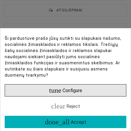
ATSILIEPIMAI
Roland RMC-GQ10
Type Of Product
Cables
Ši parduotuvė prašo jūsų sutikti su slapukais našumo,
Type Of Product
Audio Cable
socialinės žiniasklaidos ir reklamos tikslais. Trečiųjų
Aprašymas
šalių socialinės žiniasklaidos ir reklamos slapukai
Connector
Other
naudojami siekiant pasiūlyti jums socialinės
žiniasklaidos funkcijas ir suasmenintus skelbimus. Ar
Connector
3,5mm
Roland RMC-GQ10 yra aukščiausios kokybės 10 pėdų
sutinkate su šiais slapukais ir susijusiu asmens
virzitas instrumentų kabelis, sukurtas studijoms,
duomenų tvarkymu?
Connections
3.5mm To 3.5mm
gyviems pasirodymams ir transliacijoms,
Lenght, M
1m
tune
užtikrinantis puikų signalo aiškumą su Neutrik auksu
Configure
padengtais jungtimis ir didelio tankio spiraline
apsauga.
clear
Reject
Specifikacijos
done_all
Accept