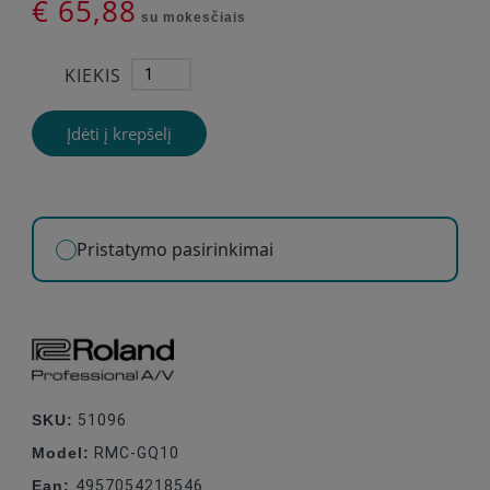
€ 65,88
su mokesčiais
KIEKIS
Įdėti į krepšelį
Pristatymo pasirinkimai
SKU:
51096
Model:
RMC-GQ10
Ean:
4957054218546