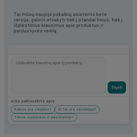
Tai mūsų naujojo pokalbių asistento beta
versija, galinti atsakyti tiek į standartinius, tiek į
išplėstinius klausimus apie produktus ir
parduotuvės veiklą.
Siųsti
Arba paklauskite apie:
Kokios yra savybės?
Ar tai yra sandėlyje?
Tikros nuolaidos ir pasiūlymai?