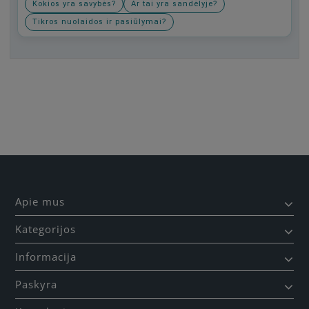
Kokios yra savybės?
Ar tai yra sandėlyje?
Tikros nuolaidos ir pasiūlymai?
Būkite pirmas, parašykite savo atsiliepimą!
Apie mus
Kategorijos
Informacija
Paskyra