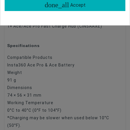
Ace Pro & Ace Battery
done_all
Accept
In the Box
1× Ace/Ace Pro Fast Charge Hub (CINSAAXE)
Specifications
Compatible Products
Insta360 Ace Pro & Ace Battery
Weight
91 g
Dimensions
74 × 56 × 31 mm
Working Temperature
0°C to 40°C (0°F to 104°F)
*Charging may be slower when used below 10°C
(50°F).