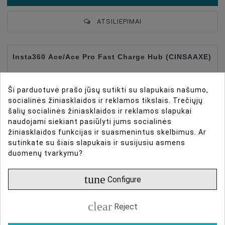
ATSILIEPIMAI
Insta360 Ace/Ace Pro Fast Charge Hub (CINSAAXE)
Designed for Ace Pro & Ace Batteries
Ši parduotuvė prašo jūsų sutikti su slapukais našumo,
Efficient, simultaneous fast charging.
socialinės žiniasklaidos ir reklamos tikslais. Trečiųjų
Logical lighting
šalių socialinės žiniasklaidos ir reklamos slapukai
naudojami siekiant pasiūlyti jums socialinės
Smarter charging to power through the action. Safely
žiniasklaidos funkcijas ir suasmenintus skelbimus. Ar
charge up to three batteries at once at maximum
sutinkate su šiais slapukais ir susijusiu asmens
power. Each slot charges independently, so you dont
duomenų tvarkymu?
need to worry about overcharging. Clear and easy-to-
tune
Configure
understand status lights. Know your battery status
at a glance.
clear
Reject
Compatibility