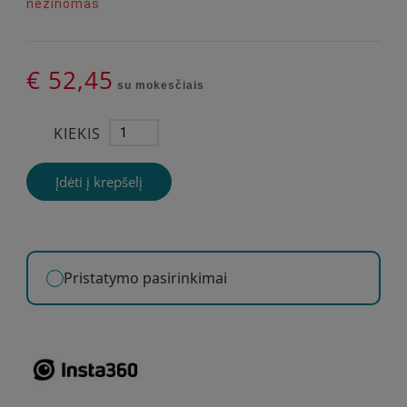
nežinomas
€ 52,45
su mokesčiais
KIEKIS
Įdėti į krepšelį
Pristatymo pasirinkimai