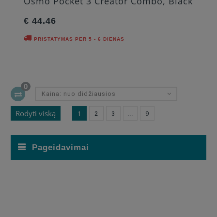
Osmo Pocket 3 Creator Combo, Black
€ 44.46
PRISTATYMAS PER 5 - 6 DIENAS
0
Kaina: nuo didžiausios
Rodyti viską
1
2
3
...
9
Pageidavimai