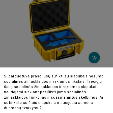
BW Outdoor Case Type 500 for
Ši parduotuvė prašo jūsų sutikti su slapukais našumo,
Insta360 X3 Yellow
socialinės žiniasklaidos ir reklamos tikslais. Trečiųjų
šalių socialinės žiniasklaidos ir reklamos slapukai
€ 43.45
naudojami siekiant pasiūlyti jums socialinės
žiniasklaidos funkcijas ir suasmenintus skelbimus. Ar
PRISTATYMAS PER 5 - 6 DIENAS
sutinkate su šiais slapukais ir susijusiu asmens
duomenų tvarkymu?