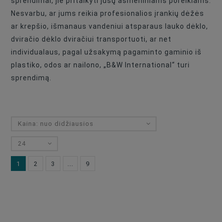
sprendimai, jie pritaikyti jūsų asmeniniams poreikiams.
Nesvarbu, ar jums reikia profesionalios įrankių dėžės
ar krepšio, išmanaus vandeniui atsparaus lauko dėklo,
dviračio dėklo dviračiui transportuoti, ar net
individualaus, pagal užsakymą pagaminto gaminio iš
plastiko, odos ar nailono, „B&W International“ turi
sprendimą.
Kaina: nuo didžiausios
24
1
2
3
...
9