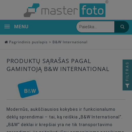
MENU
Pagrindinis puslapis
>
B&W International
PRODUKTŲ SĄRAŠAS PAGAL
FILTRAS
GAMINTOJĄ B&W INTERNATIONAL
Modernūs, aukščiausios kokybės ir funkcionalumo
dėklų sprendimai – tai, ką reiškia „B&W International“.
„B&W“ dėklai ir krepšiai yra ne tik transportavimo