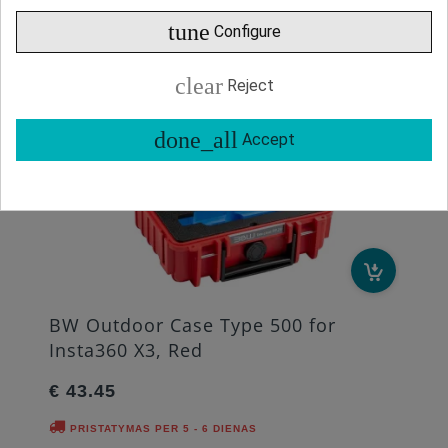
tune
Configure
clear
Reject
done_all
Accept
BW Outdoor Case Type 500 for
Insta360 X3, Red
€ 43.45
PRISTATYMAS PER 5 - 6 DIENAS