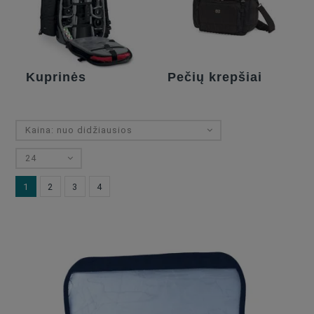
Kuprinės
Pečių krepšiai
Kaina: nuo didžiausios
24
1
2
3
4