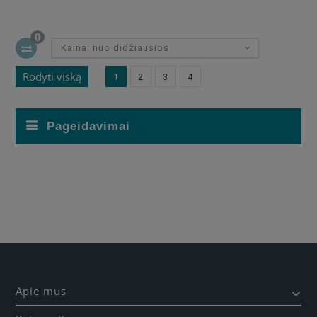
0
Kaina: nuo didžiausios
Rodyti viską
1
2
3
4
Pageidavimai
Apie mus