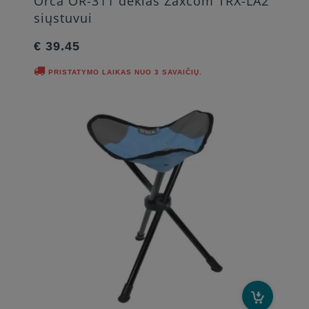
Orca OR-311 dėklas Zaxcom TRX-LA2
siųstuvui
€ 39.45
PRISTATYMO LAIKAS NUO 3 SAVAIČIŲ.