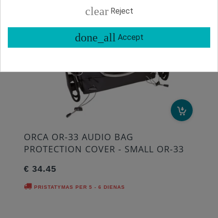
clear
Reject
done_all
Accept
ORCA OR-33 AUDIO BAG
PROTECTION COVER - SMALL OR-33
€ 34.45
PRISTATYMAS PER 5 - 6 DIENAS