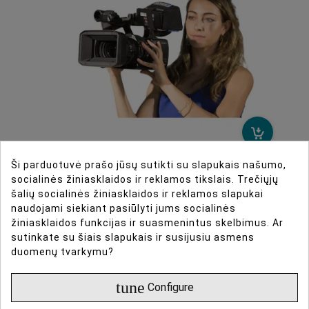
Ši parduotuvė prašo jūsų sutikti su slapukais našumo,
ORCA OR-54 LCD Hood for Panasonic
socialinės žiniasklaidos ir reklamos tikslais. Trečiųjų
DVX-200 Camera
šalių socialinės žiniasklaidos ir reklamos slapukai
naudojami siekiant pasiūlyti jums socialinės
€ 32.45
žiniasklaidos funkcijas ir suasmenintus skelbimus. Ar
sutinkate su šiais slapukais ir susijusiu asmens
PRISTATYMO LAIKAS NUO 3 SAVAIČIŲ.
duomenų tvarkymu?
tune
Configure