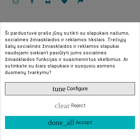
Ši parduotuvė prašo jūsų sutikti su slapukais našumo,
socialinės žiniasklaidos ir reklamos tikslais. Trečiųjų
DIRBTINIO INTELEKTO ASISTENTAS
šalių socialinės žiniasklaidos ir reklamos slapukai
naudojami siekiant pasiūlyti jums socialinės
DAUGIAU INFORMACIJOS
žiniasklaidos funkcijas ir suasmenintus skelbimus. Ar
sutinkate su šiais slapukais ir susijusiu asmens
duomenų tvarkymu?
DUOMENŲ LAPAS
tune
Configure
ATSILIEPIMAI
clear
Reject
18mm NATO Rail
Type Of Product
Accessories For Sliders
done_all
Accept
Rail Slider Type
Accessories
Attachment