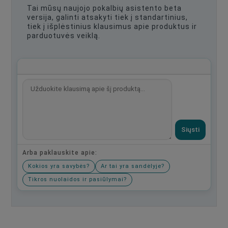
Tai mūsų naujojo pokalbių asistento beta
versija, galinti atsakyti tiek į standartinius,
tiek į išplėstinius klausimus apie produktus ir
parduotuvės veiklą.
Siųsti
Arba paklauskite apie:
Kokios yra savybės?
Ar tai yra sandėlyje?
Tikros nuolaidos ir pasiūlymai?
Būkite pirmas, parašykite savo atsiliepimą!