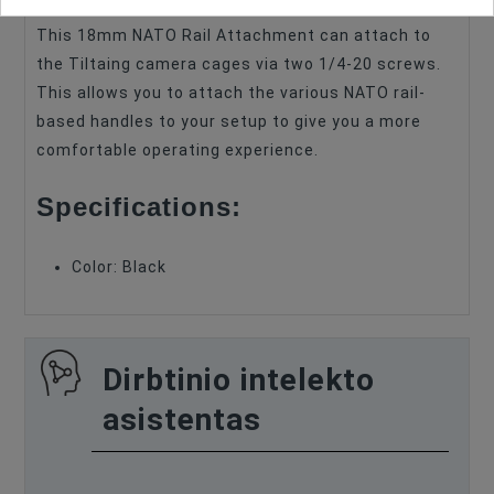
This 18mm NATO Rail Attachment can attach to
the Tiltaing camera cages via two 1/4-20 screws.
This allows you to attach the various NATO rail-
based handles to your setup to give you a more
comfortable operating experience.
Specifications:
Color: Black
Dirbtinio intelekto
asistentas