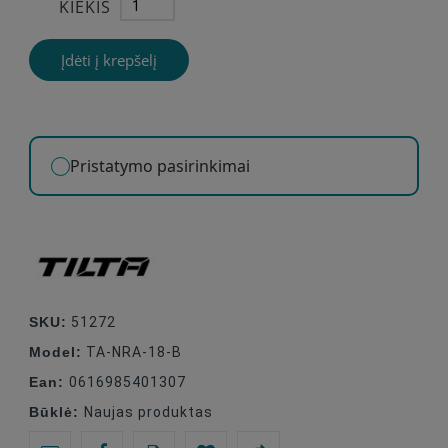
KIEKIS
Įdėti į krepšelį
Pristatymo pasirinkimai
SKU:
51272
Model:
TA-NRA-18-B
Ean:
0616985401307
Būklė:
Naujas produktas