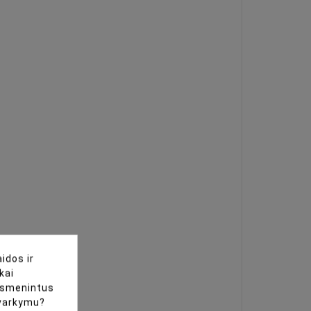
idos ir
kai
uasmenintus
tvarkymu?