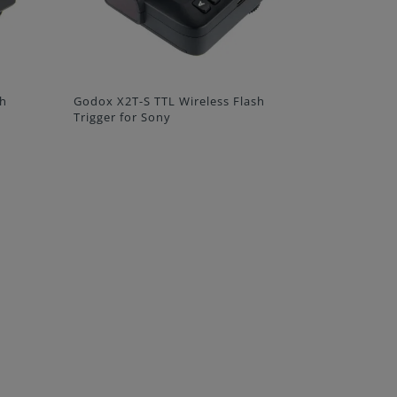
UŽSISAKYTI
ash
Godox TT
Godox X2T-N TTL Wireless Flash
Trigger for Nikon