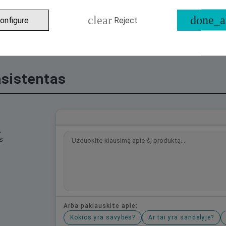
clear
done_a
onfigure
Reject
asistentas
,
s
Arba paklauskite apie:
Kokios yra savybės?
Ar tai yra sandėlyje?