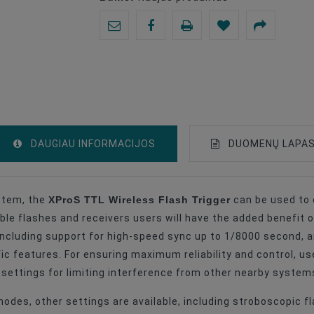
DAUGIAU INFORMACIJOS
DUOMENŲ LAPA
XProS TTL Wireless Flash Trigger
stem, the
can be used to e
Trigger
le flashes and receivers users will have the added benefit 
Multi-Purpose
including support for high-speed sync up to 1/8000 second, 
ic features. For ensuring maximum reliability and control, us
settings for limiting interference from other nearby system
modes, other settings are available, including stroboscopic 