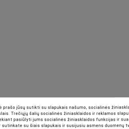
 prašo jūsų sutikti su slapukais našumo, socialinės žiniaskla
lais. Trečiųjų šalių socialinės žiniasklaidos ir reklamos slapu
ekiant pasiūlyti jums socialinės žiniasklaidos funkcijas ir s
90 x 58 x 50 mm
r sutinkate su šiais slapukais ir susijusiu asmens duomenų 