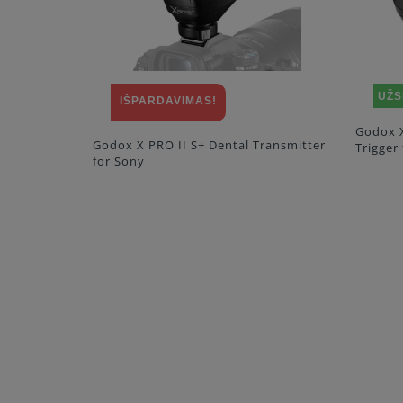
UŽSISAKYTI
Godox 
Trigge
Godox XPro C TTL Wireless Flash
Transmitter
Trigger for Canon Cameras