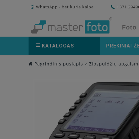
WhatsApp - bet kuria kalba
+371 294
Foto 
KATALOGAS
PREKINIAI Ž
Pagrindinis puslapis
>
Zibspuldžių apgaism