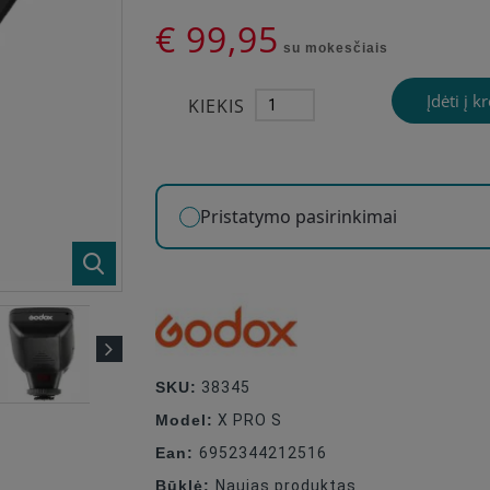
€ 99,95
su mokesčiais
Įdėti į k
KIEKIS
Pristatymo pasirinkimai
SKU:
38345
Model:
X PRO S
Ean:
6952344212516
Būklė:
Naujas produktas