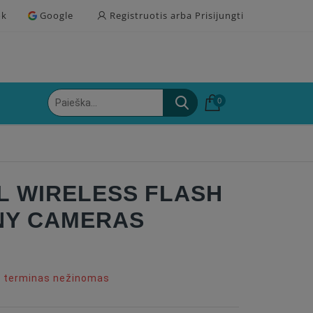
ok
Google
Registruotis arba Prisijungti
0
L WIRELESS FLASH
NY CAMERAS
o terminas nežinomas