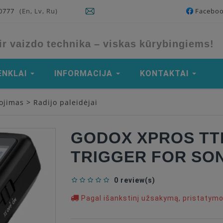
90777
(En, Lv, Ru)
Facebo
ir vaizdo technika – viskas kūrybingiems!
ENKLAI
INFORMACIJA
KONTAKTAI
ojimas
>
Radijo paleidėjai
GODOX XPROS TT
TRIGGER FOR SO
0 review(s)
Pagal išankstinį užsakymą, pristatym