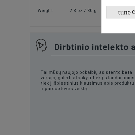
tune
Weight
2.8 oz / 80 g
C
Dirbtinio intelekto 
Tai mūsų naujojo pokalbių asistento beta
versija, galinti atsakyti tiek į standartinius
tiek į išplėstinius klausimus apie produktu
ir parduotuvės veiklą.