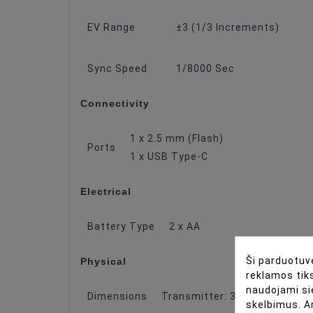
EV Range
±3 (1/3 Increments)
Sync Speed
1/8000 Sec
Connectivity
1 x 2.5 mm (Flash)
Ports
1 x USB Type-C
Electrical
Battery Type
2 x AA
Physical
Ši parduotuvė
reklamos tiks
naudojami si
Dimensions
Transmitter: 3.5 x 2.3 x 2" / 
skelbimus. A