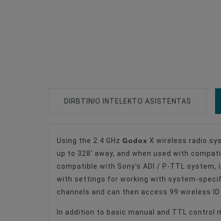
DIRBTINIO INTELEKTO ASISTENTAS
Godox
Using the 2.4 GHz
X wireless radio sy
Type Of Product
up to 328' away, and when used with compatib
Purpose
compatible with Sony's ADI / P-TTL system, 
with settings for working with system-specif
channels and can then access 99 wireless ID 
In addition to basic manual and TTL control 