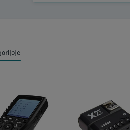
Būkite pirmas, parašykite savo atsiliepimą!
orijoje