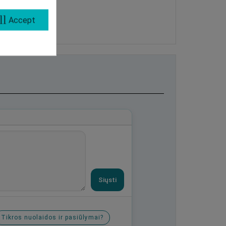
ll
Accept
Siųsti
Tikros nuolaidos ir pasiūlymai?