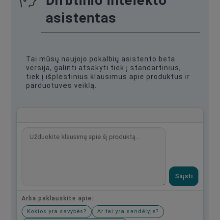
Dirbtinio intelekto
asistentas
Tai mūsų naujojo pokalbių asistento beta
versija, galinti atsakyti tiek į standartinius,
tiek į išplėstinius klausimus apie produktus ir
parduotuvės veiklą.
Siųsti
Arba paklauskite apie:
Kokios yra savybės?
Ar tai yra sandėlyje?