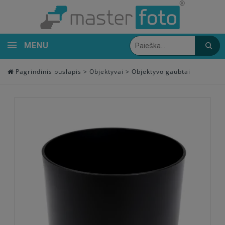
MENU
Pagrindinis puslapis
>
Objektyvai
>
Objektyvo gaubtai