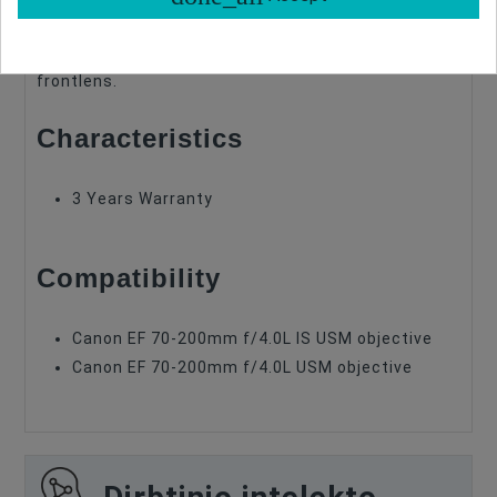
limits effect such as color casting and lensflare.
The sun hood also offers extra protection to your
frontlens.
Characteristics
3 Years Warranty
Compatibility
Canon EF 70-200mm f/4.0L IS USM objective
Canon EF 70-200mm f/4.0L USM objective