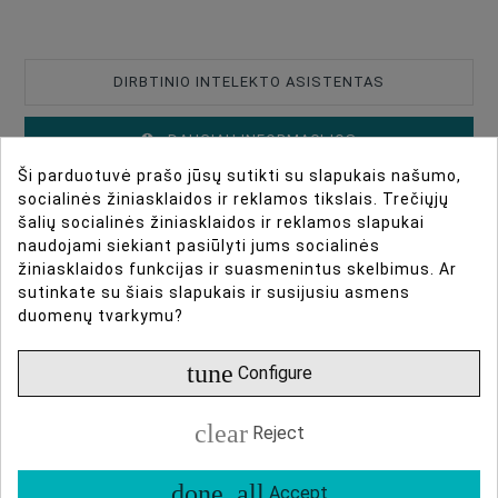
DIRBTINIO INTELEKTO ASISTENTAS
DAUGIAU INFORMACIJOS
Ši parduotuvė prašo jūsų sutikti su slapukais našumo,
DUOMENŲ LAPAS
socialinės žiniasklaidos ir reklamos tikslais. Trečiųjų
šalių socialinės žiniasklaidos ir reklamos slapukai
naudojami siekiant pasiūlyti jums socialinės
ATSILIEPIMAI
žiniasklaidos funkcijas ir suasmenintus skelbimus. Ar
sutinkate su šiais slapukais ir susijusiu asmens
duomenų tvarkymu?
Info
Type Of Product
Lens Hood
tune
Configure
Lens Hood For
Canon
Caruba ET-74 Black
clear
Reject
The Caruba ET-74 Sun Hood protects your Canon EF
70-200mm f/4.0L IS USM and EF 70-200mm f/4.0L
done_all
Accept
USM objective from undesired incoming light and