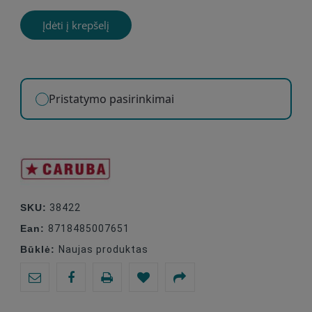
Įdėti į krepšelį
Pristatymo pasirinkimai
SKU:
38422
Ean:
8718485007651
Būklė:
Naujas produktas