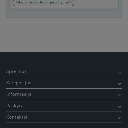
Tikros nuolaidos ir pasiūlymai?
Būkite pirmas, parašykite savo atsiliepimą!
Apie mus
Kategorijos
Informacija
Paskyra
Kontaktai