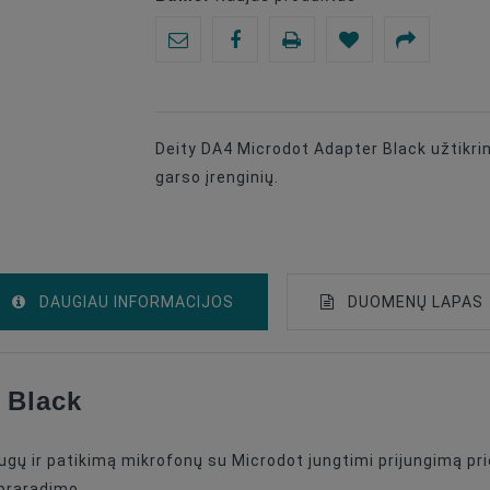
Deity DA4 Microdot Adapter Black užtikri
garso įrenginių.
DAUGIAU INFORMACIJOS
DUOMENŲ LAPAS
 Black
Microdot Į Standartinį Fiksuojamą 3.5mm A
Microdot Į 3.5mm
ugų ir patikimą mikrofonų su Microdot jungtimi prijungimą p
Black
 praradimo.