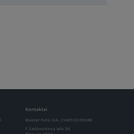
Kontaktai
i
Master Foto SIA, LV40103189288
F.Sadovņikova iela 39,