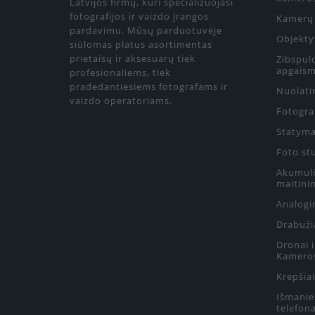
Latvijos firmų, kuri specializuojasi
fotografijos ir vaizdo įrangos
Kamerų 
pardavimu. Mūsų parduotuvėje
Objekty
siūlomas platus asortimentas
prietaisų ir aksesuarų tiek
Zibspul
apgaism
profesionaliems, tiek
pradedantiesiems fotografams ir
Nuolati
vaizdo operatoriams.
Fotograf
Statyma
Foto st
Akumulia
maitini
Analogin
Drabuži
Dronai 
Kamero
Krepšiai
Išmanie
telefon