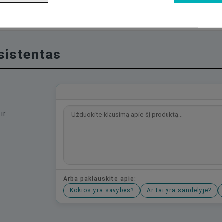
asistentas
ir
Arba paklauskite apie:
Kokios yra savybės?
Ar tai yra sandėlyje?