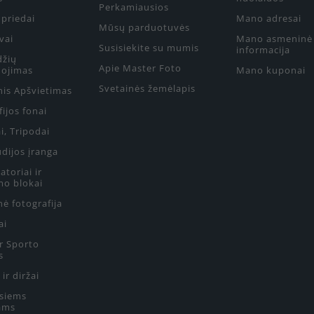
Perkamiausios
priedai
Mano adresai
Mūsų parduotuvės
vai
Mano asmeninė
Susisiekite su mumis
informacija
džių
Apie Master Foto
ojimas
Mano kuponai
Svetainės žemėlapis
nis Apšvietimas
ijos fonai
i, Tripodai
udijos įranga
toriai ir
mo blokai
ė fotografija
ai
ir Sporto
s
 ir diržai
siems
ams