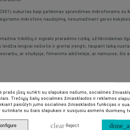
Juoda (standartinė)
301) sukurtas kaip patikimas sprendimas mikrofonams su Mic
 mėgstamo mikrofono naudojimą, nesumažinant garso kokybės,
ažina trikdžių ir signalo praradimo riziką, užtikrindamas ilg
idžia lengvai nešiotis ir greitai įrengti, taupant laiką nusta
esvarbu, ar studijoje, filmavimo aikštelėje, ar namuose, šis a
 prašo jūsų sutikti su slapukais našumo, socialinės žiniaskla
suderinamomis įrangomis
lais. Trečiųjų šalių socialinės žiniasklaidos ir reklamos slapu
ekiant pasiūlyti jums socialinės žiniasklaidos funkcijas ir s
aradimą
r sutinkate su šiais slapukais ir susijusiu asmens duomenų 
clear
done_a
onfigure
Reject
o programoms