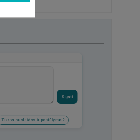
Siųsti
Tikros nuolaidos ir pasiūlymai?