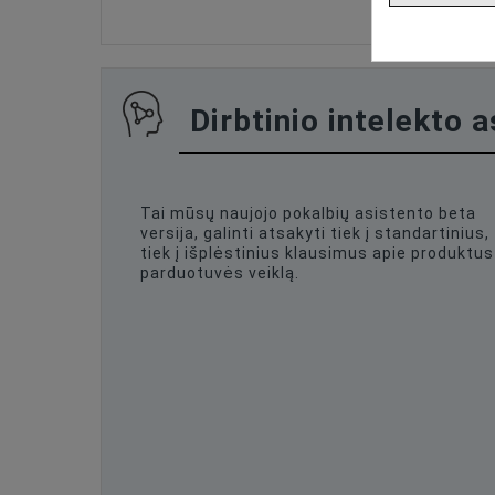
Dirbtinio intelekto 
Tai mūsų naujojo pokalbių asistento beta
versija, galinti atsakyti tiek į standartinius,
tiek į išplėstinius klausimus apie produktus 
parduotuvės veiklą.