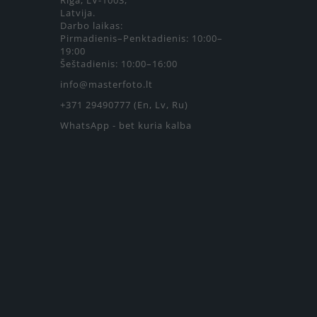
Rīga, LV-1003,
Latvija.
Darbo laikas:
Pirmadienis–Penktadienis: 10:00–
19:00
Šeštadienis: 10:00–16:00
info@masterfoto.lt
+371 29490777 (En, Lv, Ru)
WhatsApp - bet kuria kalba