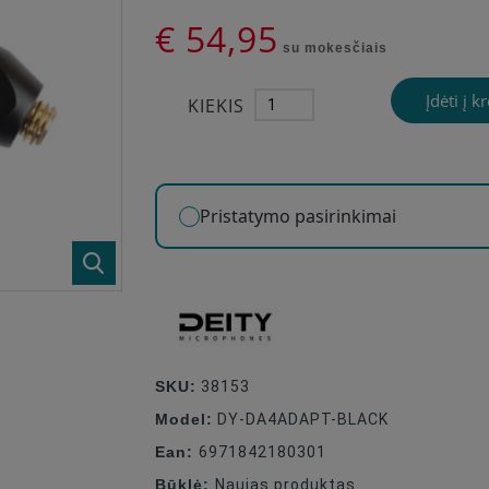
€ 54,95
su mokesčiais
Įdėti į k
KIEKIS
Pristatymo pasirinkimai
SKU:
38153
Model:
DY-DA4ADAPT-BLACK
Ean:
6971842180301
Būklė:
Naujas produktas