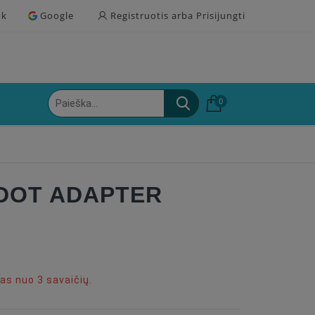
ok
Google
Registruotis arba Prisijungti
0
ODOT ADAPTER
s nuo 3 savaičių.