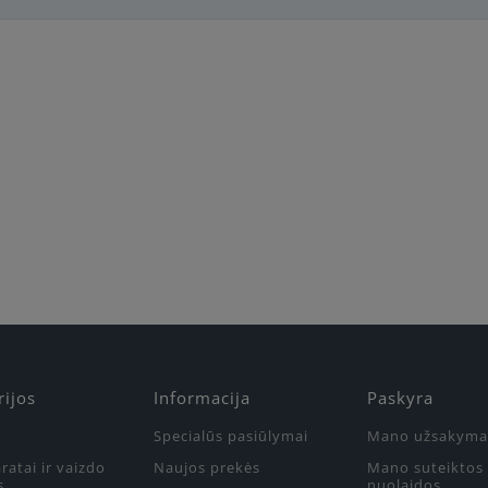
Būkite pirmas, parašykite savo atsiliepimą!
rijos
Informacija
Paskyra
Specialūs pasiūlymai
Mano užsakyma
ratai ir vaizdo
Naujos prekės
Mano suteiktos
s
nuolaidos