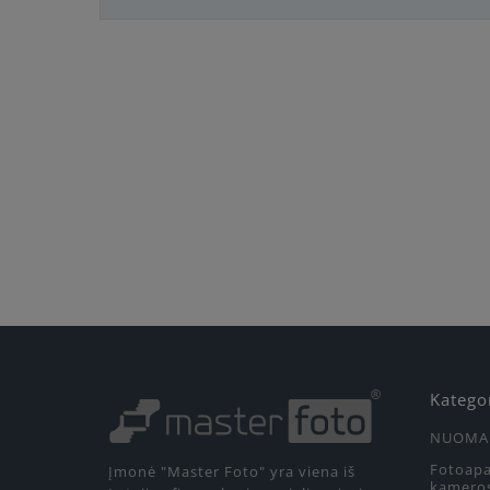
Katego
NUOMA
Fotoapa
Įmonė "Master Foto" yra viena iš
kamero