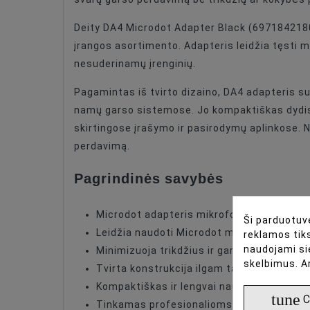
Color
Deity DA4 Microdot Adapter Black (6971842180
įrangos asortimento. Adapteris leidžia tęsti
nesuderinamų įrenginių.
Pagamintas iš tvirto dizaino, DA4 adapteris sum
namų garso sistemose. Jo kompaktiškas dydis le
skirtingose įrašymo ir pasirodymų aplinkose. N
perdavimą.
Pagrindinės savybės
Microdot adapteris mikrofonų prijungimui
Ši parduotuvė
Leidžia naudoti Microdot mikrofonus su 
reklamos tiks
naudojami si
Minimizuoja trikdžius ir garso kokybės pr
skelbimus. A
Tvirta konstrukcija ilgam tarnavimo laikui
Kompaktiškas ir lengvai naudojamas
tune
C
Tinkamas profesionalioms ir namų gars