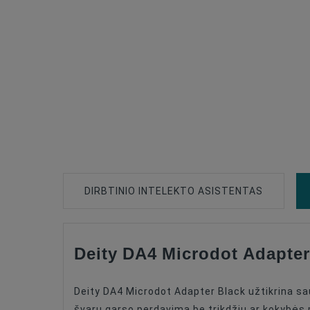
DIRBTINIO INTELEKTO ASISTENTAS
Deity DA4 Microdot Adapter
Type Of Product
Compatible
Deity DA4 Microdot Adapter Black užtikrina sa
Color
švarų garso perdavimą be trikdžių ar kokybės