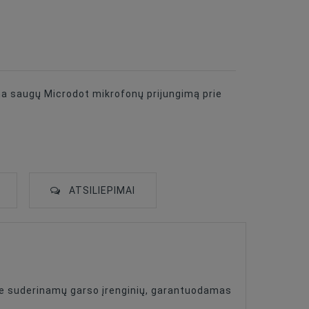
na saugų Microdot mikrofonų prijungimą prie
ATSILIEPIMAI
dapterį
rie suderinamų garso įrenginių, garantuodamas