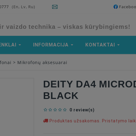
90777
(En, Lv, Ru)
Facebo
ir vaizdo technika – viskas kūrybingiems!
ENKLAI
INFORMACIJA
KONTAKTAI
fonai
>
Mikrofonų aksesuarai
DEITY DA4 MICR
BLACK
0 review(s)
Produktas užsakomas. Pristatymo laika