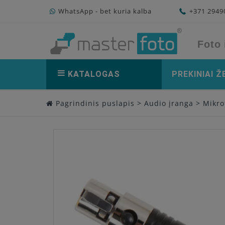
WhatsApp - bet kuria kalba
+371 294
Foto 
KATALOGAS
PREKINIAI Ž
Pagrindinis puslapis
>
Audio įranga
>
Mikro