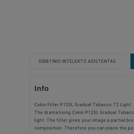
DIRBTINIO INTELEKTO ASISTENTAS
Info
Compatible
Filter Type
Cokin Filter P125L Gradual Tobacco T2 Light
Filter Size
The dramatising Cokin P125L Gradual Tobacco 
light. The filter gives your image a partial 
composition. Therefore you can place the posi