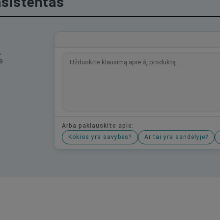
asistentas
,
s
Arba paklauskite apie:
Kokios yra savybės?
Ar tai yra sandėlyje?
Būkite pirmas, parašykite savo atsiliepimą!