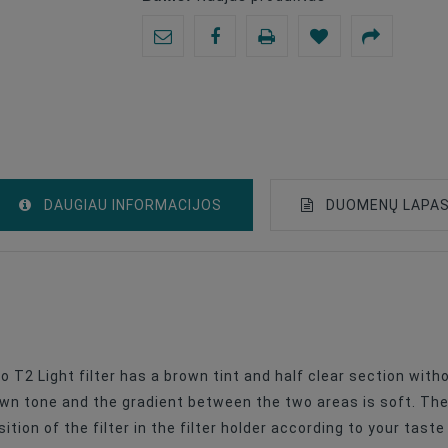
DAUGIAU INFORMACIJOS
DUOMENŲ LAPA
P Series
Color
100x100mm
T2 Light filter has a brown tint and half clear section witho
brown tone and the gradient between the two areas is soft. The
tion of the filter in the filter holder according to your tast