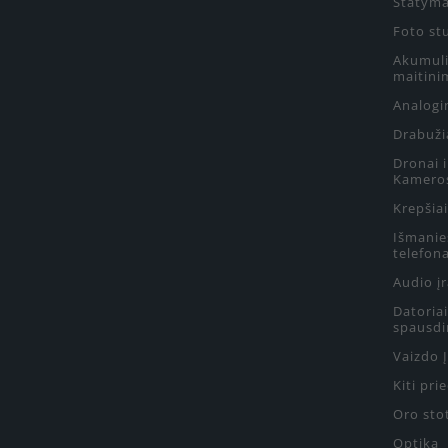
Statyma
Foto st
Akumulia
maitini
Analogin
Drabuži
Dronai 
Kamero
Krepšiai
Išmanie
telefon
Audio į
Datoriai
spausdi
Vaizdo 
Kiti pri
Oro sto
Optika