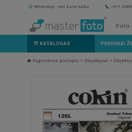
WhatsApp - bet kuria kalba
+371 294
Foto 
KATALOGAS
PREKINIAI Ž
Pagrindinis puslapis
>
Objektyvai
>
Objektyv