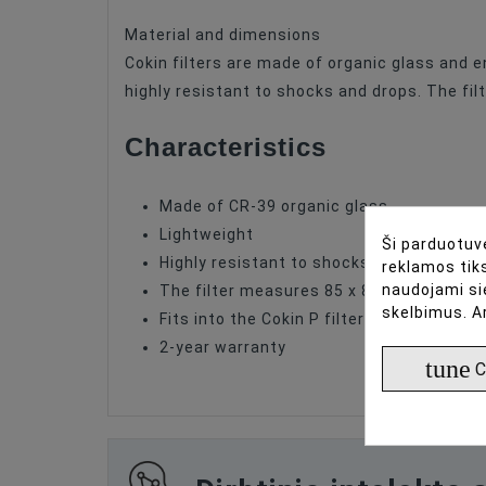
Material and dimensions
Cokin filters are made of organic glass and e
highly resistant to shocks and drops. The filt
Characteristics
Made of CR-39 organic glass
Lightweight
Ši parduotuvė
Highly resistant to shocks
reklamos tiks
naudojami si
The filter measures 85 x 85 millimetres
skelbimus. A
Fits into the Cokin P filter holder
2-year warranty
tune
C