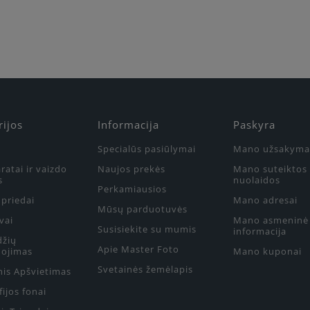
rijos
Informacija
Paskyra
Specialūs pasiūlymai
Mano užsakyma
ratai ir vaizdo
Naujos prekės
Mano suteiktos
s
nuolaidos
Perkamiausios
priedai
Mano adresai
Mūsų parduotuvės
vai
Mano asmeninė
Susisiekite su mumis
informacija
džių
Apie Master Foto
ojimas
Mano kuponai
Svetainės žemėlapis
nis Apšvietimas
ijos fonai