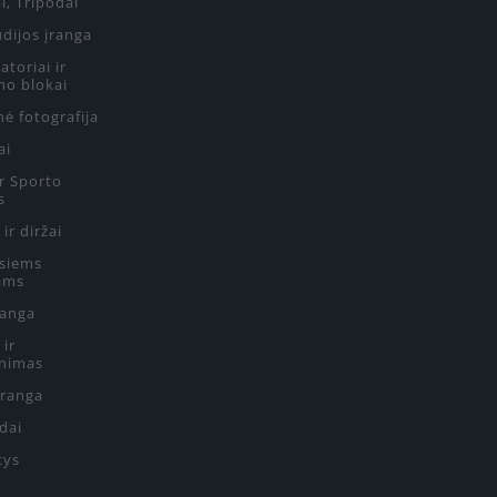
i, Tripodai
udijos įranga
toriai ir
mo blokai
ė fotografija
ai
ir Sporto
s
 ir diržai
siems
ams
ranga
 ir
nimas
Įranga
edai
tys