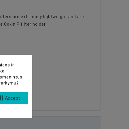
filters are extremely lightweight and are
 Cokin P filter holder.
idos ir
kai
uasmenintus
tvarkymu?
ll
Accept