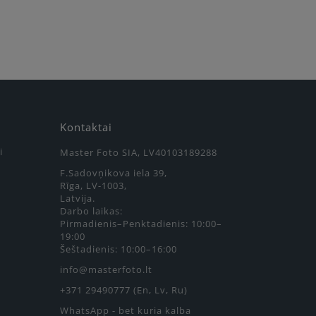
Kontaktai
i
Master Foto SIA, LV40103189288
F.Sadovņikova iela 39,
Rīga, LV-1003,
Latvija.
Darbo laikas:
Pirmadienis–Penktadienis: 10:00–
19:00
Šeštadienis: 10:00–16:00
info@masterfoto.lt
+371 29490777 (En, Lv, Ru)
WhatsApp - bet kuria kalba