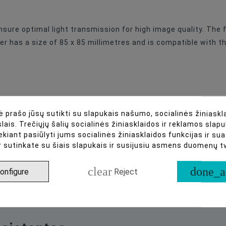
nsure optimal light transmission for high image quality. The 
er has a size of 85 x 85 millimetres and is compatible with the
 prašo jūsų sutikti su slapukais našumo, socialinės žiniaskla
lais. Trečiųjų šalių socialinės žiniasklaidos ir reklamos slapu
ekiant pasiūlyti jums socialinės žiniasklaidos funkcijas ir s
r sutinkate su šiais slapukais ir susijusiu asmens duomenų 
clear
done_a
onfigure
Reject