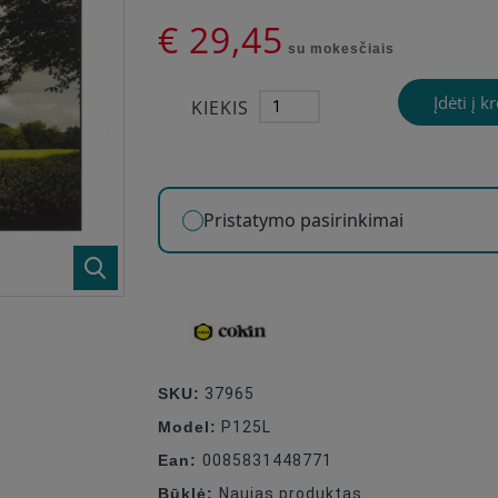
€ 29,45
su mokesčiais
Įdėti į k
KIEKIS
Pristatymo pasirinkimai
SKU:
37965
Model:
P125L
Ean:
0085831448771
Būklė:
Naujas produktas