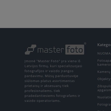
Katego
NUOMA
Fotoapa
Įmonė "Master Foto" yra viena iš
kamero
Latvijos firmų, kuri specializuojasi
fotografijos ir vaizdo įrangos
Kamerų 
pardavimu. Mūsų parduotuvėje
Objekty
siūlomas platus asortimentas
prietaisų ir aksesuarų tiek
Zibspul
apgaism
profesionaliems, tiek
pradedantiesiems fotografams ir
Nuolati
vaizdo operatoriams.
Fotograf