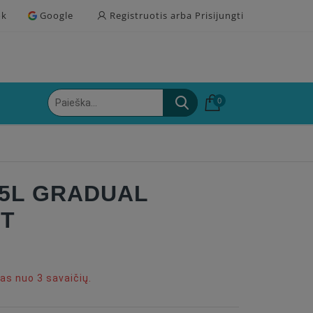
ok
Google
Registruotis arba Prisijungti
0
25L GRADUAL
HT
s nuo 3 savaičių.