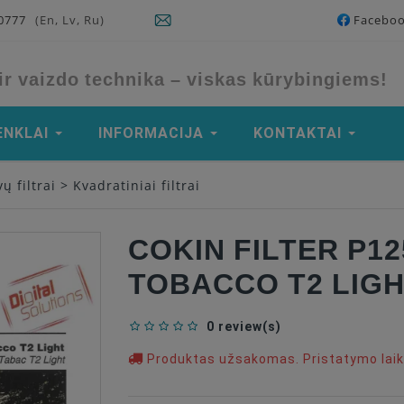
90777
(En, Lv, Ru)
Facebo
ir vaizdo technika – viskas kūrybingiems!
ENKLAI
INFORMACIJA
KONTAKTAI
ų filtrai
>
Kvadratiniai filtrai
COKIN FILTER P1
TOBACCO T2 LIG
0 review(s)
Produktas užsakomas. Pristatymo laika