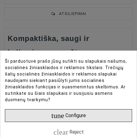
ATSILIEPIMAI
Kompaktiška, saugi ir
Type Of Product
Case
kelionėms paruošta apsauga
Compatible
DJI Osmo Pocket 3
Color
Black
Ši parduotuvė prašo jūsų sutikti su slapukais našumo,
socialinės žiniasklaidos ir reklamos tikslais. Trečiųjų
K&F Concept nešimo krepšys (KF13.200) yra lengvas ir
Waterproof
Ne
šalių socialinės žiniasklaidos ir reklamos slapukai
patvarus saugojimo sprendimas, specialiai sukurtas
naudojami siekiant pasiūlyti jums socialinės
Case Options
With Filler, Foam
DJI Osmo Pocket 3. Nesvarbu, ar keliaujate,
žiniasklaidos funkcijas ir suasmenintus skelbimus. Ar
fotografuojate lauke, ar tiesiog laikote savo įrangą
sutinkate su šiais slapukais ir susijusiu asmens
duomenų tvarkymu?
namuose, šis dėklas saugo jūsų kamerą ir priedus
saugiai, tvarkingai ir lengvai nešiojamus.
tune
Configure
Pagrindinės savybės
clear
Reject