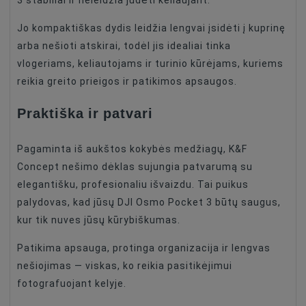
3 stabiliai ir neleidžia judėti keliaujant.
Jo kompaktiškas dydis leidžia lengvai įsidėti į kuprinę
arba nešioti atskirai, todėl jis idealiai tinka
vlogeriams, keliautojams ir turinio kūrėjams, kuriems
reikia greito prieigos ir patikimos apsaugos.
Praktiška ir patvari
Pagaminta iš aukštos kokybės medžiagų, K&F
Concept nešimo dėklas sujungia patvarumą su
elegantišku, profesionaliu išvaizdu. Tai puikus
palydovas, kad jūsų DJI Osmo Pocket 3 būtų saugus,
kur tik nuves jūsų kūrybiškumas.
Patikima apsauga, protinga organizacija ir lengvas
nešiojimas — viskas, ko reikia pasitikėjimui
fotografuojant kelyje.