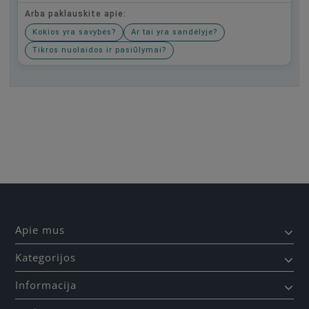
Arba paklauskite apie:
Kokios yra savybės?
Ar tai yra sandėlyje?
Tikros nuolaidos ir pasiūlymai?
Būkite pirmas, parašykite savo atsiliepimą!
Apie mus
Kategorijos
Informacija