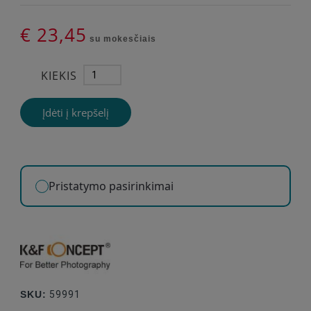
€ 23,45
su mokesčiais
KIEKIS
Įdėti į krepšelį
Pristatymo pasirinkimai
SKU:
59991