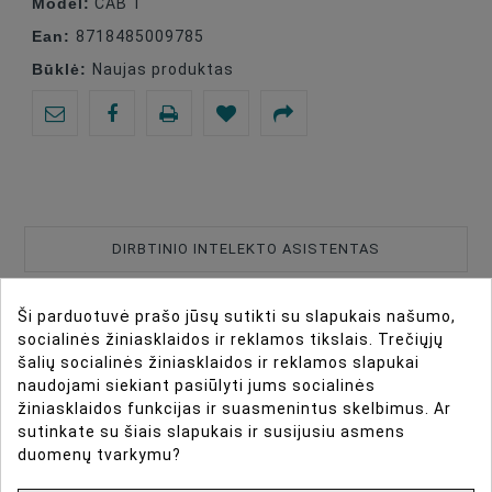
Model:
CAB 1
Ean:
8718485009785
Būklė:
Naujas produktas
DIRBTINIO INTELEKTO ASISTENTAS
DAUGIAU INFORMACIJOS
Ši parduotuvė prašo jūsų sutikti su slapukais našumo,
socialinės žiniasklaidos ir reklamos tikslais. Trečiųjų
šalių socialinės žiniasklaidos ir reklamos slapukai
DUOMENŲ LAPAS
naudojami siekiant pasiūlyti jums socialinės
žiniasklaidos funkcijas ir suasmenintus skelbimus. Ar
ATSILIEPIMAI
sutinkate su šiais slapukais ir susijusiu asmens
duomenų tvarkymu?