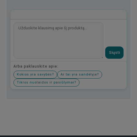
Siųsti
Arba paklauskite apie:
Kokios yra savybės?
Ar tai yra sandėlyje?
Tikros nuolaidos ir pasiūlymai?
Būkite pirmas, parašykite savo atsiliepimą!