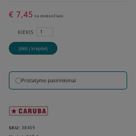
€ 7,45
su mokesčiais
KIEKIS
Įdėti į krepšelį
Pristatymo pasirinkimai
SKU:
38459