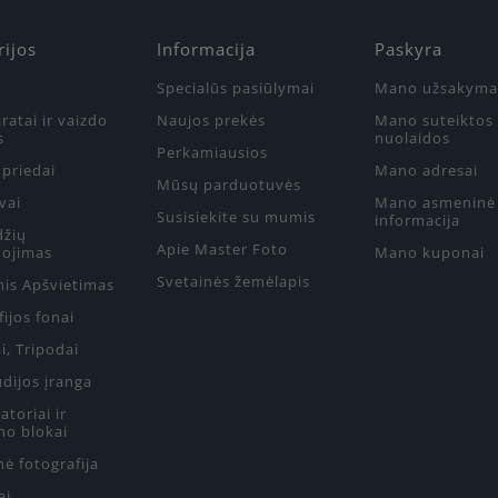
rijos
Informacija
Paskyra
Specialūs pasiūlymai
Mano užsakyma
ratai ir vaizdo
Naujos prekės
Mano suteiktos
s
nuolaidos
Perkamiausios
priedai
Mano adresai
Mūsų parduotuvės
vai
Mano asmeninė
Susisiekite su mumis
informacija
džių
Apie Master Foto
ojimas
Mano kuponai
Svetainės žemėlapis
nis Apšvietimas
ijos fonai
i, Tripodai
udijos įranga
toriai ir
mo blokai
ė fotografija
ai