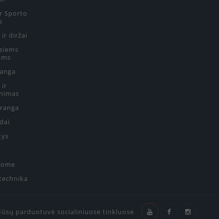
ir Sporto
s
 ir diržai
siems
ams
ranga
 ir
nimas
Įranga
edai
tys
Home
 technika
ūsų parduotuvė socialiniuose tinkluose