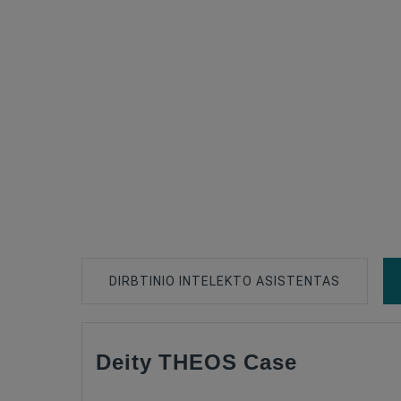
DIRBTINIO INTELEKTO ASISTENTAS
Deity THEOS Case
Type Of Product
Type Of Product