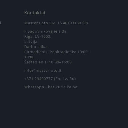
Kontaktai
i
Master Foto SIA, LV40103189288
F.Sadovņikova iela 39,
Rīga, LV-1003,
Latvija.
Darbo laikas:
Pirmadienis–Penktadienis: 10:00–
19:00
Šeštadienis: 10:00–16:00
info@masterfoto.lt
+371 29490777 (En, Lv, Ru)
WhatsApp - bet kuria kalba