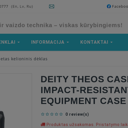
90777
(En, Lv, Ru)
Facebo
ir vaizdo technika – viskas kūrybingiems!
ENKLAI
INFORMACIJA
KONTAKTAI
ietas kelioninis dėklas
DEITY THEOS CAS
IMPACT-RESISTAN
EQUIPMENT CASE
0 review(s)
Produktas užsakomas. Pristatymo laika