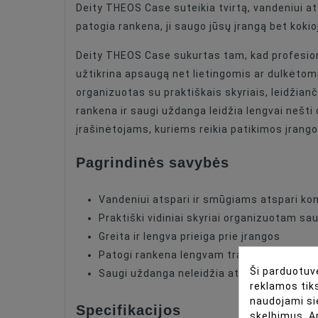
Deity THEOS Case suteikia tvirtą, vandeniui at
Compatible
patogia rankena, ji saugo jūsų įrangą bet kokioj
Compatible
Deity THEOS Case sukurtas tam, kad profesional
užtikrina apsaugą net lietingomis ar dulkėt
Waterproof
organizuotas su praktiškais skyriais, leidžianč
rankena ir saugi uždanga leidžia lengvai nešti 
Case Options
įrašinėtojams, kuriems reikia patikimos įrango
Pagrindinės savybės
Vandeniui atspari ir smūgiams atspari kon
Praktiški vidiniai skyriai organizuotam sa
Greita ir lengva prieiga prie įrangos
Patogi rankena lengvam transportavimui
Ši parduotuvė
Saugi uždanga neleidžia atsitiktinai atsid
reklamos tiks
naudojami si
Specifikacijos
skelbimus. A