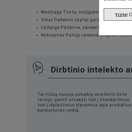
Medžiaga Tvirta, smūgiams atspari vande
tune
C
Vidus Padalinti skyriai garso įrangai
Uždanga Patikima, sandari dangtelis
Nešiojimas Patogi rankena lengvam nešim
Dirbtinio intelekto 
Tai mūsų naujojo pokalbių asistento beta
versija, galinti atsakyti tiek į standartinius,
tiek į išplėstinius klausimus apie produktus 
parduotuvės veiklą.