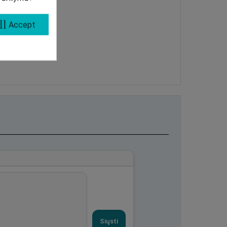
ll
Accept
Siųsti