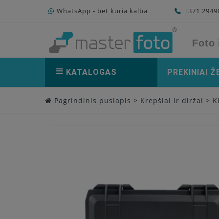
WhatsApp - bet kuria kalba
+371 294
Foto 
KATALOGAS
PREKINIAI Ž
Pagrindinis puslapis
>
Krepšiai ir diržai
>
K