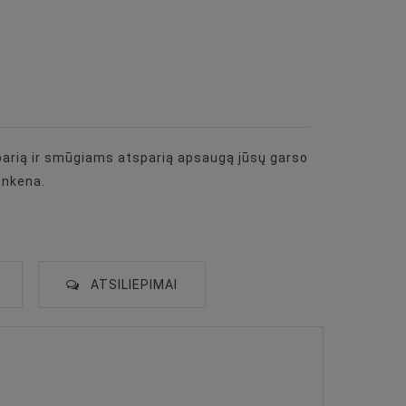
parią ir smūgiams atsparią apsaugą jūsų garso
rankena.
ATSILIEPIMAI