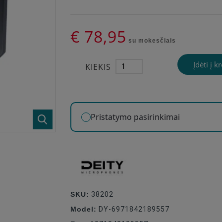
€ 78,95
su mokesčiais
Įdėti į k
KIEKIS
Pristatymo pasirinkimai
SKU:
38202
Model:
DY-6971842189557