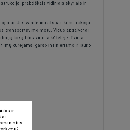
ukcija, praktiškais vidiniais skyriais ir
dojimui. Jos vandeniui atspari konstrukcija
us transportavimo metu. Vidus apgalvotai
rtingą laiką filmavimo aikštelėje. Tvirta
a filmų kūrėjams, garso inžinieriams ir lauko
idos ir
kai
uasmenintus
tvarkymu?