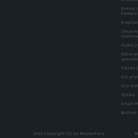
Dronai 
Kamero
Krepšiai
Išmanie
telefon
Audio į
Datoriai
spausdi
Vaizdo 
Kiti pri
Oro sto
Optika
Smart 
Buitinė
2025 Copyright (C) by MasterFoto
M