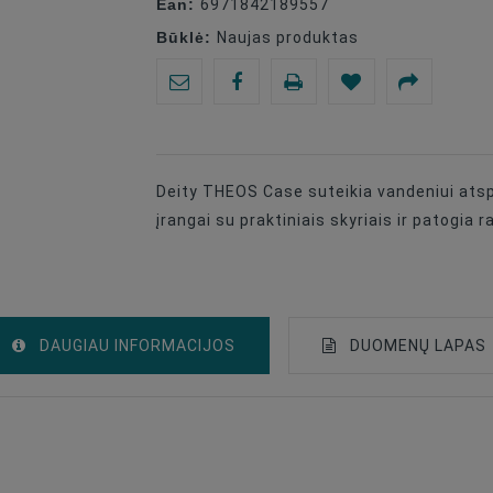
Ean:
6971842189557
Būklė:
Naujas produktas
Deity THEOS Case suteikia vandeniui ats
įrangai su praktiniais skyriais ir patogia 
DAUGIAU INFORMACIJOS
DUOMENŲ LAPAS
Apsauginis Dėklas
Case