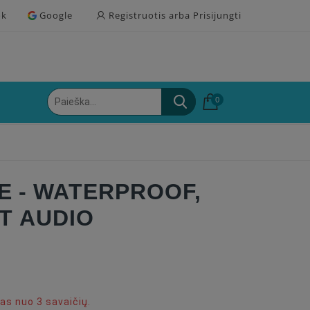
ok
Google
Registruotis arba Prisijungti
0
E - WATERPROOF,
T AUDIO
s nuo 3 savaičių.