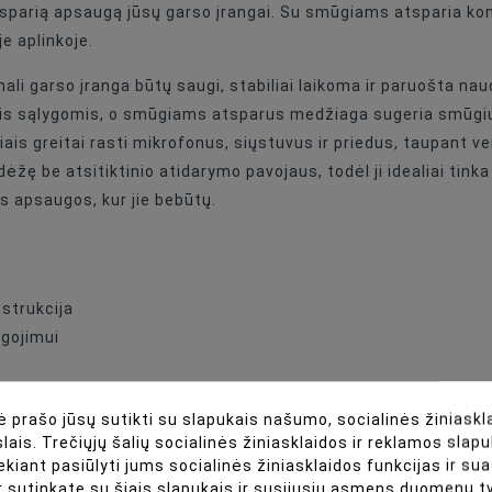
sparią apsaugą jūsų garso įrangai. Su smūgiams atsparia konstr
Apsauginis Dėklas
e aplinkoje.
Studio Equipment
i garso įranga būtų saugi, stabiliai laikoma ir paruošta nau
omis sąlygomis, o smūgiams atsparus medžiaga sugeria smūgi
Yes
iais greitai rasti mikrofonus, siųstuvus ir priedus, taupant ve
dėžę be atsitiktinio atidarymo pavojaus, todėl ji idealiai tink
With Filler, Foam
s apsaugos, kur jie bebūtų.
strukcija
ugojimui
 prašo jūsų sutikti su slapukais našumo, socialinės žiniaskla
aryti
lais. Trečiųjų šalių socialinės žiniasklaidos ir reklamos slapu
ekiant pasiūlyti jums socialinės žiniasklaidos funkcijas ir s
r sutinkate su šiais slapukais ir susijusiu asmens duomenų 