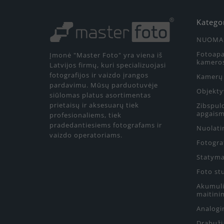
Katego
NUOMA
Fotoapa
Įmonė "Master Foto" yra viena iš
kamero
Latvijos firmų, kuri specializuojasi
fotografijos ir vaizdo įrangos
Kamerų 
pardavimu. Mūsų parduotuvėje
Objekty
siūlomas platus asortimentas
prietaisų ir aksesuarų tiek
Zibspul
apgaism
profesionaliems, tiek
pradedantiesiems fotografams ir
Nuolati
vaizdo operatoriams.
Fotograf
Statyma
Foto st
Akumulia
maitini
Analogin
Drabuži