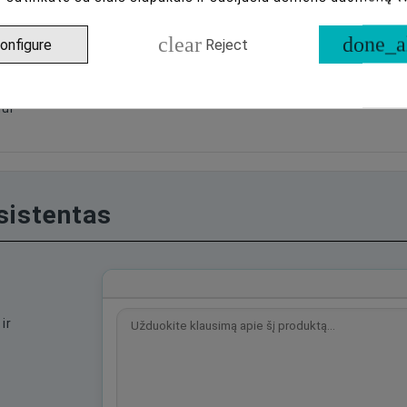
niui atspari medžiaga
clear
done_a
onfigure
Reject
ui
asistentas
ir