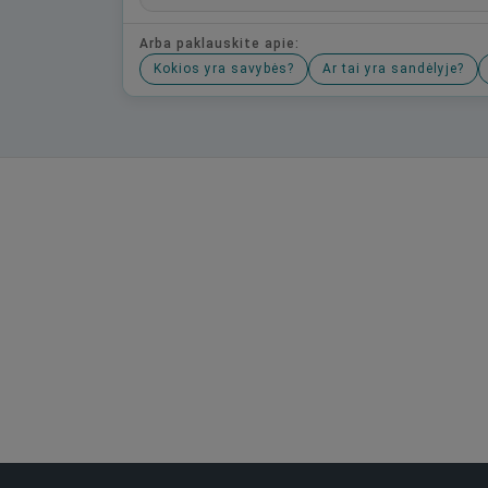
Arba paklauskite apie:
Kokios yra savybės?
Ar tai yra sandėlyje?
Būkite pirmas, parašykite savo atsiliepimą!