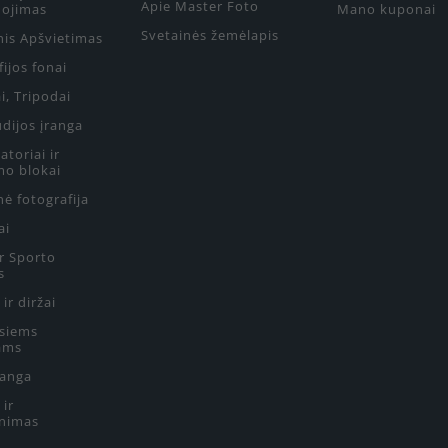
Apie Master Foto
ojimas
Mano kuponai
Svetainės žemėlapis
nis Apšvietimas
ijos fonai
i, Tripodai
udijos įranga
toriai ir
mo blokai
ė fotografija
ai
ir Sporto
s
 ir diržai
siems
ams
ranga
 ir
nimas