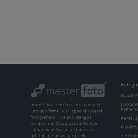
Katego
NUOMA
Fotoapa
Įmonė "Master Foto" yra viena iš
kamero
Latvijos firmų, kuri specializuojasi
fotografijos ir vaizdo įrangos
Kamerų 
pardavimu. Mūsų parduotuvėje
Objekty
siūlomas platus asortimentas
prietaisų ir aksesuarų tiek
Zibspul