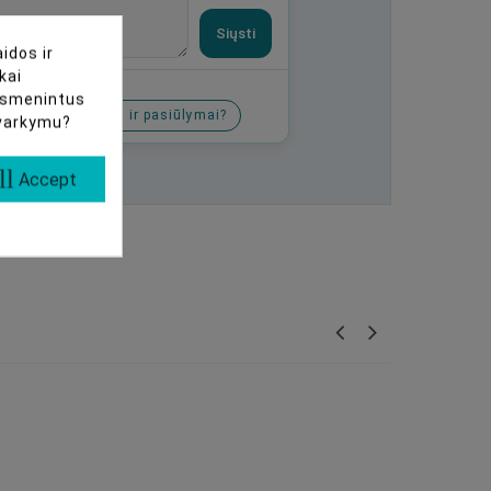
Siųsti
idos ir
kai
uasmenintus
Tikros nuolaidos ir pasiūlymai?
tvarkymu?
ll
Accept