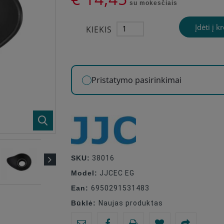
su mokesčiais
Įdėti į k
KIEKIS
Pristatymo pasirinkimai
SKU:
38016
Model:
JJCEC EG
Ean:
6950291531483
Būklė:
Naujas produktas