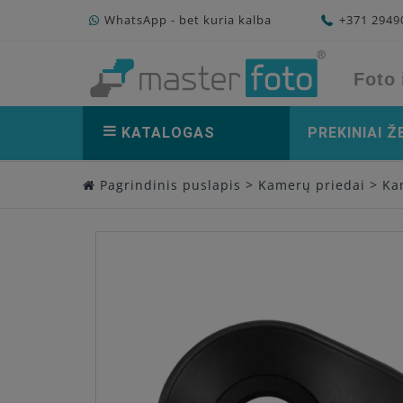
WhatsApp - bet kuria kalba
+371 294
Foto 
KATALOGAS
PREKINIAI Ž
Pagrindinis puslapis
>
Kamerų priedai
>
Ka