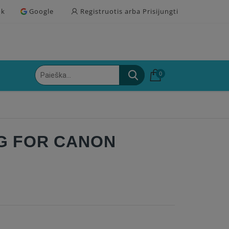
ok
Google
Registruotis arba Prisijungti
0
EG FOR CANON