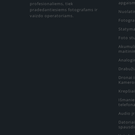
apgaism
profesionaliems, tiek
pradedantiesiems fotografams ir
Nuolati
vaizdo operatoriams.
Fotograf
Statyma
Foto st
Akumulia
maitini
Analogin
Drabuži
Dronai 
Kamero
Krepšiai
Išmanie
telefon
Audio į
Datoriai
spausdi