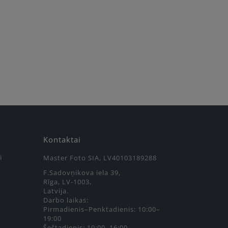
Kontaktai
i
Master Foto SIA, LV40103189288
F.Sadovņikova iela 39,
Rīga, LV-1003,
Latvija.
Darbo laikas:
Pirmadienis–Penktadienis: 10:00–
19:00
Šeštadienis: 10:00–16:00