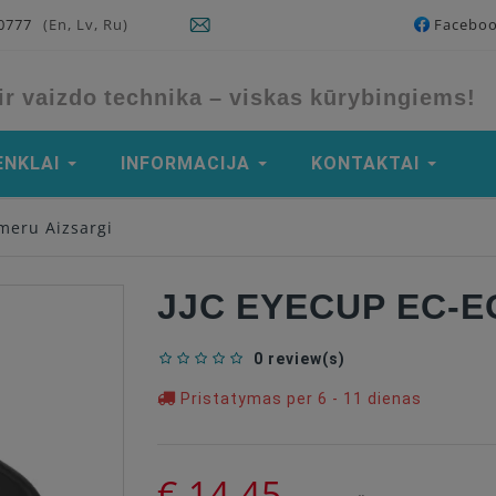
90777
(En, Lv, Ru)
Facebo
ir vaizdo technika – viskas kūrybingiems!
ENKLAI
INFORMACIJA
KONTAKTAI
meru Aizsargi
JJC EYECUP EC-
0 review(s)
Pristatymas per 6 - 11 dienas
€ 14,45