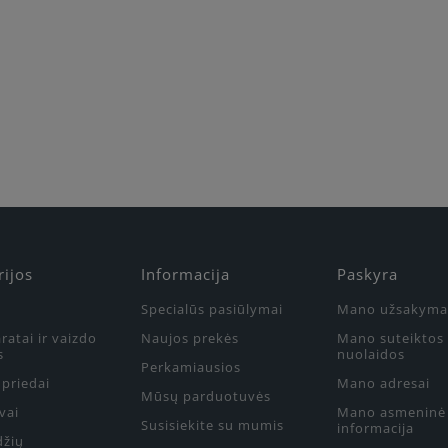
rijos
Informacija
Paskyra
Specialūs pasiūlymai
Mano užsakyma
ratai ir vaizdo
Naujos prekės
Mano suteiktos
s
nuolaidos
Perkamiausios
priedai
Mano adresai
Mūsų parduotuvės
vai
Mano asmeninė
Susisiekite su mumis
informacija
džių