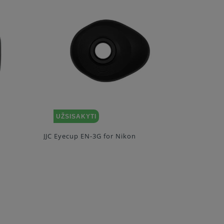
UŽSISAKYTI
IŠPA
JJC Eyecup EN-3G for Nikon
JJC EN-DK