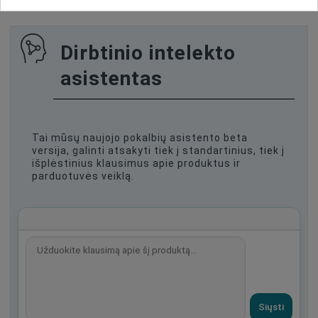
Dirbtinio intelekto
asistentas
Tai mūsų naujojo pokalbių asistento beta
versija, galinti atsakyti tiek į standartinius, tiek į
išplėstinius klausimus apie produktus ir
parduotuvės veiklą.
Siųsti