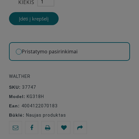
KIEKIS
Įdėti į krepšelį
Pristatymo pasirinkimai
WALTHER
SKU:
37747
Model:
KG318H
Ean:
4004122070183
Būklė:
Naujas produktas