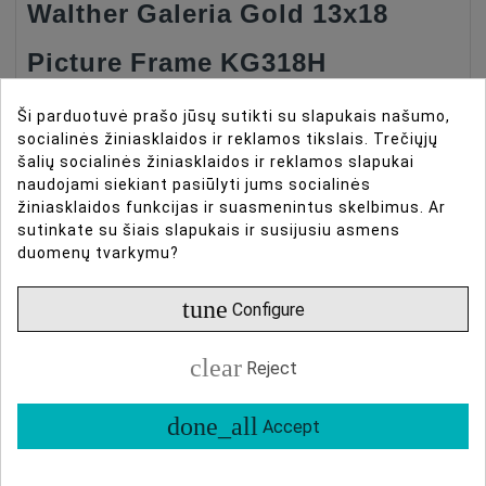
Walther Galeria Gold 13x18
Frame Type
For One Photo
Picture Frame KG318H
Maximum Photo Format, Cm
13x18
Ši parduotuvė prašo jūsų sutikti su slapukais našumo,
Medžiaga ir dizainas
socialinės žiniasklaidos ir reklamos tikslais. Trečiųjų
šalių socialinės žiniasklaidos ir reklamos slapukai
naudojami siekiant pasiūlyti jums socialinės
Šis nuotraukų rėmelis pagamintas iš plastiko su
žiniasklaidos funkcijas ir suasmenintus skelbimus. Ar
apvaliu profiliu, suteikiančiu klasiką ir eleganciją.
sutinkate su šiais slapukais ir susijusiu asmens
Jame yra tikras stiklas, kuris apsaugo jūsų
duomenų tvarkymu?
nuotraukas ar meno kūrinius.
tune
Configure
Dydis ir eksponavimas
clear
Reject
Rėmelio dydis yra 13 x 18 cm, tinkamas
standartinėms nuotraukų spaudoms. Jame yra
done_all
Accept
stovėjimo atrama, leidžianti jį pastatyti vertikaliai ant
lygių paviršių, suderinama su dydžiais iki 20 x 30 cm.