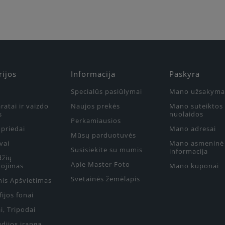
rijos
Informacija
Paskyra
Specialūs pasiūlymai
Mano užsakyma
ratai ir vaizdo
Naujos prekės
Mano suteiktos
s
nuolaidos
Perkamiausios
priedai
Mano adresai
Mūsų parduotuvės
vai
Mano asmeninė
Susisiekite su mumis
informacija
džių
Apie Master Foto
ojimas
Mano kuponai
Svetainės žemėlapis
nis Apšvietimas
ijos fonai
i, Tripodai
udijos įranga