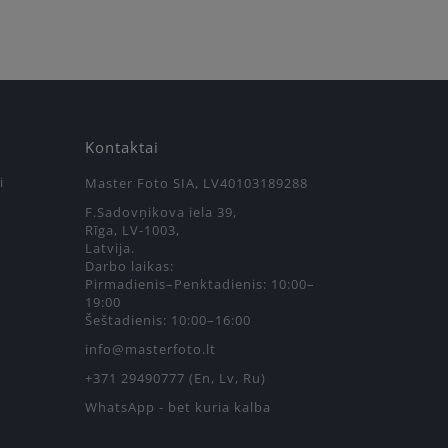
Kontaktai
i
Master Foto SIA, LV40103189288
F.Sadovņikova iela 39,
Rīga, LV-1003,
Latvija.
Darbo laikas:
Pirmadienis–Penktadienis: 10:00–
19:00
Šeštadienis: 10:00–16:00
info@masterfoto.lt
+371 29490777 (En, Lv, Ru)
WhatsApp - bet kuria kalba