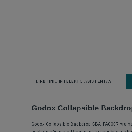
DIRBTINIO INTELEKTO ASISTENTAS
Godox Collapsible Backdr
Background Type
Background Width
Godox Collapsible Backdrop CBA TA0007 yra ne
Background Size, M
neblizgančios medžiagos, užtikrinančios optimal