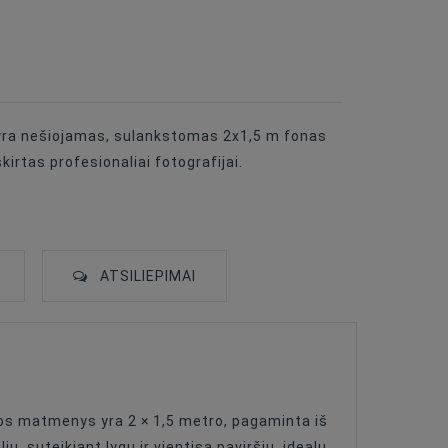
yra nešiojamas, sulankstomas 2x1,5 m fonas
kirtas profesionaliai fotografijai.
ATSILIEPIMAI
os matmenys yra 2 × 1,5 metro, pagaminta iš
, suteikiant lygų ir vientisą paviršių, idealų