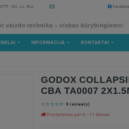
90777
(En, Lv, Ru)
Facebo
ir vaizdo technika – viskas kūrybingiems!
ENKLAI
INFORMACIJA
KONTAKTAI
GODOX COLLAPS
CBA TA0007 2X1.
0 review(s)
Pristatymas per 6 - 11 dienas