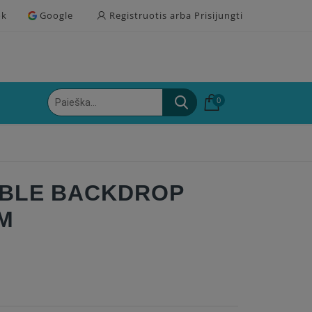
ok
Google
Registruotis arba Prisijungti
0
IBLE BACKDROP
5M