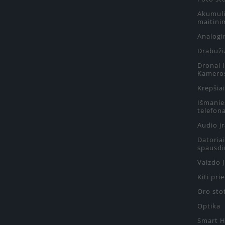
Akumulia
maitini
Analogin
Drabuži
Dronai 
Kamero
Krepšiai
Išmanie
telefon
Audio į
Datoriai
spausdi
Vaizdo 
Kiti pri
Oro sto
Optika
Smart 