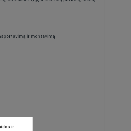
ransportavimą ir montavimą
idos ir