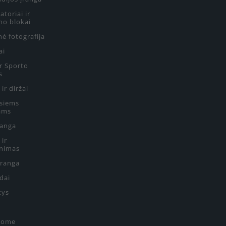
toriai ir
mo blokai
ė fotografija
ai
ir Sporto
s
 ir diržai
siems
ams
ranga
 ir
nimas
Įranga
edai
tys
Home