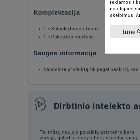
reklamos tiks
naudojami si
Komplektacija
skelbimus. A
1 × Sulankstomas fonas
tune
C
1 × Pakuotės maišelis
Saugos informacija
Naudokite produktą tik pagal paskirtį, k
Dirbtinio intelekto 
Tai mūsų naujojo pokalbių asistento beta
versija, galinti atsakyti tiek į standartinius,