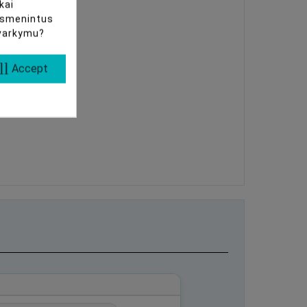
kai
uasmenintus
tvarkymu?
ll
Accept