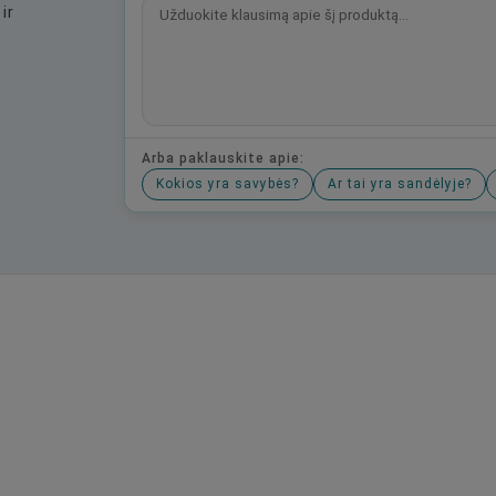
ir
Arba paklauskite apie:
Kokios yra savybės?
Ar tai yra sandėlyje?
Būkite pirmas, parašykite savo atsiliepimą!