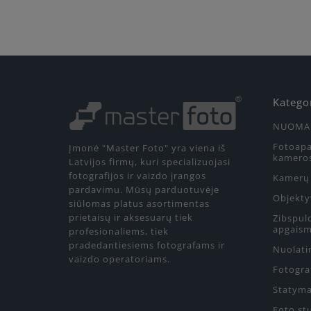
Katego
NUOMA
Fotoapa
Įmonė "Master Foto" yra viena iš
kamero
Latvijos firmų, kuri specializuojasi
fotografijos ir vaizdo įrangos
Kamerų 
pardavimu. Mūsų parduotuvėje
Objekty
siūlomas platus asortimentas
prietaisų ir aksesuarų tiek
Zibspul
apgaism
profesionaliems, tiek
pradedantiesiems fotografams ir
Nuolati
vaizdo operatoriams.
Fotograf
Statyma
Foto st