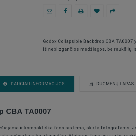
Godox Collapsible Backdrop CBA TA0007 
iš neblizgančios medžiagos, be raukšlių, s
DAUGIAU INFORMACIJOS
DUOMENŲ LAPAS
op CBA TA0007
Foldable
1.5m - 2.5m
šiojama ir kompaktiška fono sistema, skirta fotografams. J
1.5x2
ų apšvietimą be atspindžių. Atidarius foną, jis yra be raukšlių