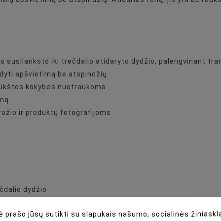
Ar Zīmējumu
Cotton
s susilanksto iki trečdalio atidaryto dydžio, palengvinant t
ldyti apšvietimą be atspindžių
ą aukštos kokybės nuotraukoms
umą
ožio ir produktų fotografijoms
čdalio dydžio
 prašo jūsų sutikti su slapukais našumo, socialinės žiniaskla