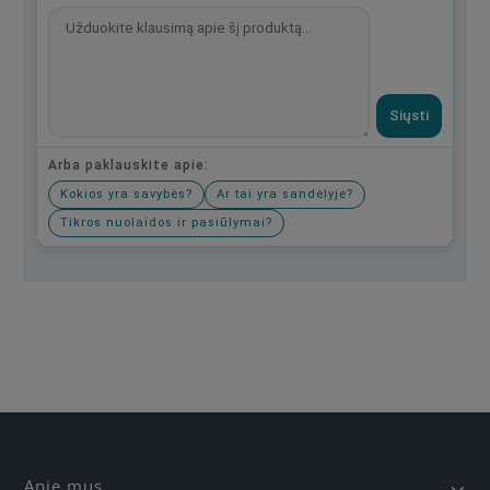
Siųsti
Arba paklauskite apie:
Kokios yra savybės?
Ar tai yra sandėlyje?
Tikros nuolaidos ir pasiūlymai?
Būkite pirmas, parašykite savo atsiliepimą!
Apie mus