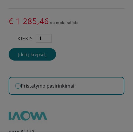
€ 1 285,46
su mokesčiais
KIEKIS
Įdėti į krepšelį
Pristatymo pasirinkimai
SKU:
51143