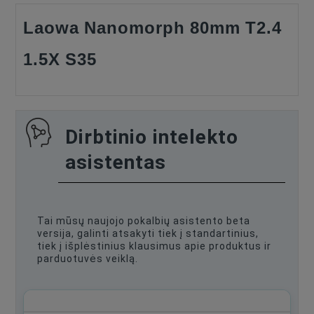
Laowa Nanomorph 80mm T2.4
Type Of Product
Lenses
1.5X S35
Lens Mount
PL Mount
Lens Format Coverage
Super 35
Lens Design
Anamorphic Primes
Lens Focus Length, Mm
80
Dirbtinio intelekto
Lens Type
asistentas
CINEMA
Maximum Aperture
T2.4
Tai mūsų naujojo pokalbių asistento beta
versija, galinti atsakyti tiek į standartinius,
tiek į išplėstinius klausimus apie produktus ir
parduotuvės veiklą.