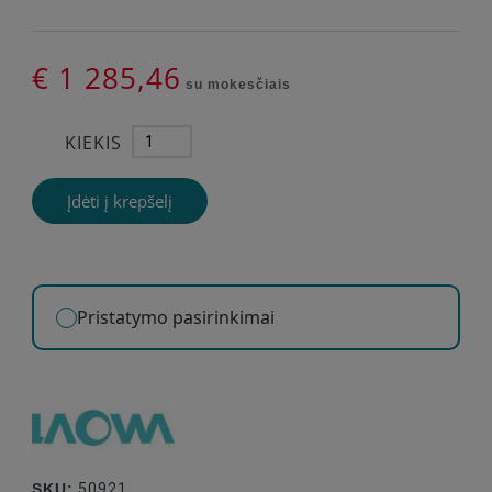
€ 1 285,46
su mokesčiais
KIEKIS
Įdėti į krepšelį
Pristatymo pasirinkimai
SKU:
50921