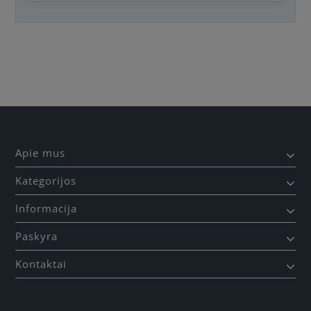
Būkite pirmas, parašykite savo atsiliepimą!
Apie mus
Kategorijos
Informacija
Paskyra
Kontaktai