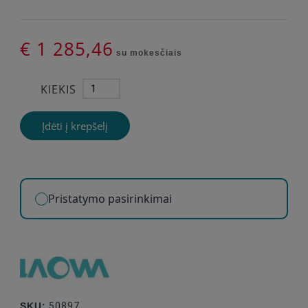
€ 1 285,46
su mokesčiais
KIEKIS
Įdėti į krepšelį
Pristatymo pasirinkimai
SKU:
50897