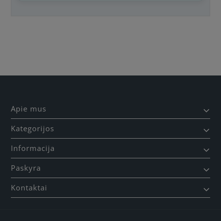
Būkite pirmas, parašykite savo atsiliepimą!
Apie mus
Kategorijos
Informacija
Paskyra
Kontaktai