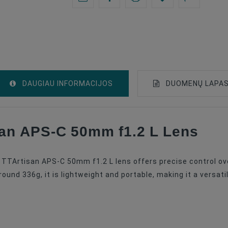
DAUGIAU INFORMACIJOS
DUOMENŲ LAPA
san APS-C 50mm f1.2 L Lens
Lenses
Leica L
 TTArtisan APS-C 50mm f1.2 L lens offers precise control ov
APS-C
und 336g, it is lightweight and portable, making it a versati
Prime Lenses
50