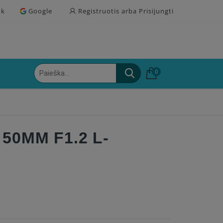
ok
Google
Registruotis arba Prisijungti
0
50MM F1.2 L-