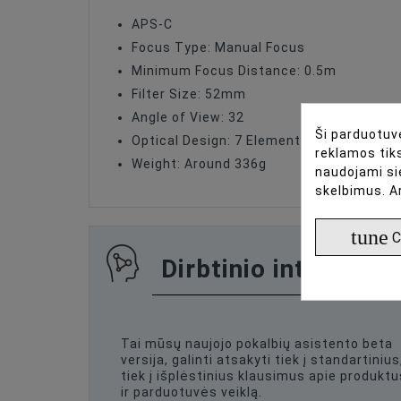
Focus Type
APS-C
Image Stabilization
Focus Type: Manual Focus
Minimum Focus Distance: 0.5m
Lens Type
Filter Size: 52mm
Filter Size
Angle of View: 32
Ši parduotuvė
Optical Design: 7 Elements in 5 Groups
Maximum Aperture
reklamos tiks
Weight: Around 336g
naudojami si
skelbimus. A
tune
C
Dirbtinio intelekto 
Tai mūsų naujojo pokalbių asistento beta
versija, galinti atsakyti tiek į standartinius
tiek į išplėstinius klausimus apie produktu
ir parduotuvės veiklą.