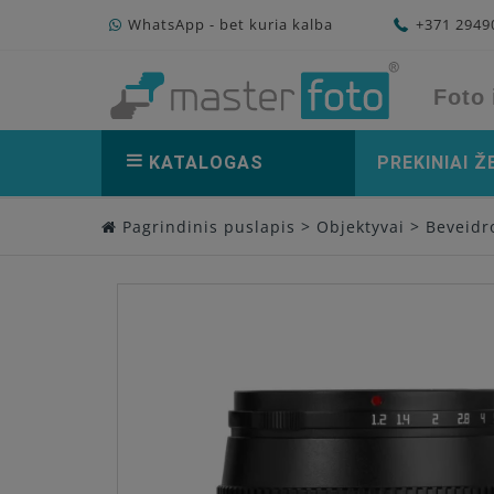
WhatsApp - bet kuria kalba
+371 294
Foto 
KATALOGAS
PREKINIAI Ž
Pagrindinis puslapis
>
Objektyvai
>
Beveidro