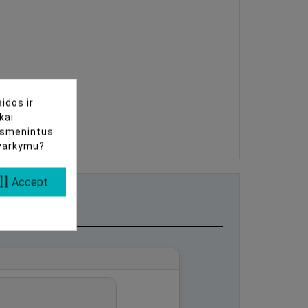
idos ir
kai
uasmenintus
tvarkymu?
ll
Accept