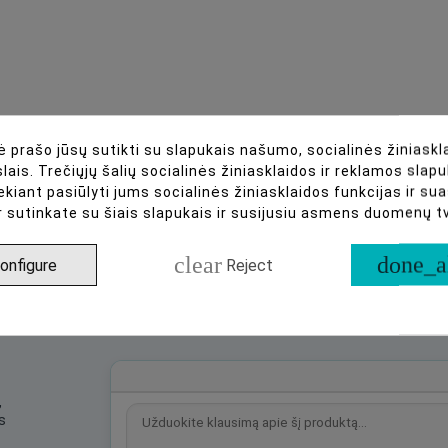
Manual Focus
No
Medium-Format
52mm
 prašo jūsų sutikti su slapukais našumo, socialinės žiniaskla
F/1.2
lais. Trečiųjų šalių socialinės žiniasklaidos ir reklamos slapu
ekiant pasiūlyti jums socialinės žiniasklaidos funkcijas ir s
r sutinkate su šiais slapukais ir susijusiu asmens duomenų 
clear
done_a
onfigure
Reject
asistentas
,
s