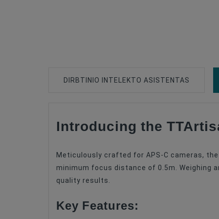
DIRBTINIO INTELEKTO ASISTENTAS
Introducing the TTArti
Type Of Product
Lens Mount
Meticulously crafted for APS-C cameras, the
Lens Format Coverage
minimum focus distance of 0.5m. Weighing aro
quality results.
Lens Design
Key Features:
Lens Focus Length, Mm