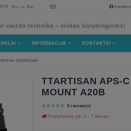
90777
(En, Lv, Ru)
Facebo
ir vaizdo technika – viskas kūrybingiems!
ENKLAI
INFORMACIJA
KONTAKTAI
diniai objektyvai
TTARTISAN APS-C 
MOUNT A20B
0 review(s)
Pristatymas per 5 - 7 dienas