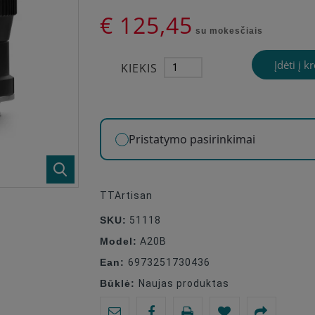
€ 125,45
su mokesčiais
Įdėti į k
KIEKIS
Pristatymo pasirinkimai
TTArtisan
SKU:
51118
Model:
A20B
Ean:
6973251730436
Būklė:
Naujas produktas