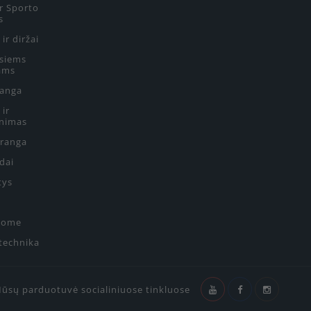
ir Sporto
s
 ir diržai
siems
ams
ranga
 ir
nimas
Įranga
edai
tys
Home
 technika
ūsų parduotuvė socialiniuose tinkluose