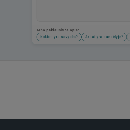
Arba paklauskite apie:
Kokios yra savybės?
Ar tai yra sandėlyje?
Būkite pirmas, parašykite savo atsiliepimą!