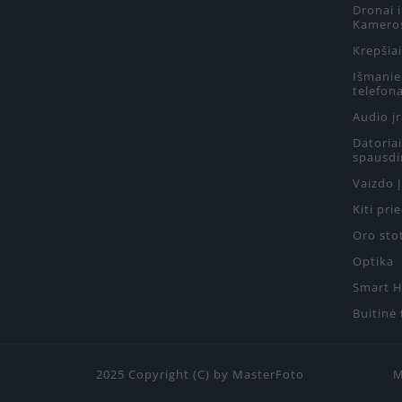
Dronai 
Kamero
Krepšiai
Išmanie
telefon
Audio į
Datoriai
spausdi
Vaizdo 
Kiti pri
Oro sto
Optika
Smart 
Buitinė
2025 Copyright (C) by MasterFoto
M