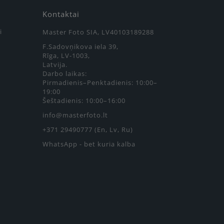
Kontaktai
i
Master Foto SIA, LV40103189288
F.Sadovņikova iela 39,
Rīga, LV-1003,
Latvija.
Darbo laikas:
Pirmadienis–Penktadienis: 10:00–
19:00
Šeštadienis: 10:00–16:00
info@masterfoto.lt
+371 29490777 (En, Lv, Ru)
WhatsApp - bet kuria kalba