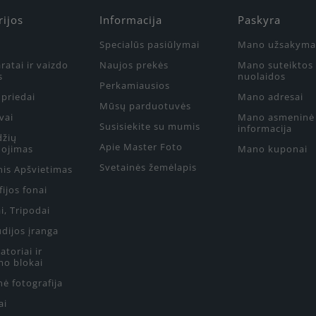
rijos
Informacija
Paskyra
Specialūs pasiūlymai
Mano užsakyma
ratai ir vaizdo
Naujos prekės
Mano suteiktos
s
nuolaidos
Perkamiausios
priedai
Mano adresai
Mūsų parduotuvės
vai
Mano asmeninė
Susisiekite su mumis
informacija
džių
Apie Master Foto
ojimas
Mano kuponai
Svetainės žemėlapis
nis Apšvietimas
ijos fonai
i, Tripodai
udijos įranga
toriai ir
mo blokai
ė fotografija
ai