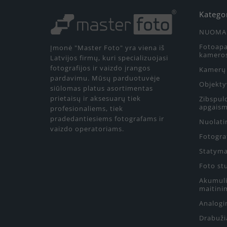
Katego
NUOMA
Fotoapa
Įmonė "Master Foto" yra viena iš
kamero
Latvijos firmų, kuri specializuojasi
fotografijos ir vaizdo įrangos
Kamerų 
pardavimu. Mūsų parduotuvėje
Objekty
siūlomas platus asortimentas
prietaisų ir aksesuarų tiek
Zibspul
apgaism
profesionaliems, tiek
pradedantiesiems fotografams ir
Nuolati
vaizdo operatoriams.
Fotograf
Statyma
Foto st
Akumulia
maitini
Analogin
Drabuži