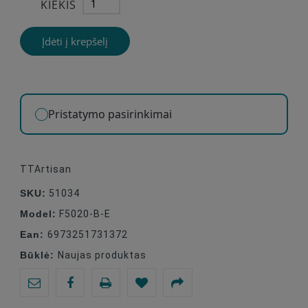
KIEKIS
Įdėti į krepšelį
Pristatymo pasirinkimai
TTArtisan
SKU:
51034
Model:
F5020-B-E
Ean:
6973251731372
Būklė:
Naujas produktas