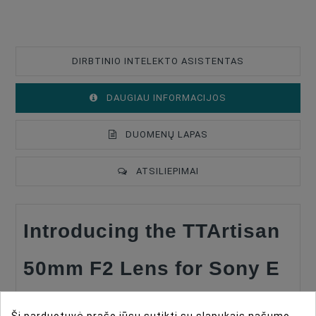
DIRBTINIO INTELEKTO ASISTENTAS
DAUGIAU INFORMACIJOS
DUOMENŲ LAPAS
ATSILIEPIMAI
Introducing the TTArtisan
Type Of Product
Lenses
Lens Mount
Sony E
50mm F2 Lens for Sony E
Lens Format Coverage
Full Frame
Mount
Lens Focus Length, Mm
50