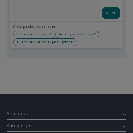
Siųsti
Arba paklauskite apie:
Kokios yra savybės?
Ar tai yra sandėlyje?
Tikros nuolaidos ir pasiūlymai?
Būkite pirmas, parašykite savo atsiliepimą!
Apie mus
Kategorijos