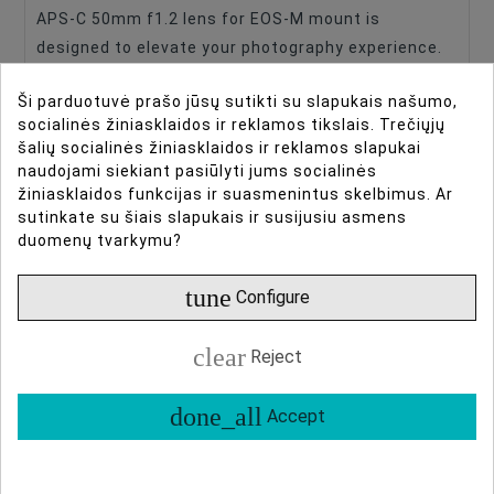
APS-C 50mm f1.2 lens for EOS-M mount is
Lens Focus Length, Mm
50
designed to elevate your photography experience.
Focus Type
Manual Focus
With manual focus, this lens offers precise control
Ši parduotuvė prašo jūsų sutikti su slapukais našumo,
over your shots, allowing you to unleash your
Image Stabilization
No
socialinės žiniasklaidos ir reklamos tikslais. Trečiųjų
creativity.
Lens Type
Medium-Format
šalių socialinės žiniasklaidos ir reklamos slapukai
naudojami siekiant pasiūlyti jums socialinės
Main Features:
Filter Size
52mm
žiniasklaidos funkcijas ir suasmenintus skelbimus. Ar
sutinkate su šiais slapukais ir susijusiu asmens
Maximum Aperture
F/1.2
duomenų tvarkymu?
APS-C
Focus type: Manual Focus
tune
Configure
Minimum Focus Distance: 0.5m
Filter Size: 52mm
clear
Reject
Angle of View: 32
Optical Design: 7 Elements in 5 Groups
done_all
Accept
Weight: Around 336g
Compact Design and Optimal