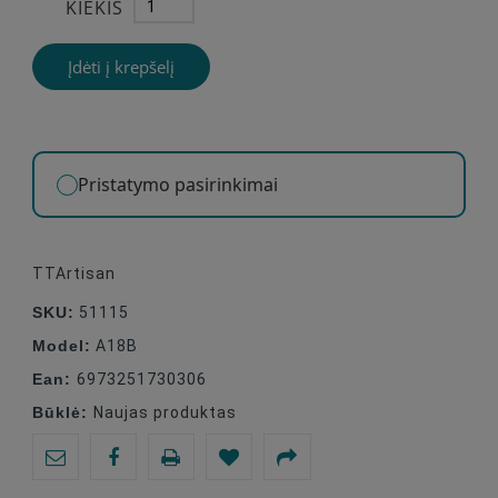
KIEKIS
Įdėti į krepšelį
Pristatymo pasirinkimai
TTArtisan
SKU:
51115
Model:
A18B
Ean:
6973251730306
Būklė:
Naujas produktas