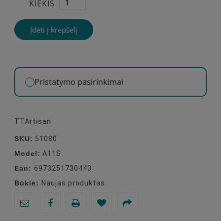
KIEKIS
Įdėti į krepšelį
Pristatymo pasirinkimai
TTArtisan
SKU:
51080
Model:
A11S
Ean:
6973251730443
Būklė:
Naujas produktas