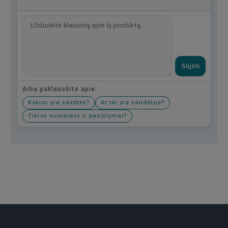
Siųsti
Arba paklauskite apie:
Kokios yra savybės?
Ar tai yra sandėlyje?
Tikros nuolaidos ir pasiūlymai?
Būkite pirmas, parašykite savo atsiliepimą!