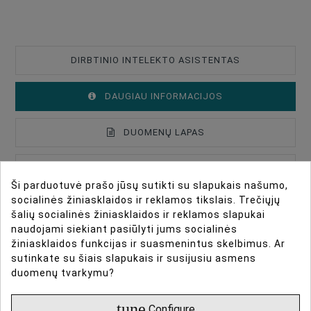
DIRBTINIO INTELEKTO ASISTENTAS
DAUGIAU INFORMACIJOS
DUOMENŲ LAPAS
ATSILIEPIMAI
Ši parduotuvė prašo jūsų sutikti su slapukais našumo,
socialinės žiniasklaidos ir reklamos tikslais. Trečiųjų
šalių socialinės žiniasklaidos ir reklamos slapukai
Introducing the TTArtisan
Type Of Product
Lenses
naudojami siekiant pasiūlyti jums socialinės
žiniasklaidos funkcijas ir suasmenintus skelbimus. Ar
Lens Mount
Fuji X
APS-C 35mm f1.4 Lens
sutinkate su šiais slapukais ir susijusiu asmens
duomenų tvarkymu?
Lens Format Coverage
APS-C
Lens Design
Prime Lenses
Introducing the TTArtisan APS-C 35mm f1.4 lens
tune
Configure