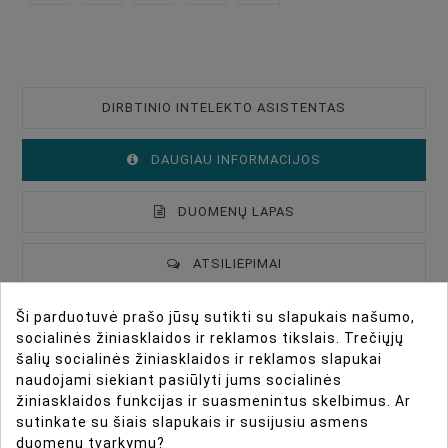
DIRBTINIO INTELEKTO ASISTENTAS
DAUGIAU INFORMACIJOS
DUOMENŲ LAPAS
ATSILIEPIMAI
Ši parduotuvė prašo jūsų sutikti su slapukais našumo,
Introducing the TTArtisan
socialinės žiniasklaidos ir reklamos tikslais. Trečiųjų
Type Of Product
Lenses
šalių socialinės žiniasklaidos ir reklamos slapukai
naudojami siekiant pasiūlyti jums socialinės
Lens Mount
Fuji X
APS-C 10mm f/2 Lens
žiniasklaidos funkcijas ir suasmenintus skelbimus. Ar
Lens Format Coverage
APS-C
sutinkate su šiais slapukais ir susijusiu asmens
duomenų tvarkymu?