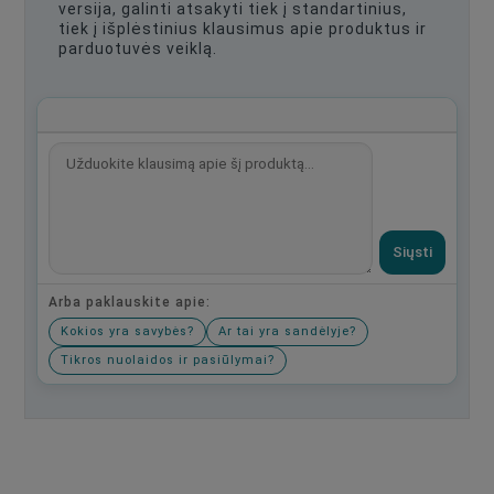
versija, galinti atsakyti tiek į standartinius,
tiek į išplėstinius klausimus apie produktus ir
parduotuvės veiklą.
Siųsti
Arba paklauskite apie:
Kokios yra savybės?
Ar tai yra sandėlyje?
Tikros nuolaidos ir pasiūlymai?
Būkite pirmas, parašykite savo atsiliepimą!