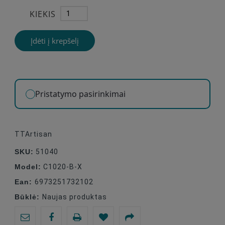
KIEKIS
Įdėti į krepšelį
Pristatymo pasirinkimai
TTArtisan
SKU:
51040
Model:
C1020-B-X
Ean:
6973251732102
Būklė:
Naujas produktas