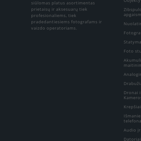
Objekty
siūlomas platus asortimentas
prietaisų ir aksesuarų tiek
Zibspul
apgaism
profesionaliems, tiek
pradedantiesiems fotografams ir
Nuolati
vaizdo operatoriams.
Fotograf
Statyma
Foto st
Akumulia
maitini
Analogin
Drabuži
Dronai 
Kamero
Krepšiai
Išmanie
telefon
Audio į
Datoriai