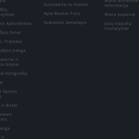
vai
Mano asmeninė
Susisiekite su mumis
informacija
džių
Apie Master Foto
ojimas
Mano kuponai
Svetainės žemėlapis
nis Apšvietimas
Jūsų slapukų
nustatymai
ijos fonai
i, Tripodai
udijos įranga
toriai ir
mo blokai
ė fotografija
ai
ir Sporto
s
 ir diržai
siems
ams
ranga
 ir