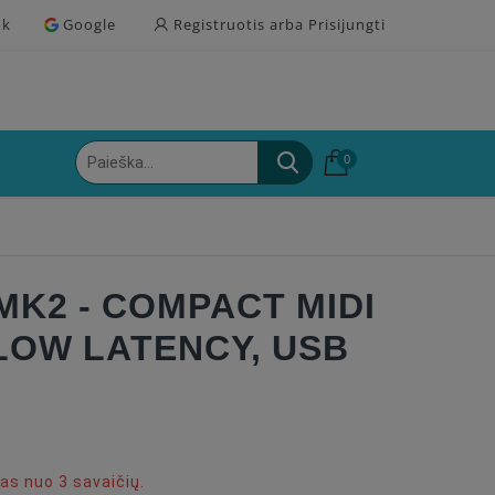
ok
Google
Registruotis arba Prisijungti
0
K2 - COMPACT MIDI
LOW LATENCY, USB
s nuo 3 savaičių.