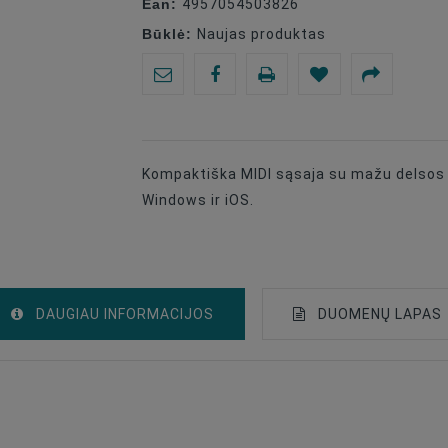
Ean:
4957054503826
Būklė:
Naujas produktas
Kompaktiška MIDI sąsaja su mažu delsos l
Windows ir iOS.
DAUGIAU INFORMACIJOS
DUOMENŲ LAPAS
Other Accessories
USB-C + Lightning