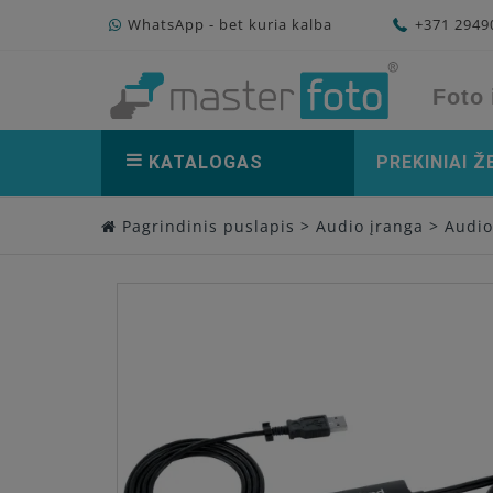
WhatsApp - bet kuria kalba
+371 294
Foto 
KATALOGAS
PREKINIAI Ž
Pagrindinis puslapis
>
Audio įranga
>
Audio