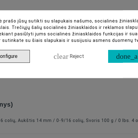
 prašo jūsų sutikti su slapukais našumo, socialinės žiniaskla
lais. Trečiųjų šalių socialinės žiniasklaidos ir reklamos slapu
ekiant pasiūlyti jums socialinės žiniasklaidos funkcijas ir s
r sutinkate su šiais slapukais ir susijusiu asmens duomenų 
clear
done_a
onfigure
Reject
inys)
6 colių, Aukštis 14 mm / 0-9/16 colių, Svoris 100 g / 0 lbs. 4 o