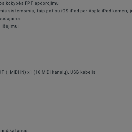
tos kokybės FPT apdorojimu
s sistemomis, taip pat su iOS iPad per Apple iPad kamerų ju
naudojama
k išėjimui
UT (į MIDI IN) x1 (16 MIDI kanalų), USB kabelis
T indikatorius