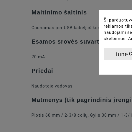
Maitinimo šaltinis
Ši parduotuvė
reklamos tiks
Gaunamas per USB kabelį iš kompiuterio
naudojami si
skelbimus. A
Esamos srovės suvartojimas
tune
C
70 mA
Priedai
Naudotojo vadovas
Matmenys (tik pagrindinis įreng
Plotis 60 mm / 2-3/8 colių, Gylis 30 mm / 1-3/1