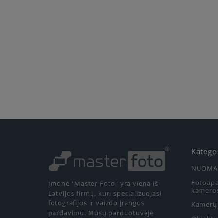
Katego
NUOMA
Fotoapa
Įmonė "Master Foto" yra viena iš
kamero
Latvijos firmų, kuri specializuojasi
fotografijos ir vaizdo įrangos
Kamerų 
pardavimu. Mūsų parduotuvėje