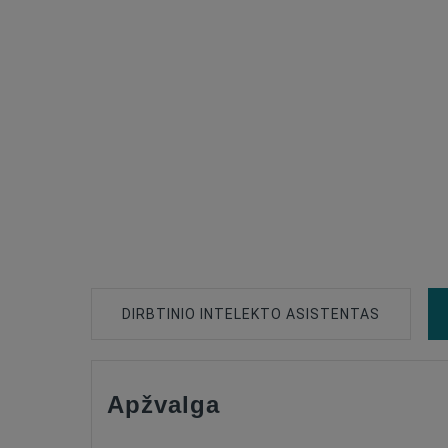
DIRBTINIO INTELEKTO ASISTENTAS
Apžvalga
Type Of Product
Connector