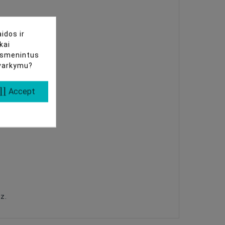
idos ir
kai
uasmenintus
tvarkymu?
ll
Accept
z.