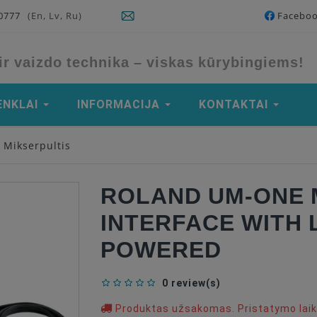
90777
(En, Lv, Ru)
Facebo
ir vaizdo technika – viskas kūrybingiems!
ENKLAI
INFORMACIJA
KONTAKTAI
 Mikserpultis
ROLAND UM-ONE M
INTERFACE WITH 
POWERED
0 review(s)
Produktas užsakomas. Pristatymo laika