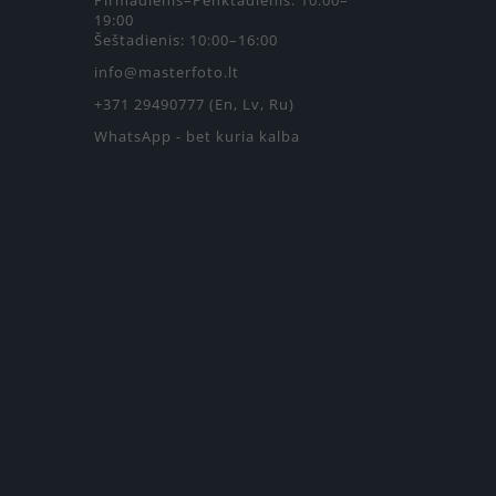
Pirmadienis–Penktadienis: 10:00–
19:00
Šeštadienis: 10:00–16:00
info@masterfoto.lt
+371 29490777 (En, Lv, Ru)
WhatsApp - bet kuria kalba