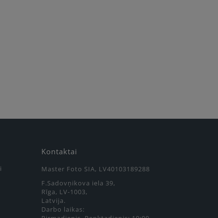
Kontaktai
i
Master Foto SIA, LV40103189288
F.Sadovņikova iela 39,
Rīga, LV-1003,
Latvija.
Darbo laikas: