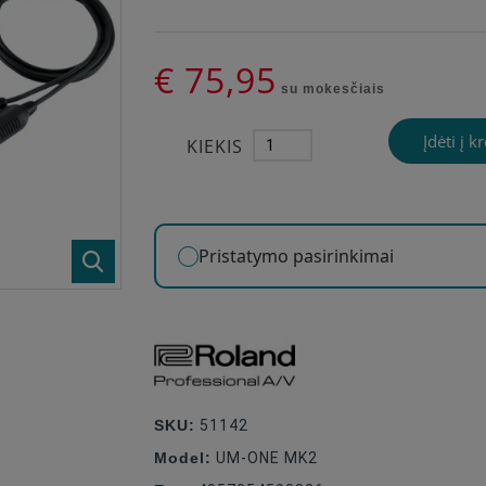
€ 75,95
su mokesčiais
Įdėti į k
KIEKIS
Pristatymo pasirinkimai
SKU:
51142
Model:
UM-ONE MK2