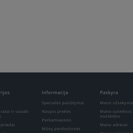
Būkite pirmas, parašykite savo atsiliepimą!
rijos
Informacija
Paskyra
Specialūs pasiūlymai
Mano užsakyma
ratai ir vaizdo
Naujos prekės
Mano suteiktos
s
nuolaidos
Perkamiausios
priedai
Mano adresai
Mūsų parduotuvės